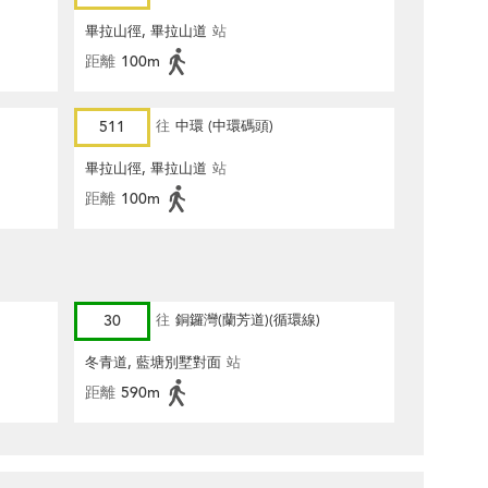
畢拉山徑, 畢拉山道
站
距離
100m
511
往
中環 (中環碼頭)
畢拉山徑, 畢拉山道
站
距離
100m
30
往
銅鑼灣(蘭芳道)(循環線)
冬青道, 藍塘別墅對面
站
距離
590m