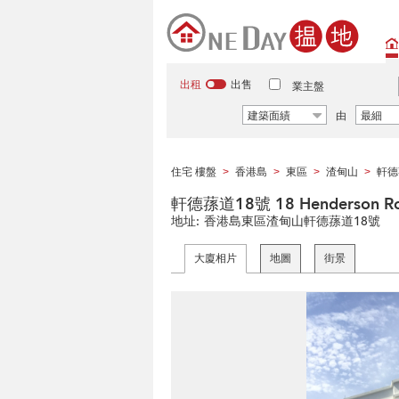
出租
出售
業主盤
建築面績
由
最細
住宅 樓盤
香港島
東區
渣甸山
軒德
>
>
>
>
軒德蓀道18號 18 Henderson R
地址:
香港島東區渣甸山軒德蓀道18號
大廈相片
地圖
街景