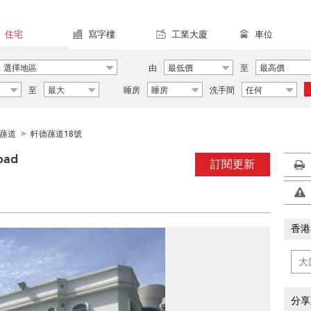
住宅
寫字樓
工業大廈
車位
選擇地區
由
最低價
至
最高價
至
最大
睡房
睡房
洗手間
任何
蓀道
軒德蓀道18號
>
oad
訂閱更新
香港
分享