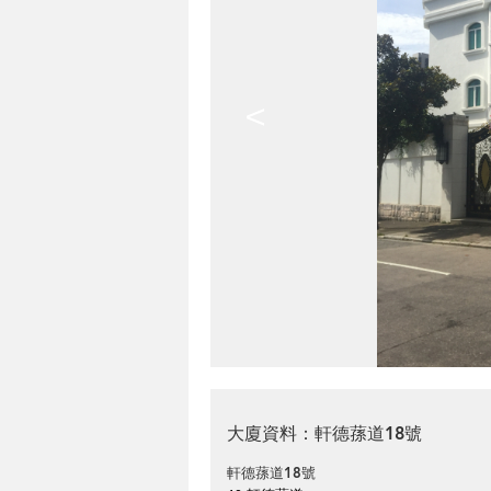
<
大廈資料：軒德蓀道18號
軒德蓀道18號