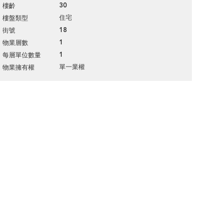
30
樓齡
住宅
樓盤類型
18
街號
1
物業層數
1
每層單位數量
單一業權
物業擁有權