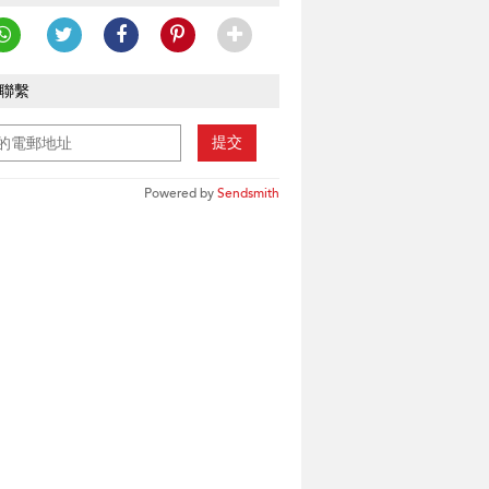
聯繫
提交
Powered by
Sendsmith