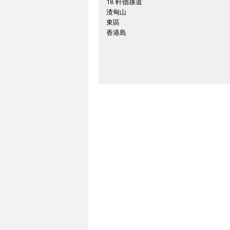
18 軒德蓀道
渣甸山
東區
香港島