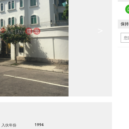
保持
>
1994
入伙年份