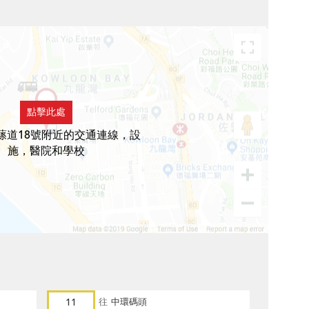
點擊此處
蓀道18號附近的交通連線，設
施，醫院和學校
11
往
中環碼頭