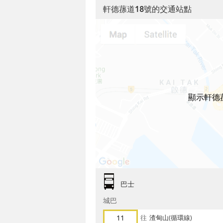
軒德蓀道18號的交通站點
顯示軒德
巴士
城巴
11
往
渣甸山(循環線)