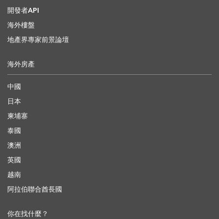
開發者API
海外樓盤
地產界專家前景論壇
海外房產
中國
日本
柬埔寨
泰國
澳洲
英國
越南
阿拉伯聯合酋長國
你在找什麼？