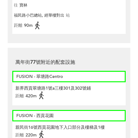
往
寶林
福民路小巴總站, 經華樓對出
站
距離
90m
萬年街77號附近的配套設施
FUSION - 翠塘路Centro
新界西貢翠塘路1號a三樓301及302號鋪
距離
420m
FUSION - 西貢花園
親民街16號西貢花園地下入口部分及樓梯及1樓
距離
220m