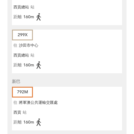
西貢總站
站
距離
160m
299X
往
沙田市中心
西貢總站
站
距離
160m
新巴
792M
往
將軍澳公共運輸交匯處
西貢
站
距離
160m