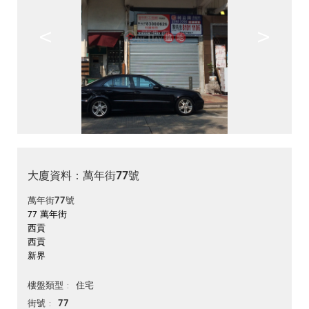
<
>
大廈資料：萬年街77號
萬年街77號
77 萬年街
西貢
西貢
新界
住宅
樓盤類型
77
街號