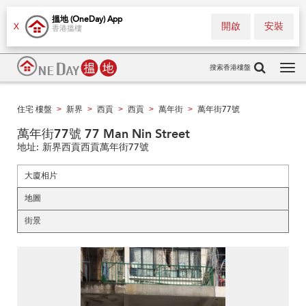
搵地 (OneDay) App
開啟
安裝
X
香港搵樓
搜索香港樓盤
Tog
navi
住宅 樓盤
新界
西貢
西貢
萬年街
萬年街77號
>
>
>
>
>
萬年街77號 77 Man Nin Street
地址:
新界西貢西貢萬年街77號
大廈相片
地圖
街景