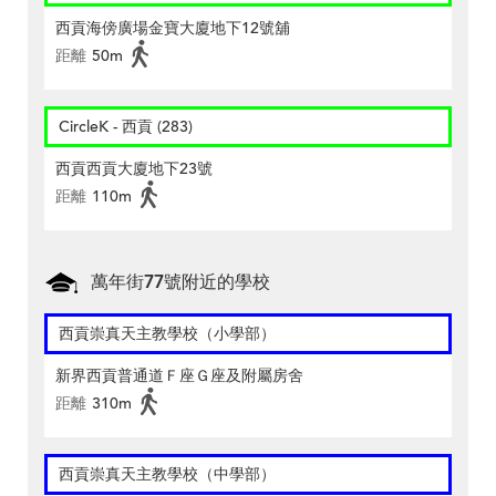
西貢海傍廣場金寶大廈地下12號舖
距離
50m
CircleK - 西貢 (283)
西貢西貢大廈地下23號
距離
110m
萬年街77號附近的學校
西貢崇真天主教學校（小學部）
新界西貢普通道Ｆ座Ｇ座及附屬房舍
距離
310m
西貢崇真天主教學校（中學部）