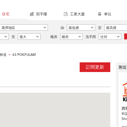
住宅
寫字樓
工業大廈
車位
選擇地區
由
最低價
至
最高價
至
最大
睡房
睡房
洗手間
任何
林道
63 POKFULAM
>
訂閱更新
附近
西
幹
Sh