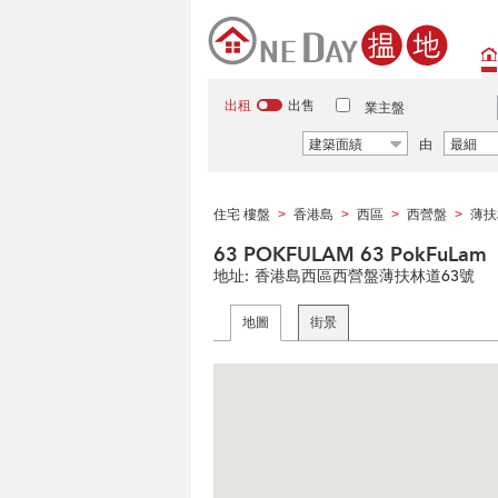
出租
出售
業主盤
建築面績
由
最細
住宅 樓盤
香港島
西區
西營盤
薄扶
>
>
>
>
63 POKFULAM 63 PokFuLam
地址:
香港島西區西營盤薄扶林道63號
地圖
街景