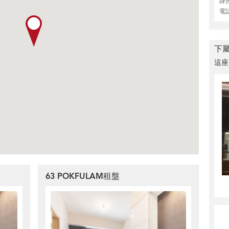
牌
電
下
這座
63 POKFULAM租盤