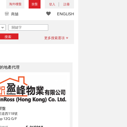
海外樓盤
放盤
登入
註冊
ENGLISH
商舖
搜索
更多搜索選項
的地產代理
營盤
諾道西118號
op 12Q G/F