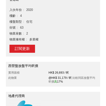
入伙年份
2020
樓齡
4
樓盤類型
住宅
街號
63
物業座數
2
物業擁有權
多業權
訂閱更新
西營盤放盤平均呎價
實用面積
HK$ 26,693 / 呎
此物業
@HK$ 31,179 / 呎
比較同區放盤平均
呎價
高
17%
地產代理商