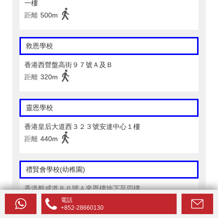
一樓
距離
500m
救恩學校
香港西營盤高街９７號Ａ及Ｂ
距離
320m
靈恩學校
香港皇后大道西３２３號安達中心１樓
距離
440m
禮賢會學校(幼稚園)
香港般咸道８６號Ａ來恩樓地下至四樓
距離
350m
電話
+852-28660130