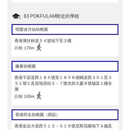
63 POKFULAM附近的學校
明愛凌月仙幼稚園
香港薄扶林道５４號地下至２樓
距離
170m
楓薈幼稚園
香港干諾道西１８５號至１８５Ｂ德輔道西３５１至３
５１號Ｃ及屈地屈街３－７號光前大廈８號舖及１樓全
層
距離
240m
香港民生幼稚園（西區）
香港皇后大道西５１３－５１９號尼斯花園地下Ａ舖及