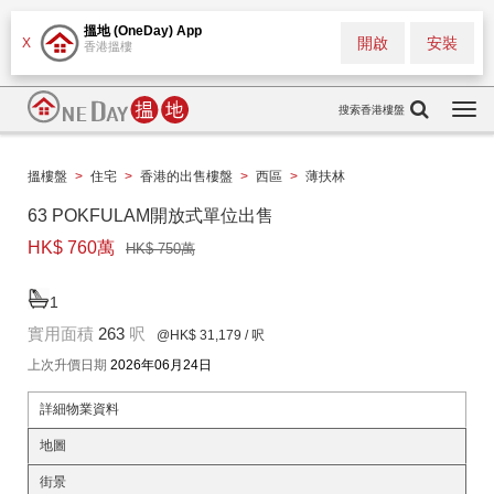
搵地 (OneDay) App
開啟
安裝
X
香港搵樓
搜索香港樓盤
Togg
navi
搵樓盤
>
住宅
>
香港的出售樓盤
>
西區
>
薄扶林
63 POKFULAM開放式單位出售
HK$ 760萬
HK$ 750萬
1
實用面積
263
呎
@HK$ 31,179
/ 呎
上次升價日期
2026年06月24日
詳細物業資料
地圖
街景