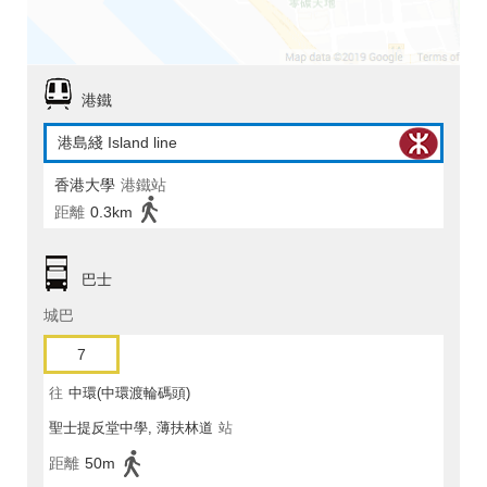
港鐵
港島綫 Island line
香港大學
港鐵站
距離
0.3km
巴士
城巴
7
往
中環(中環渡輪碼頭)
聖士提反堂中學, 薄扶林道
站
距離
50m