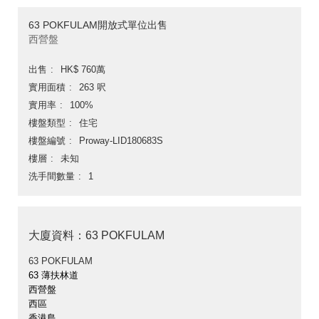
63 POKFULAM開放式單位出售
西營盤
出售
HK$ 760萬
實用面積
263 呎
實用率
100%
樓盤類型
住宅
樓盤編號
Proway-LID180683S
樓層
未知
洗手間數量
1
大廈資料：63 POKFULAM
63 POKFULAM
63 薄扶林道
西營盤
西區
香港島