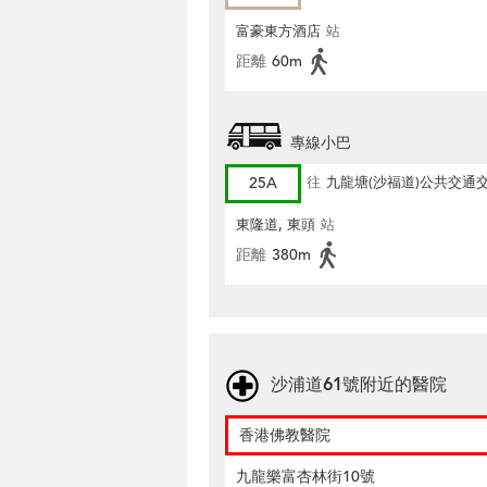
富豪東方酒店
站
距離
60m
專線小巴
25A
往
九龍塘(沙福道)公共交通
東隆道, 東頭
站
距離
380m
沙浦道61號附近的醫院
香港佛教醫院
九龍樂富杏林街10號