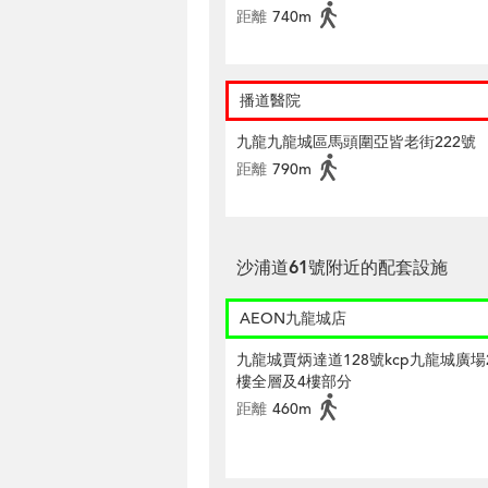
距離
740m
播道醫院
九龍九龍城區馬頭圍亞皆老街222號
距離
790m
沙浦道61號附近的配套設施
AEON九龍城店
九龍城賈炳達道128號kcp九龍城廣場
樓全層及4樓部分
距離
460m