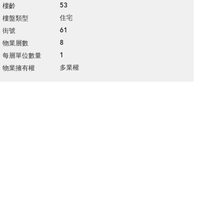
53
樓齡
住宅
樓盤類型
61
街號
8
物業層數
1
每層單位數量
多業權
物業擁有權