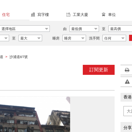
住宅
寫字樓
工業大廈
車位
選擇地區
由
最低價
至
最高價
至
最大
睡房
睡房
洗手間
任何
道
沙浦道61號
>
訂閱更新
香港
分享