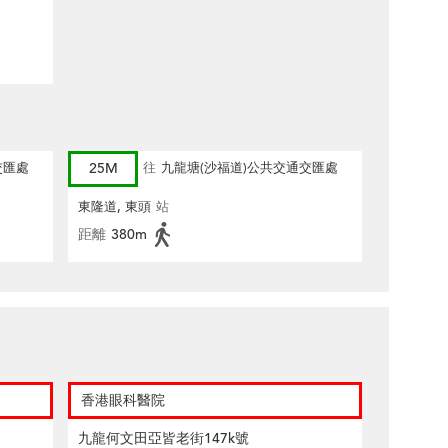
交匯處
25M
往
九龍塘(沙福道)公共交通交匯處
東隆道, 東頭
站
距離
380m
香港眼科醫院
九龍何文田亞皆老街147k號