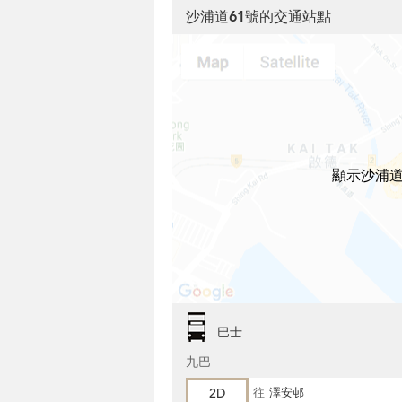
沙浦道61號的交通站點
顯示沙浦道
巴士
九巴
2D
往
澤安邨