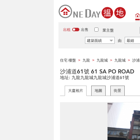
出租
出售
業主盤
建築面績
由
最細
住宅 樓盤
九龍
九龍城
九龍城
沙浦
>
>
>
>
沙浦道61號 61 SA PO ROAD
地址:
九龍九龍城九龍城沙浦道61號
大廈相片
地圖
街景