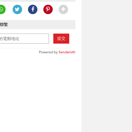
聯繫
提交
Powered by
Sendsmith