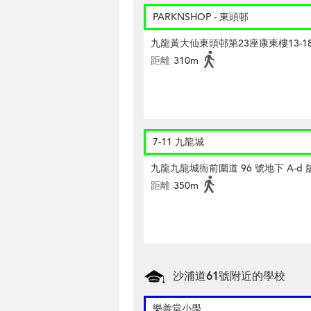
PARKNSHOP - 東頭邨
九龍黃大仙東頭邨第23座康東樓13-1
距離
310m
7-11 九龍城
九龍九龍城衙前圍道 96 號地下 A-d 
距離
350m
沙浦道61號附近的學校
樂善堂小學