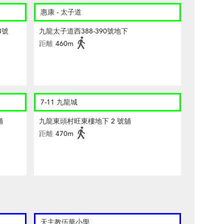
惠康 - 太子道
8號
九龍太子道西388-390號地下
距離
460m
7-11 九龍城
舖
九龍東頭村旺東樓地下 2 號舖
距離
470m
天主教伍華小學