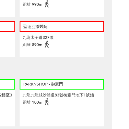
距離
990m
聖德肋撒醫院
九龍太子道327號
距離
890m
PARKNSHOP - 御豪門
2樓至3
九龍九龍城沙浦道83號御豪門地下1號鋪
距離
100m