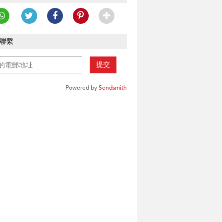
聯繫
提交
Powered by
Sendsmith