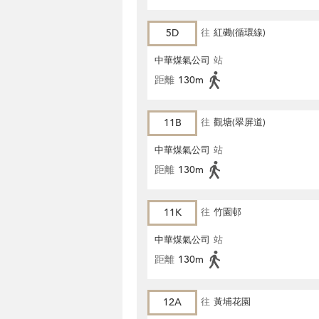
5D
往
紅磡(循環線)
中華煤氣公司
站
距離
130m
11B
往
觀塘(翠屏道)
中華煤氣公司
站
距離
130m
11K
往
竹園邨
中華煤氣公司
站
距離
130m
12A
往
黃埔花園