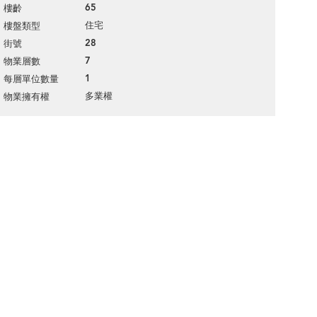
65
樓齡
住宅
樓盤類型
28
街號
7
物業層數
1
每層單位數量
多業權
物業擁有權