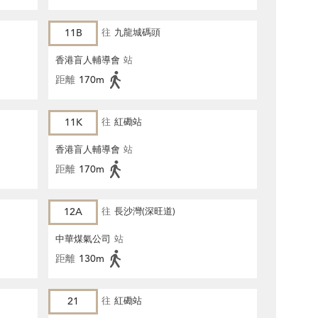
11B
往
九龍城碼頭
香港盲人輔導會
站
距離
170m
11K
往
紅磡站
香港盲人輔導會
站
距離
170m
12A
往
長沙灣(深旺道)
中華煤氣公司
站
距離
130m
21
往
紅磡站