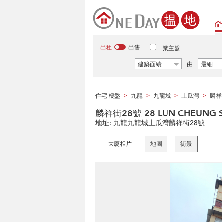
出租
出售
業主盤
建築面績
由
最細
住宅 樓盤
九龍
九龍城
土瓜灣
麟祥
>
>
>
>
麟祥街28號 28 LUN CHEUNG S
地址:
九龍九龍城土瓜灣麟祥街28號
大廈相片
地圖
街景