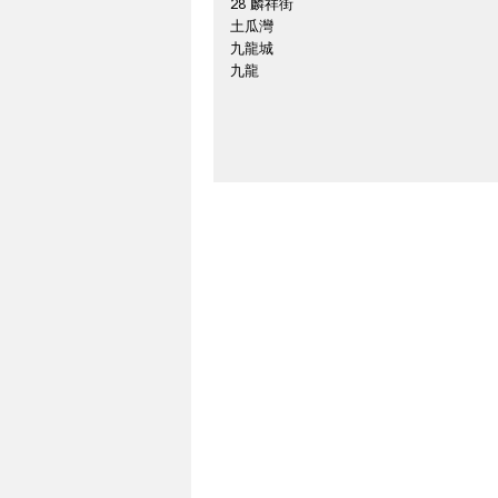
28 麟祥街
土瓜灣
九龍城
九龍