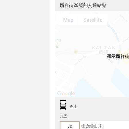
麟祥街28號的交通站點
顯示麟祥街
巴士
九巴
3B
往
慈雲山(中)