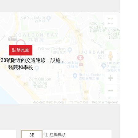
點擊此處
28號附近的交通連線，設施，
醫院和學校
3B
往
紅磡碼頭