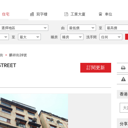
住宅
寫字樓
工業大廈
車位
選擇地區
由
最低價
至
最高價
至
最大
睡房
睡房
洗手間
任何
街
麟祥街28號
>
TREET
訂閱更新
香港
分享