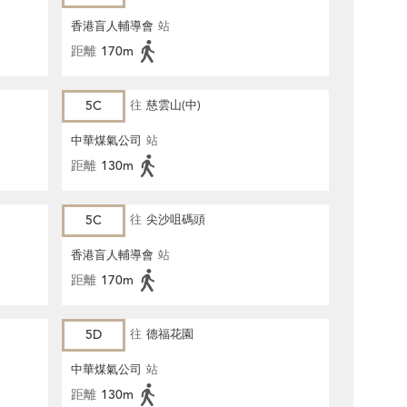
香港盲人輔導會
站
距離
170m
5C
往
慈雲山(中)
中華煤氣公司
站
距離
130m
5C
往
尖沙咀碼頭
香港盲人輔導會
站
距離
170m
5D
往
德福花園
中華煤氣公司
站
距離
130m