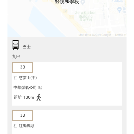
醫院和學校
巴士
九巴
3B
往
慈雲山(中)
中華煤氣公司
站
距離
130m
3B
往
紅磡碼頭