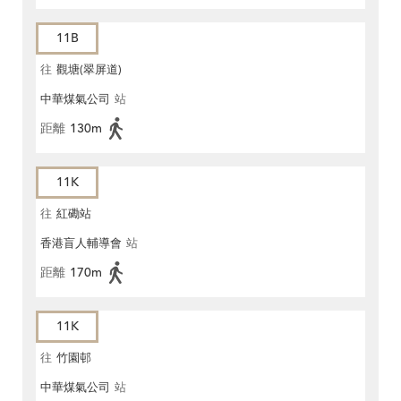
11B
往
觀塘(翠屏道)
中華煤氣公司
站
距離
130m
11K
往
紅磡站
香港盲人輔導會
站
距離
170m
11K
往
竹園邨
中華煤氣公司
站