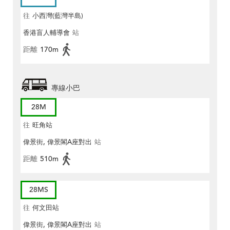
往
小西灣(藍灣半島)
香港盲人輔導會
站
距離
170m
專線小巴
28M
往
旺角站
偉景街, 偉景閣A座對出
站
距離
510m
28MS
往
何文田站
偉景街, 偉景閣A座對出
站