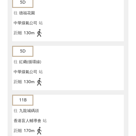
5D
往
德福花園
中華煤氣公司
站
距離
130m
5D
往
紅磡(循環線)
中華煤氣公司
站
距離
130m
11B
往
九龍城碼頭
香港盲人輔導會
站
距離
170m