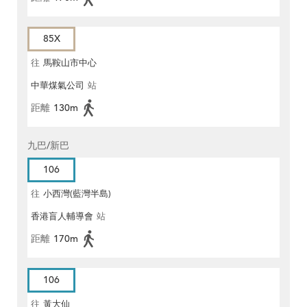
85X
往
馬鞍山市中心
中華煤氣公司
站
距離
130m
九巴/新巴
106
往
小西灣(藍灣半島)
香港盲人輔導會
站
距離
170m
106
往
黃大仙