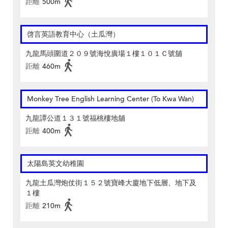
距離
500m
啓言英語教育中心（土瓜灣）
九龍馬頭圍道２０９號海悅廣場１樓１０１Ｃ號舖
距離
460m
Monkey Tree English Learning Center (To Kwa Wan)
九龍譚公道１３１號福桃樓地舖
距離
400m
太陽島英文幼稚園
九龍土瓜灣炮仗街１５２號寶峰大廈地下低層、地下及
１樓
距離
210m