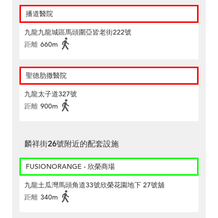
播道醫院
九龍九龍城區馬頭圍亞皆老街222號
距離
660m
聖德肋撒醫院
九龍太子道327號
距離
900m
麟祥街26號附近的配套設施
FUSIONORANGE - 欣榮商場
九龍土瓜灣馬頭角道33號欣榮花園地下 27號舖
距離
340m