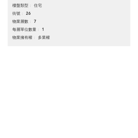
住宅
樓盤類型
26
街號
7
物業層數
1
每層單位數量
多業權
物業擁有權