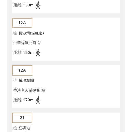
距離
130m
12A
往
長沙灣(深旺道)
中華煤氣公司
站
距離
130m
12A
往
黃埔花園
香港盲人輔導會
站
距離
170m
21
往
紅磡站