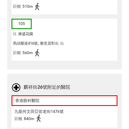
距離
510m
105
往
康盛花園
馬頭圍道416號, 樂意居對出
站
距離
560m
麟祥街26號附近的醫院
香港眼科醫院
九龍何文田亞皆老街147k號
距離
840m