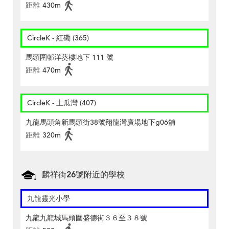
距離
430m
CircleK - 紅磡 (365)
馬頭圍邨洋葵樓地下 111 號
距離
470m
CircleK - 土瓜灣 (407)
九龍馬頭角新馬頭街38號翔龍灣廣場地下g06舖
距離
320m
麟祥街26號附近的學校
九龍靈光小學
九龍九龍城馬頭圍盛德街３６至３８號