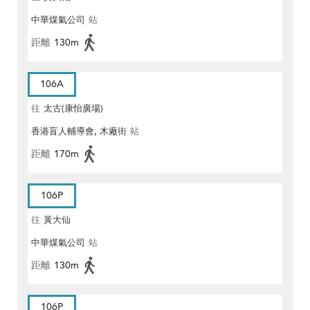
中華煤氣公司
站
距離
130m
106A
往
太古(康怡廣場)
香港盲人輔導會, 木廠街
站
距離
170m
106P
往
黃大仙
中華煤氣公司
站
距離
130m
106P