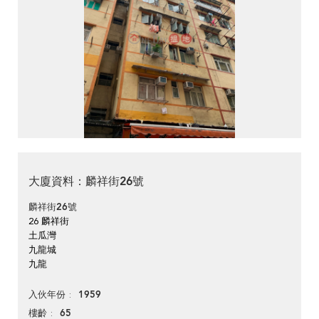
大廈資料：麟祥街26號
麟祥街26號
26 麟祥街
土瓜灣
九龍城
九龍
1959
入伙年份
65
樓齡