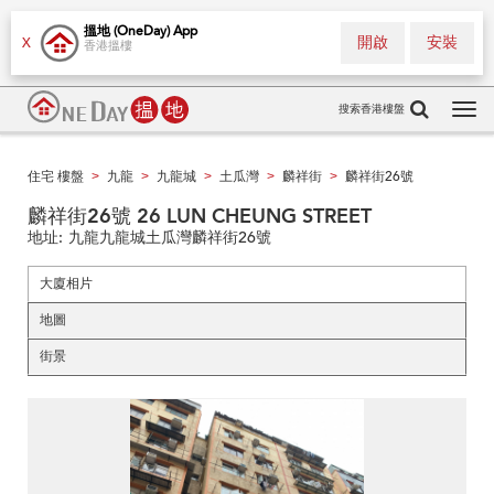
搵地 (OneDay) App
開啟
安裝
X
香港搵樓
搜索香港樓盤
Tog
navi
住宅 樓盤
九龍
九龍城
土瓜灣
麟祥街
麟祥街26號
>
>
>
>
>
麟祥街26號 26 LUN CHEUNG STREET
地址:
九龍九龍城土瓜灣麟祥街26號
大廈相片
地圖
街景