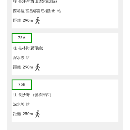
往
長沙灣(青山道)(循環線)
西邨路,富昌邨富旺樓對出
站
距離
290m
75A
往
桂林街(循環線)
深水埗
站
距離
290m
75B
往
長沙灣 （發祥街西）
深水埗
站
距離
250m