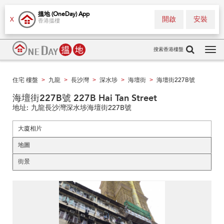
搵地 (OneDay) App
開啟
安裝
X
香港搵樓
搜索香港樓盤
Tog
navi
住宅 樓盤
九龍
長沙灣
深水埗
海壇街
海壇街227B號
>
>
>
>
>
海壇街227B號 227B Hai Tan Street
地址:
九龍長沙灣深水埗海壇街227B號
大廈相片
地圖
街景