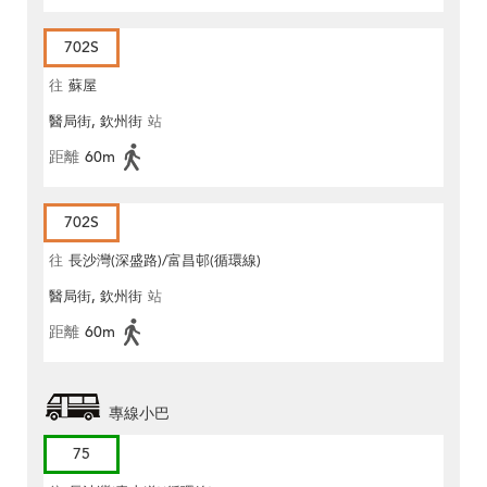
702S
往
蘇屋
醫局街, 欽州街
站
距離
60m
702S
往
長沙灣(深盛路)/富昌邨(循環線)
醫局街, 欽州街
站
距離
60m
專線小巴
75