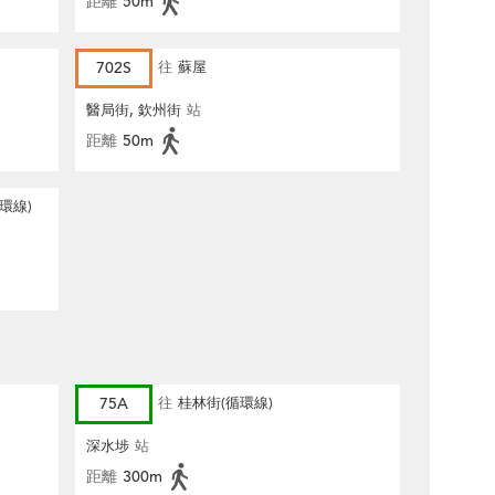
距離
50m
702S
往
蘇屋
醫局街, 欽州街
站
距離
50m
環線)
75A
往
桂林街(循環線)
深水埗
站
距離
300m