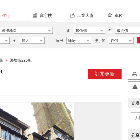
住宅
寫字樓
工業大廈
車位
選擇地區
由
最低價
至
最高價
至
最大
睡房
睡房
洗手間
任何
街
海壇街225號
>
t
訂閱更新
香港
分享