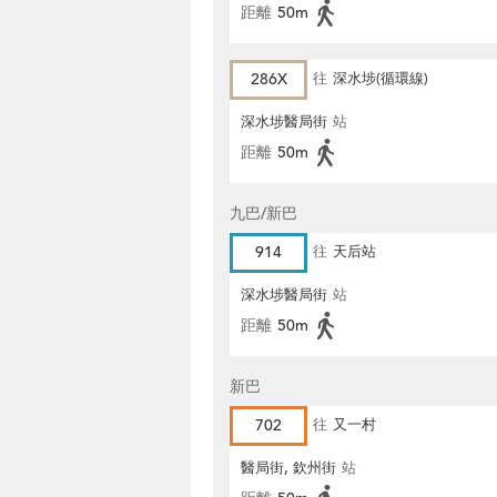
距離
50m
286X
往
深水埗(循環線)
深水埗醫局街
站
距離
50m
九巴/新巴
914
往
天后站
深水埗醫局街
站
距離
50m
新巴
702
往
又一村
醫局街, 欽州街
站