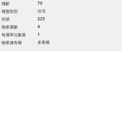
70
樓齡
住宅
樓盤類型
225
街號
4
物業層數
1
每層單位數量
多業權
物業擁有權