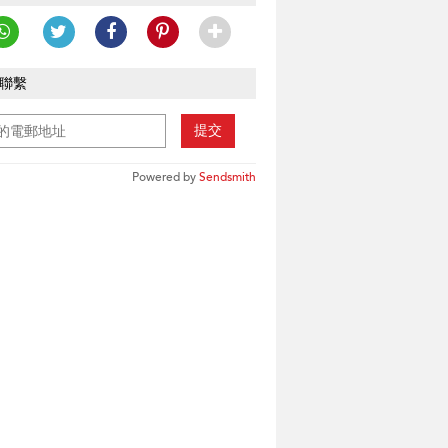
聯繫
提交
Powered by
Sendsmith