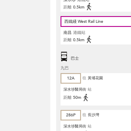
距離
0.5km
西鐵綫 West Rail Line
南昌
港鐵站
距離
0.5km
巴士
九巴
12A
往
黃埔花園
深水埗醫局街
站
距離
50m
286P
往
長沙灣
深水埗醫局街
站