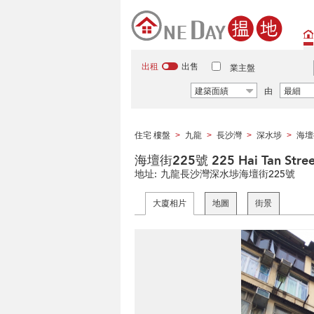
出租
出售
業主盤
建築面績
由
最細
住宅 樓盤
九龍
長沙灣
深水埗
海壇
>
>
>
>
海壇街225號 225 Hai Tan Stree
地址:
九龍長沙灣深水埗海壇街225號
大廈相片
地圖
街景