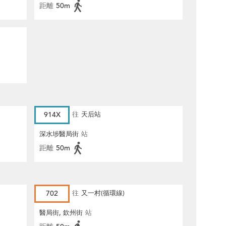
距離
50m
914X
往
天后站
深水埗醫局街
站
距離
50m
702
往
又一村(循環線)
醫局街, 欽州街
站