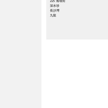
225 海壇街
深水埗
長沙灣
九龍