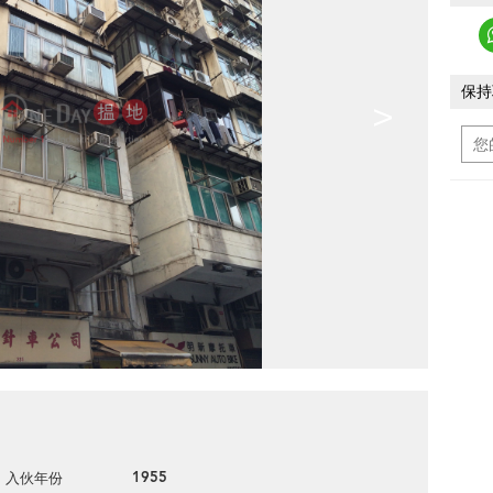
保持
>
1955
入伙年份