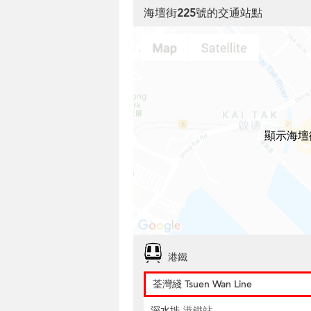
海壇街225號的交通站點
顯示海壇
港鐵
荃灣綫 Tsuen Wan Line
深水埗
港鐵站