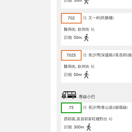
距離
50m
702
往
又一村(民樂樓)
醫局街, 欽州街
站
距離
50m
702S
往
長沙灣(深盛路)/富昌邨(循
醫局街, 欽州街
站
距離
50m
專線小巴
75
往
長沙灣(青山道)(循環線)
西邨路,富昌邨富旺樓對出
站
距離
300m