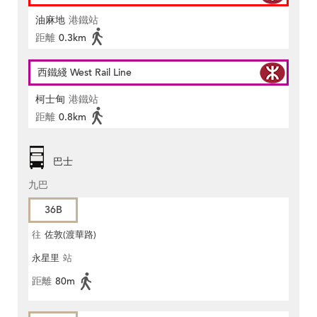
油麻地
港鐵站
距離
0.3km
西鐵綫 West Rail Line
柯士甸
港鐵站
距離
0.8km
巴士
九巴
36B
往
佐敦(渡華路)
永星里
站
距離
80m