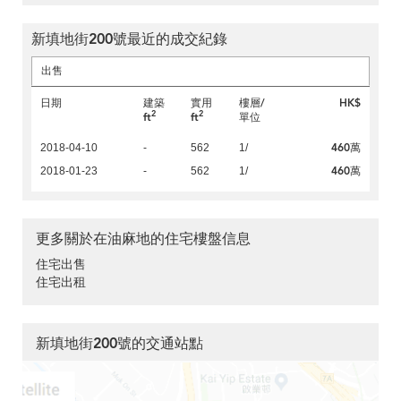
新填地街200號最近的成交紀錄
出售
日期
建築
實用
樓層/
HK$
2
2
ft
ft
單位
460萬
2018-04-10
-
562
1/
460萬
2018-01-23
-
562
1/
更多關於在油麻地的住宅樓盤信息
住宅出售
住宅出租
新填地街200號的交通站點