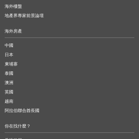
海外樓盤
地產界專家前景論壇
海外房產
中國
日本
柬埔寨
泰國
澳洲
英國
越南
阿拉伯聯合酋長國
你在找什麼？