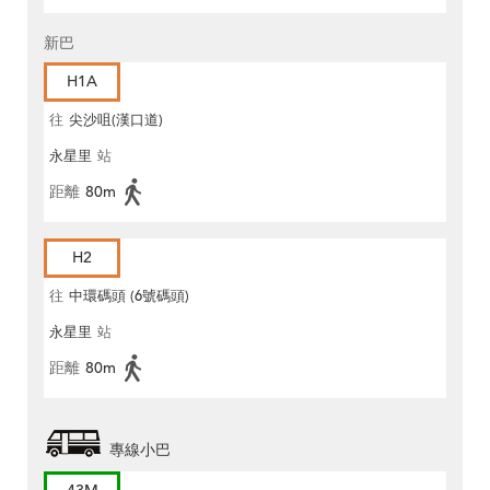
新巴
H1A
往
尖沙咀(漢口道)
永星里
站
距離
80m
H2
往
中環碼頭 (6號碼頭)
永星里
站
距離
80m
專線小巴