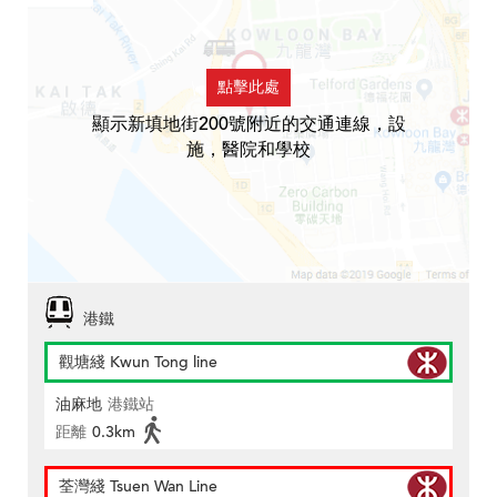
點擊此處
顯示新填地街200號附近的交通連線，設
施，醫院和學校
港鐵
觀塘綫 Kwun Tong line
油麻地
港鐵站
距離
0.3km
荃灣綫 Tsuen Wan Line