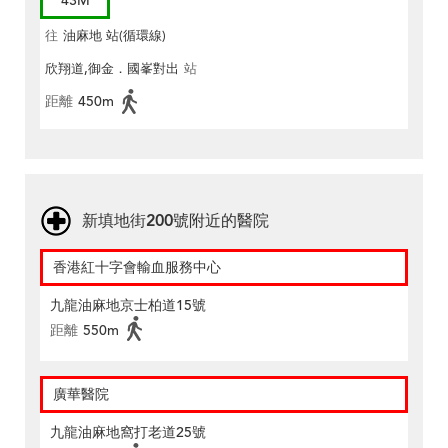
43M
往
油麻地 站(循環線)
欣翔道,御金．國峯對出
站
距離
450m
新填地街200號附近的醫院
香港紅十字會輸血服務中心
九龍油麻地京士柏道15號
距離
550m
廣華醫院
九龍油麻地窩打老道25號