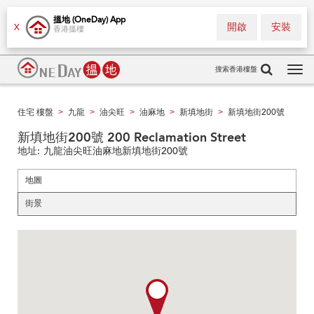
搵地 (OneDay) App
開啟
安裝
X
香港搵樓
搜索香港樓盤
Tog
navi
住宅 樓盤
九龍
油尖旺
油麻地
新填地街
新填地街200號
>
>
>
>
>
新填地街200號 200 Reclamation Street
地址:
九龍油尖旺油麻地新填地街200號
地圖
街景