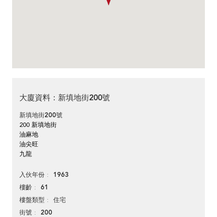
大廈資料：新填地街200號
新填地街200號
200 新填地街
油麻地
油尖旺
九龍
1963
入伙年份
61
樓齡
住宅
樓盤類型
200
街號