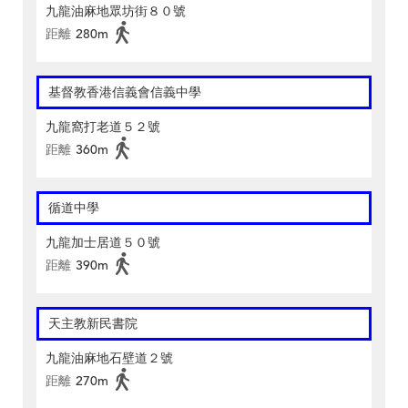
九龍油麻地眾坊街８０號
距離
280m
基督教香港信義會信義中學
九龍窩打老道５２號
距離
360m
循道中學
九龍加士居道５０號
距離
390m
天主教新民書院
九龍油麻地石壁道２號
距離
270m