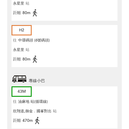
永星里
站
距離
80m
H2
往
中環碼頭 (6號碼頭)
永星里
站
距離
80m
專線小巴
43M
往
油麻地 站(循環線)
欣翔道,御金．國峯對出
站
距離
470m