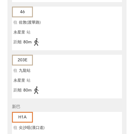
46
往
佐敦(渡華路)
永星里
站
距離
80m
203E
往
九龍站
永星里
站
距離
80m
新巴
H1A
往
尖沙咀(漢口道)