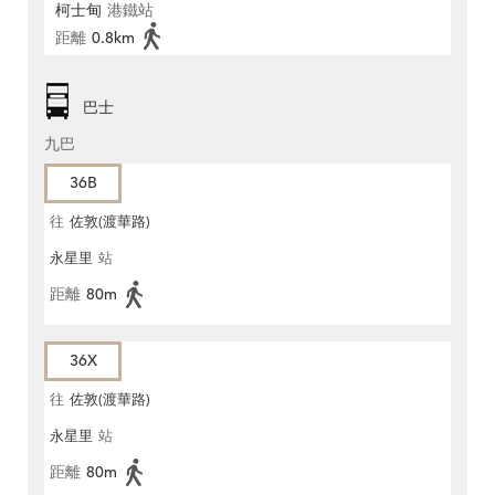
柯士甸
港鐵站
距離
0.8km
巴士
九巴
36B
往
佐敦(渡華路)
永星里
站
距離
80m
36X
往
佐敦(渡華路)
永星里
站
距離
80m