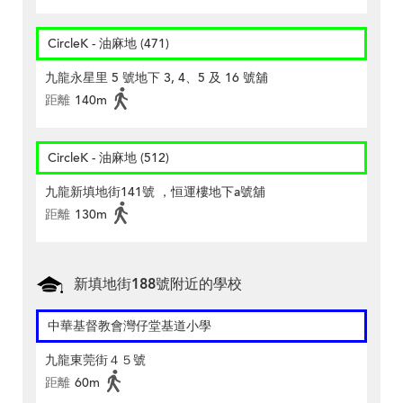
CircleK - 油麻地 (471)
九龍永星里 5 號地下 3, 4、5 及 16 號舖
距離
140m
CircleK - 油麻地 (512)
九龍新填地街141號 ，恒運樓地下a號舖
距離
130m
新填地街188號附近的學校
中華基督教會灣仔堂基道小學
九龍東莞街４５號
距離
60m