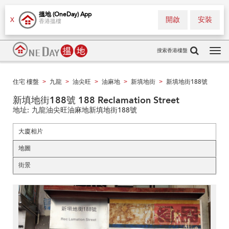
搵地 (OneDay) App
開啟
安裝
X
香港搵樓
搜索香港樓盤
Tog
navi
住宅 樓盤
九龍
油尖旺
油麻地
新填地街
新填地街188號
>
>
>
>
>
新填地街188號 188 Reclamation Street
地址:
九龍油尖旺油麻地新填地街188號
大廈相片
地圖
街景