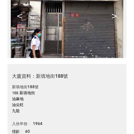
<
>
大廈資料：新填地街188號
新填地街188號
188 新填地街
油麻地
油尖旺
九龍
1964
入伙年份
60
樓齡