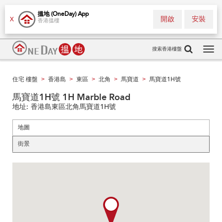
搵地 (OneDay) App
開啟
安裝
X
香港搵樓
搜索香港樓盤
Tog
navi
住宅 樓盤
香港島
東區
北角
馬寶道
馬寶道1H號
>
>
>
>
>
馬寶道1H號 1H Marble Road
地址:
香港島東區北角馬寶道1H號
地圖
街景