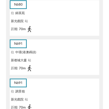
N680
往
錦英苑
新光戲院
站
距離
70m
N691
往
中環(港澳碼頭)
新都城大廈
站
距離
70m
N691
往
調景嶺
新光戲院
站
距離
70m