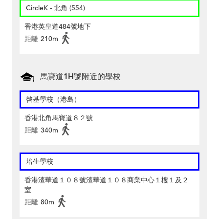
CircleK - 北角 (554)
香港英皇道484號地下
距離
210m
馬寶道1H號附近的學校
啓基學校（港島）
香港北角馬寶道８２號
距離
340m
培生學校
香港渣華道１０８號渣華道１０８商業中心１樓１及２
室
距離
80m