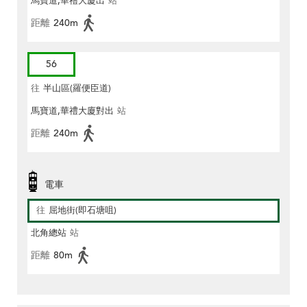
馬寶道,華禮大廈出
站
距離
240m
56
往
半山區(羅便臣道)
馬寶道,華禮大廈對出
站
距離
240m
電車
往
屈地街(即石塘咀)
北角總站
站
距離
80m