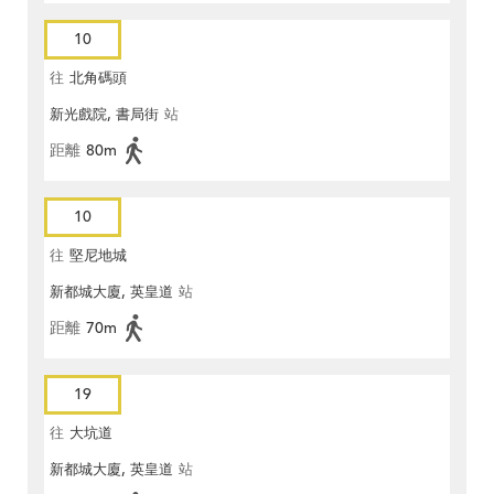
10
往
北角碼頭
新光戲院, 書局街
站
距離
80m
10
往
堅尼地城
新都城大廈, 英皇道
站
距離
70m
19
往
大坑道
新都城大廈, 英皇道
站