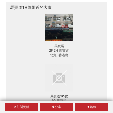
馬寶道1H號附近的大廈
馬寶居
2F-2H 馬寶道
北角, 香港島
馬寶道1G號
1G 馬寶道
北角, 香港島
訂閱更新
分享
路線