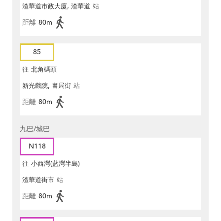
渣華道市政大廈, 渣華道
站
距離
80m
85
往
北角碼頭
新光戲院, 書局街
站
距離
80m
九巴/城巴
N118
往
小西灣(藍灣半島)
渣華道街市
站
距離
80m