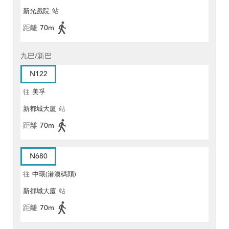
新光戲院
站
距離
70m
九巴/新巴
N122
往
美孚
新都城大廈
站
距離
70m
N680
往
中環(港澳碼頭)
新都城大廈
站
距離
70m