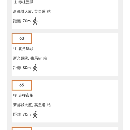
往
赤柱監獄
新都城大廈, 英皇道
站
距離
70m
63
往
北角碼頭
新光戲院, 書局街
站
距離
80m
65
往
赤柱市集
新都城大廈, 英皇道
站
距離
70m