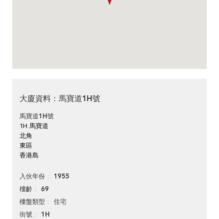
大廈資料：馬寶道1H號
馬寶道1H號
1H 馬寶道
北角
東區
香港島
1955
入伙年份
69
樓齡
住宅
樓盤類型
1H
街號