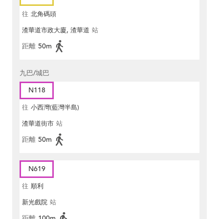
往
北角碼頭
渣華道市政大廈, 渣華道
站
距離
50m
九巴/城巴
N118
往
小西灣(藍灣半島)
渣華道街市
站
距離
50m
N619
往
順利
新光戲院
站
距離
100m