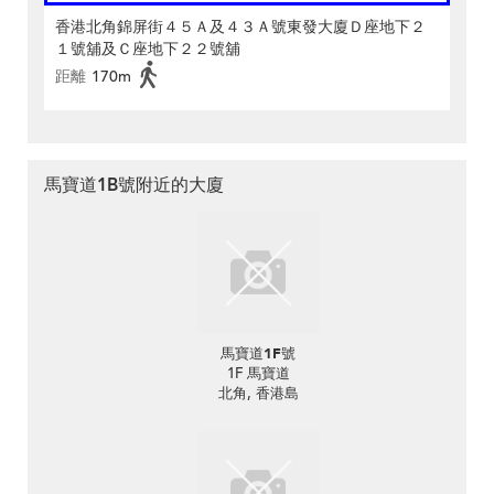
香港北角錦屏街４５Ａ及４３Ａ號東發大廈Ｄ座地下２
１號舖及Ｃ座地下２２號舖
距離
170m
馬寶道1B號附近的大廈
馬寶道1F號
1F 馬寶道
北角, 香港島