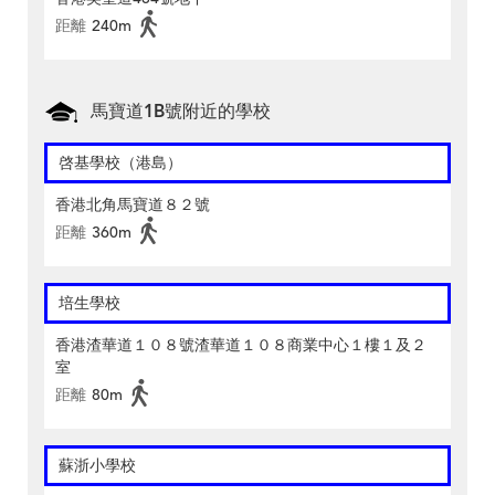
距離
240m
馬寶道1B號附近的學校
啓基學校（港島）
香港北角馬寶道８２號
距離
360m
培生學校
香港渣華道１０８號渣華道１０８商業中心１樓１及２
室
距離
80m
蘇浙小學校