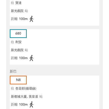
往
寶達
新光戲院
站
距離
100m
680
往
利安
新光戲院
站
距離
100m
新巴
N8
往
杏花邨(循環線)
新都城大廈, 英皇道
站
距離
100m