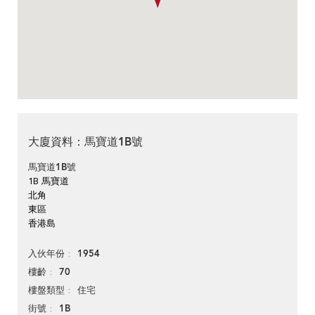
大廈資料：馬寶道1B號
馬寶道1B號
1B 馬寶道
北角
東區
香港島
1954
入伙年份
70
樓齡
住宅
樓盤類型
1B
街號