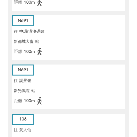
距離
100m
N691
往
中環(港澳碼頭)
新都城大廈
站
距離
100m
N691
往
調景嶺
新光戲院
站
距離
100m
106
往
黃大仙