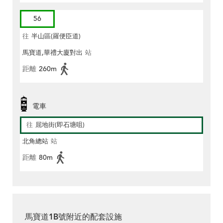
56
往
半山區(羅便臣道)
馬寶道,華禮大廈對出
站
距離
260m
電車
往
屈地街(即石塘咀)
北角總站
站
距離
80m
馬寶道1B號附近的配套設施