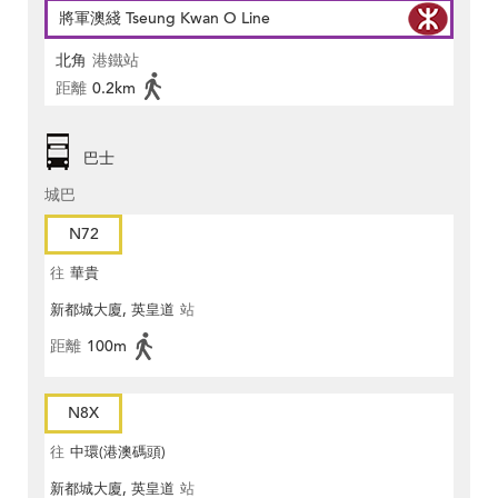
將軍澳綫 Tseung Kwan O Line
北角
港鐵站
距離
0.2km
巴士
城巴
N72
往
華貴
新都城大廈, 英皇道
站
距離
100m
N8X
往
中環(港澳碼頭)
新都城大廈, 英皇道
站