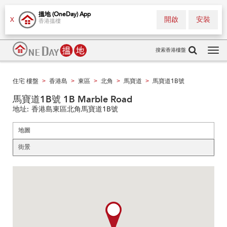
搵地 (OneDay) App
開啟
安裝
X
香港搵樓
搜索香港樓盤
Tog
navi
住宅 樓盤
香港島
東區
北角
馬寶道
馬寶道1B號
>
>
>
>
>
馬寶道1B號 1B Marble Road
地址:
香港島東區北角馬寶道1B號
地圖
街景