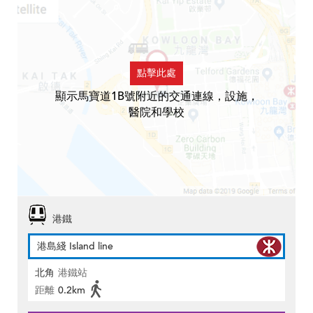
點擊此處
顯示馬寶道1B號附近的交通連線，設施，
醫院和學校
港鐵
港島綫 Island line
北角
港鐵站
距離
0.2km