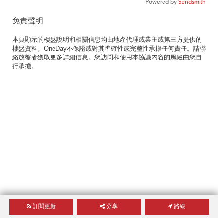
Powered by
Sendsmith
免責聲明
本頁顯示的樓盤說明和相關信息均由地產代理或業主或第三方提供的
樓盤資料。OneDay不保證或對其準確性或完整性承擔任何責任。請聯
絡放盤者獲取更多詳細信息。您訪問和使用本協議內容的風險由您自
行承擔。
訂閱更新
分享
路線