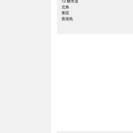
12 糖水道
北角
東區
香港島