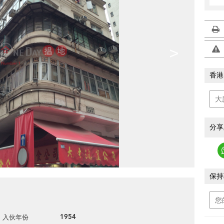
>
香港
分享
保持
1954
入伙年份