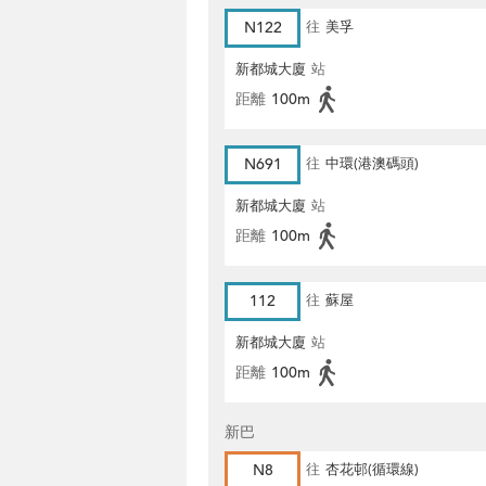
N122
往
美孚
新都城大廈
站
距離
100m
N691
往
中環(港澳碼頭)
新都城大廈
站
距離
100m
112
往
蘇屋
新都城大廈
站
距離
100m
新巴
N8
往
杏花邨(循環線)