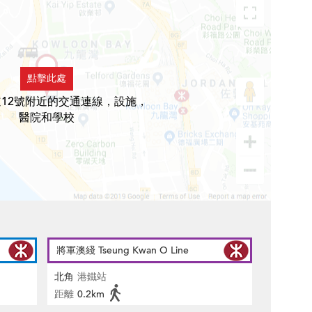
點擊此處
12號附近的交通連線，設施，
醫院和學校
將軍澳綫 Tseung Kwan O Line
北角
港鐵站
距離
0.2km