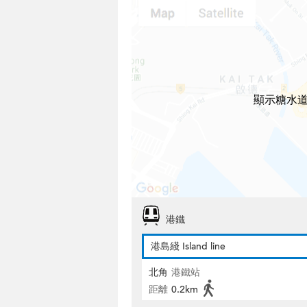
顯示糖水道
港鐵
港島綫 Island line
北角
港鐵站
距離
0.2km