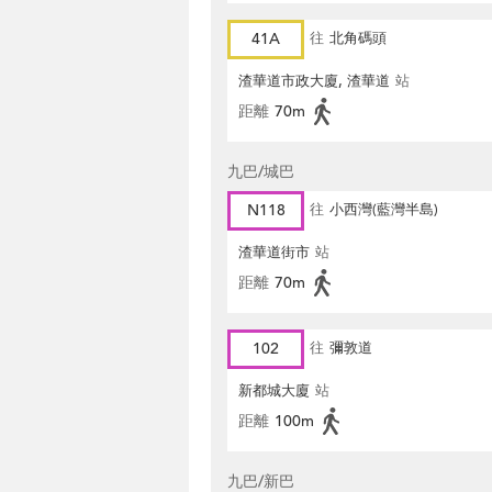
41A
往
北角碼頭
渣華道市政大廈, 渣華道
站
距離
70m
九巴/城巴
N118
往
小西灣(藍灣半島)
渣華道街市
站
距離
70m
102
往
彌敦道
新都城大廈
站
距離
100m
九巴/新巴