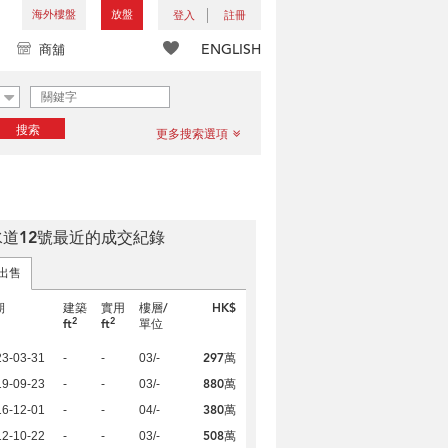
海外樓盤
放盤
登入
註冊
ENGLISH
商舖
搜索
更多搜索選項
水道12號最近的成交紀錄
出售
期
建築
實用
樓層/
HK$
2
2
ft
ft
單位
297萬
23-03-31
-
-
03/-
880萬
19-09-23
-
-
03/-
380萬
16-12-01
-
-
04/-
508萬
12-10-22
-
-
03/-