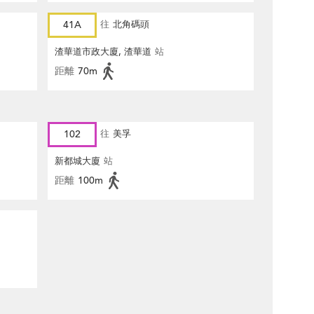
41A
往
北角碼頭
渣華道市政大廈, 渣華道
站
距離
70m
102
往
美孚
新都城大廈
站
距離
100m