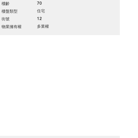
70
樓齡
住宅
樓盤類型
12
街號
多業權
物業擁有權