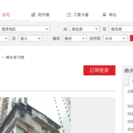
住宅
寫字樓
工業大廈
車位
選擇地區
由
最低價
至
最高價
至
最大
睡房
睡房
洗手間
任何
糖水道12號
>
訂閱更新
糖
日
20
20
20
20