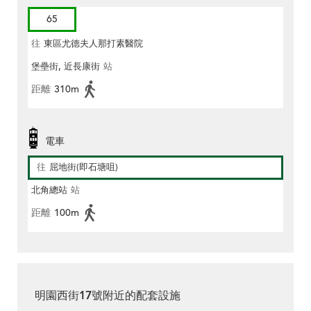
65
往
東區尤德夫人那打素醫院
堡壘街, 近長康街
站
距離
310m
電車
往
屈地街(即石塘咀)
北角總站
站
距離
100m
明園西街17號附近的配套設施