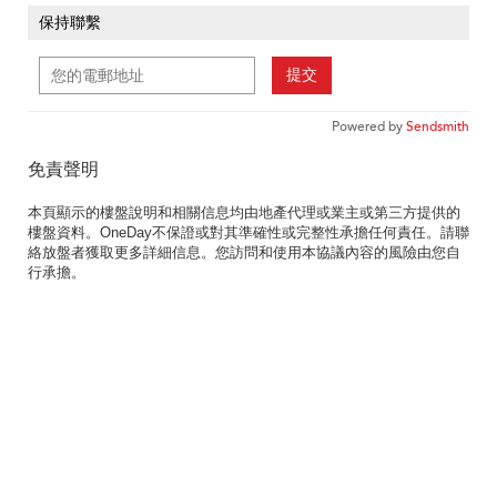
保持聯繫
提交
Powered by
Sendsmith
免責聲明
本頁顯示的樓盤說明和相關信息均由地產代理或業主或第三方提供的
樓盤資料。OneDay不保證或對其準確性或完整性承擔任何責任。請聯
絡放盤者獲取更多詳細信息。您訪問和使用本協議內容的風險由您自
行承擔。