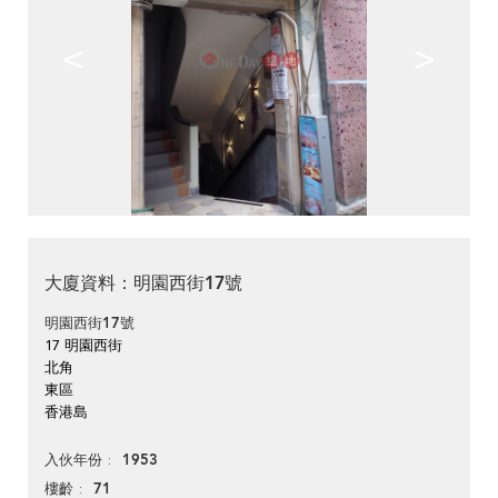
<
>
大廈資料：明園西街17號
明園西街17號
17 明園西街
北角
東區
香港島
1953
入伙年份
71
樓齡