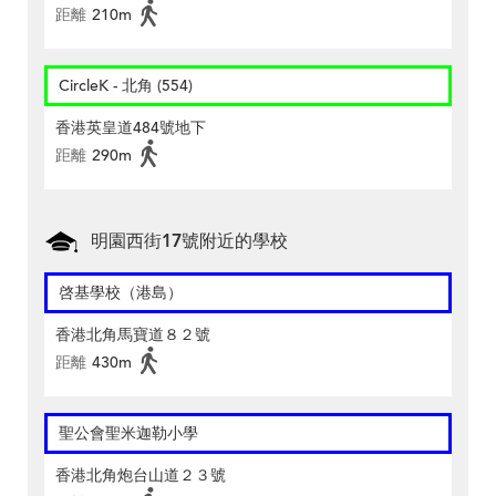
距離
210m
CircleK - 北角 (554)
香港英皇道484號地下
距離
290m
明園西街17號附近的學校
啓基學校（港島）
香港北角馬寶道８２號
距離
430m
聖公會聖米迦勒小學
香港北角炮台山道２３號