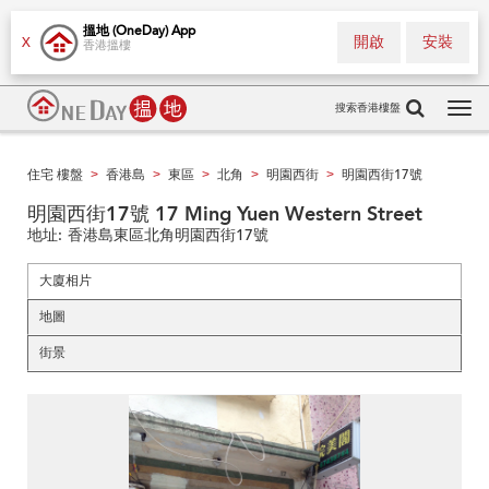
搵地 (OneDay) App
開啟
安裝
X
香港搵樓
搜索香港樓盤
Tog
navi
住宅 樓盤
香港島
東區
北角
明園西街
明園西街17號
>
>
>
>
>
明園西街17號 17 Ming Yuen Western Street
地址:
香港島東區北角明園西街17號
大廈相片
地圖
街景