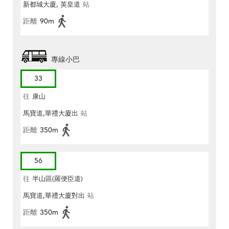
新都城大廈, 英皇道
站
距離
90m
專線小巴
33
往
康山
馬寶道,華禮大廈出
站
距離
350m
56
往
半山區(羅便臣道)
馬寶道,華禮大廈對出
站
距離
350m