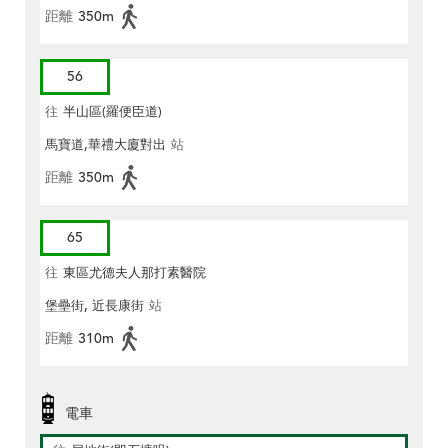
距離
350m
56
往
半山區(羅便臣道)
馬寶道,華禮大廈對出
站
距離
350m
65
往
東區尤德夫人那打素醫院
堡壘街, 近長康街
站
距離
310m
電車