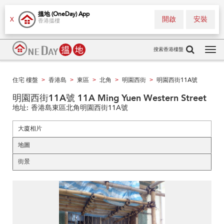
搵地 (OneDay) App
開啟
安裝
X
香港搵樓
搜索香港樓盤
Tog
navi
住宅 樓盤
香港島
東區
北角
明園西街
明園西街11A號
>
>
>
>
>
明園西街11A號 11A Ming Yuen Western Street
地址:
香港島東區北角明園西街11A號
大廈相片
地圖
街景