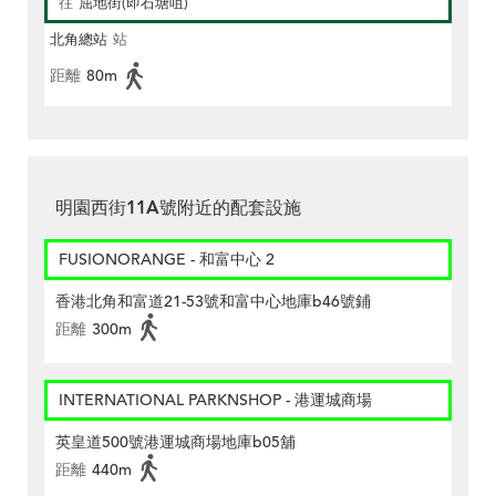
往
屈地街(即石塘咀)
北角總站
站
距離
80m
明園西街11A號附近的配套設施
FUSIONORANGE - 和富中心 2
香港北角和富道21-53號和富中心地庫b46號鋪
距離
300m
INTERNATIONAL PARKNSHOP - 港運城商場
英皇道500號港運城商場地庫b05舖
距離
440m