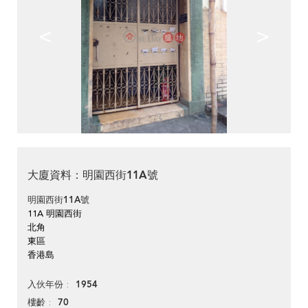
<
>
大廈資料：明園西街11A號
明園西街11A號
11A 明園西街
北角
東區
香港島
1954
入伙年份
70
樓齡