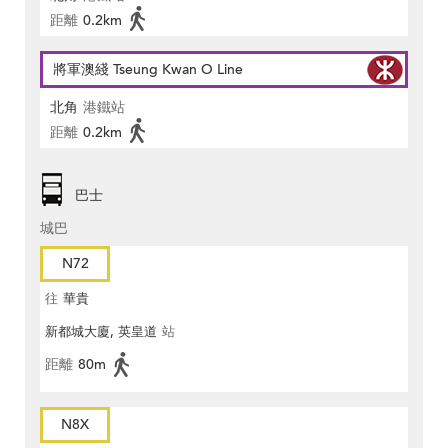
距離
0.2km
將軍澳綫 Tseung Kwan O Line
北角
港鐵站
距離
0.2km
巴士
城巴
N72
往
華貴
新都城大廈, 英皇道
站
距離
80m
N8X