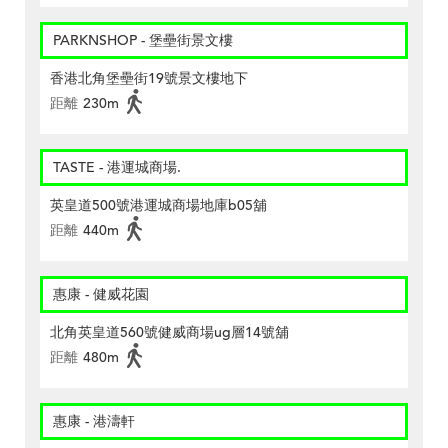
PARKNSHOP - 堡壘街景文樓
香港北角堡壘街19號景文樓地下
距離
230m
TASTE - 港運城商場.
英皇道500號港運城商場地庫b05舖
距離
440m
惠康 - 健威花園
北角英皇道560號健威商場ug層14號舖
距離
480m
惠康 - 港濤軒