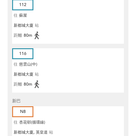
112
往
蘇屋
新都城大廈
站
距離
80m
116
往
慈雲山(中)
新都城大廈
站
距離
80m
新巴
N8
往
杏花邨(循環線)
新都城大廈, 英皇道
站