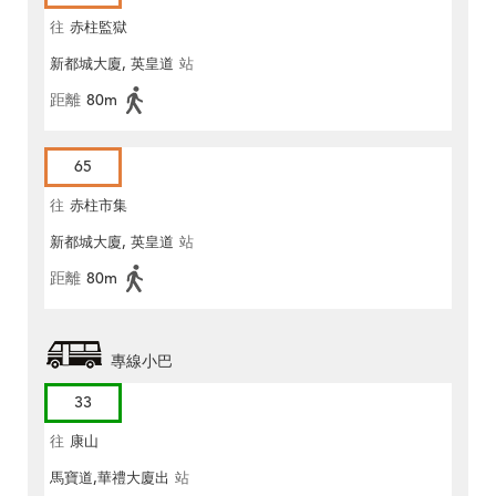
往
赤柱監獄
新都城大廈, 英皇道
站
距離
80m
65
往
赤柱市集
新都城大廈, 英皇道
站
距離
80m
專線小巴
33
往
康山
馬寶道,華禮大廈出
站