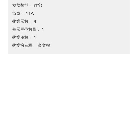
住宅
樓盤類型
11A
街號
4
物業層數
1
每層單位數量
1
物業座數
多業權
物業擁有權