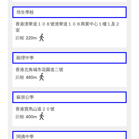
培生學校
香港渣華道１０８號渣華道１０８商業中心１樓１及２
室
距離
220m
顯理中學
香港北角城市花園道二號
距離
480m
蘇浙公學
香港寶馬山道２０號
距離
400m
閩僑中學