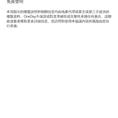
免責聲明
本頁顯示的樓盤說明和相關信息均由地產代理或業主或第三方提供的
樓盤資料。OneDay不保證或對其準確性或完整性承擔任何責任。請聯
絡放盤者獲取更多詳細信息。您訪問和使用本協議內容的風險由您自
行承擔。