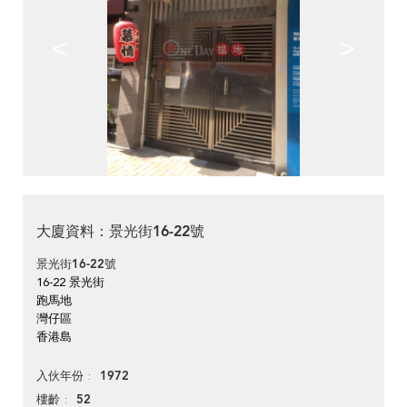
<
>
大廈資料：景光街16-22號
景光街16-22號
16-22 景光街
跑馬地
灣仔區
香港島
1972
入伙年份
52
樓齡