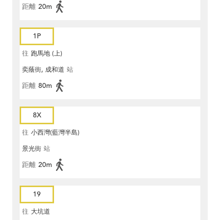
距離
20m
1P
往
跑馬地 (上)
奕蔭街, 成和道
站
距離
80m
8X
往
小西灣(藍灣半島)
景光街
站
距離
20m
19
往
大坑道