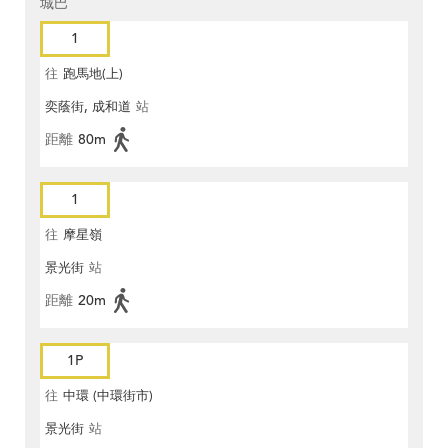
城巴
1
往
跑馬地(上)
奕蔭街, 成和道
站
距離
80m
1
往
摩星嶺
景光街
站
距離
20m
1P
往
中環 (中環街市)
景光街
站