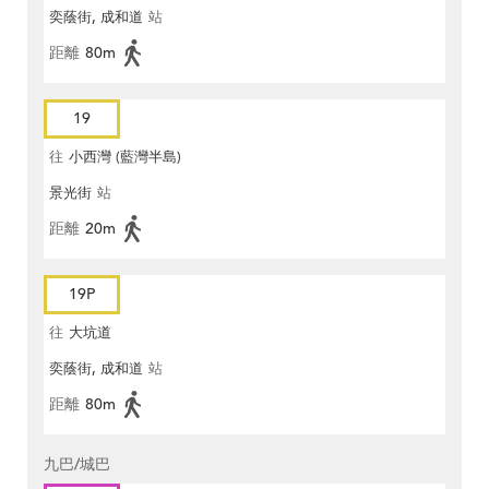
奕蔭街, 成和道
站
距離
80m
19
往
小西灣 (藍灣半島)
景光街
站
距離
20m
19P
往
大坑道
奕蔭街, 成和道
站
距離
80m
九巴/城巴