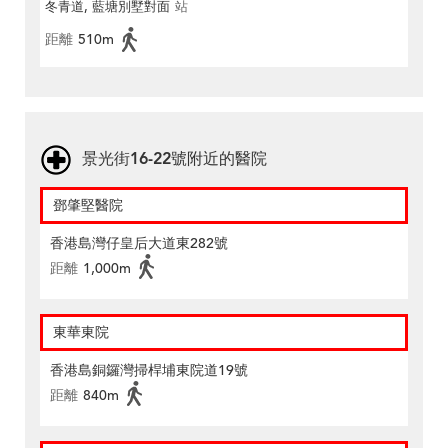
冬青道, 藍塘別墅對面
站
距離
510m
景光街16-22號附近的醫院
鄧肇堅醫院
香港島灣仔皇后大道東282號
距離
1,000m
東華東院
香港島銅鑼灣掃桿埔東院道19號
距離
840m