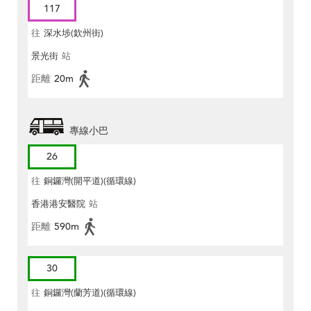
117
往
深水埗(欽州街)
景光街
站
距離
20m
專線小巴
26
往
銅鑼灣(開平道)(循環線)
香港港安醫院
站
距離
590m
30
往
銅鑼灣(蘭芳道)(循環線)