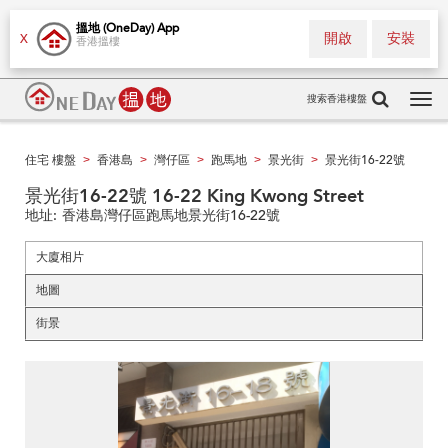
搵地 (OneDay) App
開啟
安裝
X
香港搵樓
搜索香港樓盤
Tog
navi
住宅 樓盤
香港島
灣仔區
跑馬地
景光街
景光街16-22號
>
>
>
>
>
景光街16-22號 16-22 King Kwong Street
地址:
香港島灣仔區跑馬地景光街16-22號
大廈相片
地圖
街景