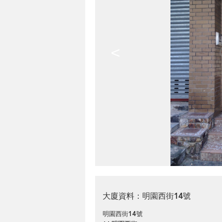
<
大廈資料：明園西街14號
明園西街14號