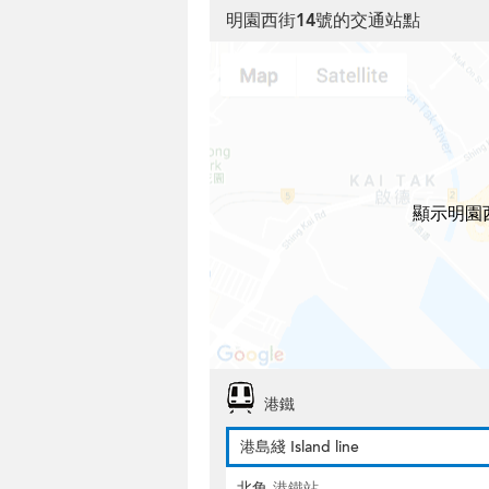
明園西街14號的交通站點
顯示明園
港鐵
港島綫 Island line
北角
港鐵站