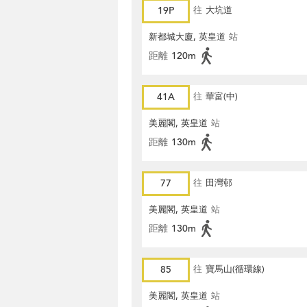
19P
往
大坑道
新都城大廈, 英皇道
站
距離
120m
41A
往
華富(中)
美麗閣, 英皇道
站
距離
130m
77
往
田灣邨
美麗閣, 英皇道
站
距離
130m
85
往
寶馬山(循環線)
美麗閣, 英皇道
站