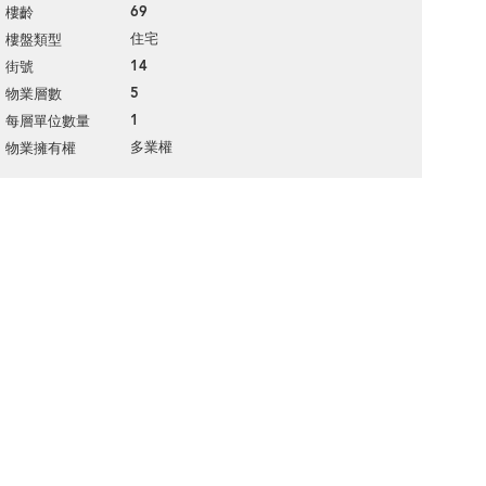
69
樓齡
住宅
樓盤類型
14
街號
5
物業層數
1
每層單位數量
多業權
物業擁有權