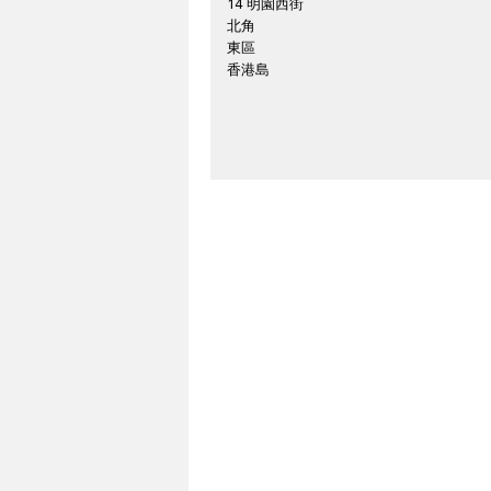
14 明園西街
北角
東區
香港島