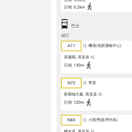
距離
0.2km
巴士
城巴
A11
往
機場(地面運輸中心)
美麗閣, 英皇道
站
距離
130m
N72
往
華貴
新都城大廈, 英皇道
站
距離
120m
N8X
往
小西灣(藍灣半島)
糖水道, 英皇道
站