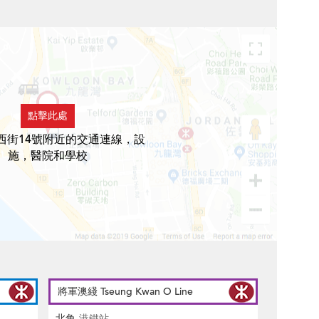
點擊此處
西街14號附近的交通連線，設
施，醫院和學校
將軍澳綫 Tseung Kwan O Line
北角
港鐵站