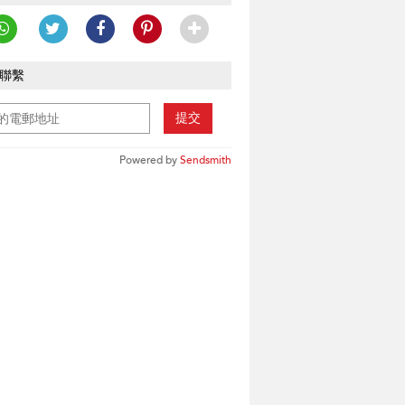
聯繫
提交
Powered by
Sendsmith