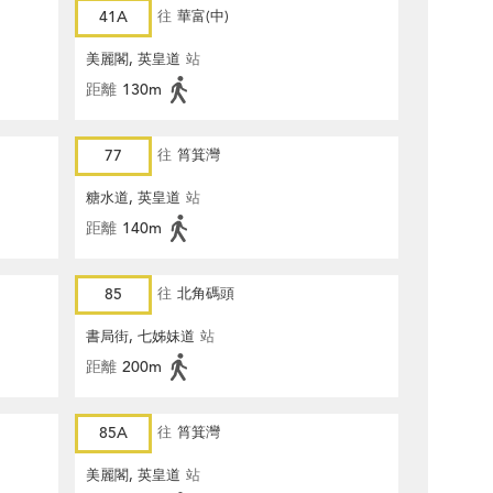
41A
往
華富(中)
美麗閣, 英皇道
站
距離
130m
77
往
筲箕灣
糖水道, 英皇道
站
距離
140m
85
往
北角碼頭
書局街, 七姊妹道
站
距離
200m
85A
往
筲箕灣
美麗閣, 英皇道
站