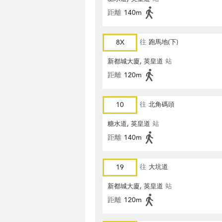
距離
140m
8X
往
跑馬地(下)
新都城大廈, 英皇道
站
距離
120m
10
往
北角碼頭
糖水道, 英皇道
站
距離
140m
19
往
大坑道
新都城大廈, 英皇道
站
距離
120m