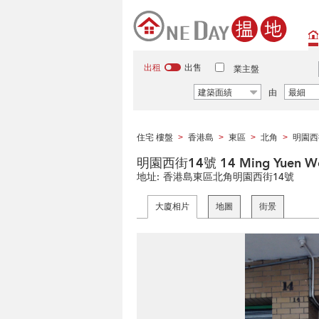
出租
出售
業主盤
建築面績
由
最細
住宅 樓盤
香港島
東區
北角
明園西
>
>
>
>
明園西街14號 14 Ming Yuen Wes
地址:
香港島東區北角明園西街14號
大廈相片
地圖
街景