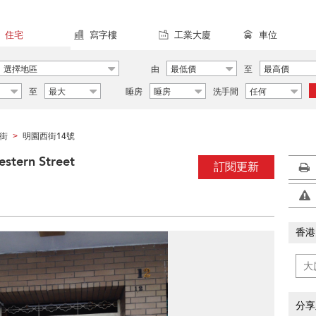
住宅
寫字樓
工業大廈
車位
選擇地區
由
最低價
至
最高價
至
最大
睡房
睡房
洗手間
任何
街
明園西街14號
>
tern Street
訂閱更新
香港
分享