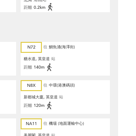
距離
0.2km
N72
往
鰂魚涌(海澤街)
糖水道, 英皇道
站
距離
140m
N8X
往
中環(港澳碼頭)
新都城大廈, 英皇道
站
距離
120m
NA11
往
機場 (地面運輸中心)
美麗閣, 英皇道
站