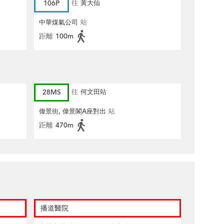
106P
往
黃大仙
中華煤氣公司
站
距離
100m
28MS
往
何文田站
偉景街, 偉景閣A座對出
站
距離
470m
播道醫院