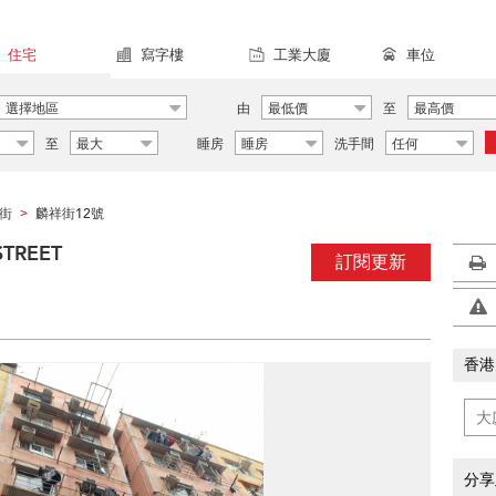
住宅
寫字樓
工業大廈
車位
選擇地區
由
最低價
至
最高價
至
最大
睡房
睡房
洗手間
任何
街
麟祥街12號
>
TREET
訂閱更新
香港
分享