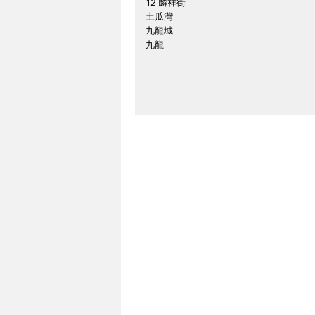
12 麟祥街
土瓜灣
九龍城
九龍