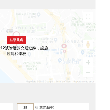
點擊此處
12號附近的交通連線，設施，
醫院和學校
3B
往
慈雲山(中)