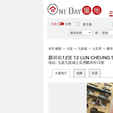
出租
出售
業主盤
建築面績
由
最細
住宅 樓盤
九龍
九龍城
土瓜灣
麟祥
>
>
>
>
麟祥街12號 12 LUN CHEUNG S
地址:
九龍九龍城土瓜灣麟祥街12號
大廈相片
地圖
街景