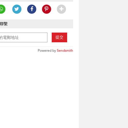
聯繫
提交
Powered by
Sendsmith