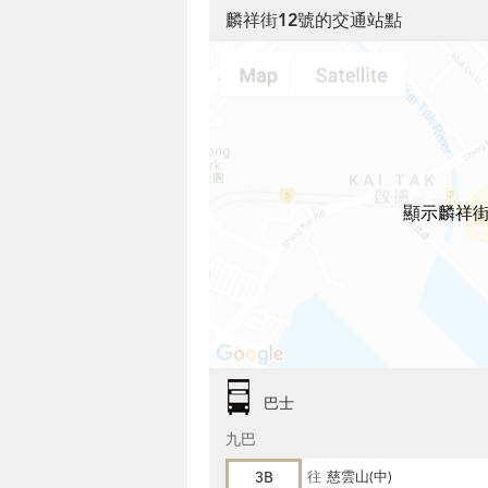
麟祥街12號的交通站點
顯示麟祥街
巴士
九巴
3B
往
慈雲山(中)