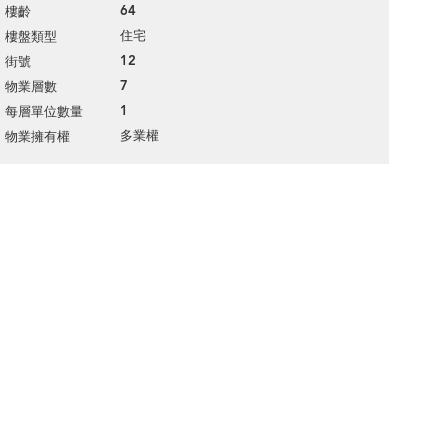
64
樓齡
住宅
樓盤類型
12
街號
7
物業層數
1
每層單位數量
多業權
物業擁有權