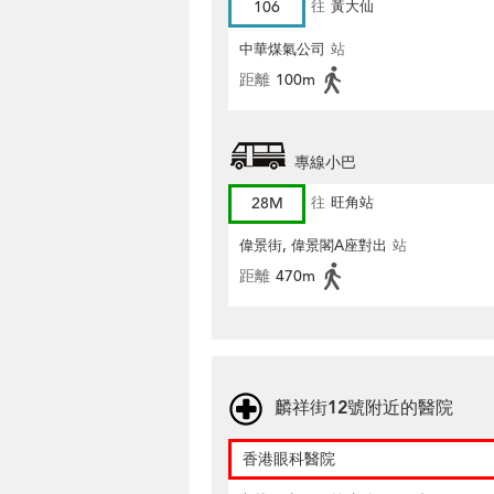
106
往
黃大仙
中華煤氣公司
站
距離
100m
專線小巴
28M
往
旺角站
偉景街, 偉景閣A座對出
站
距離
470m
麟祥街12號附近的醫院
香港眼科醫院