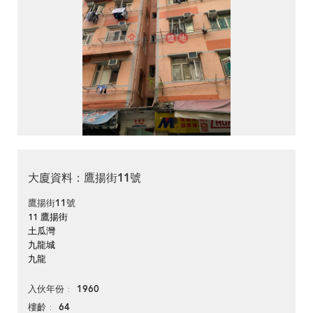
大廈資料：鷹揚街11號
鷹揚街11號
11 鷹揚街
土瓜灣
九龍城
九龍
1960
入伙年份
64
樓齡