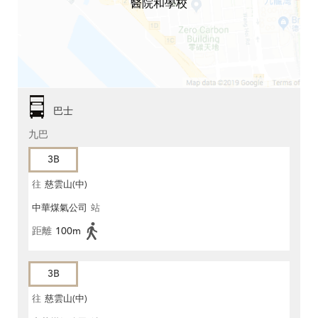
醫院和學校
巴士
九巴
3B
往
慈雲山(中)
中華煤氣公司
站
距離
100m
3B
往
慈雲山(中)