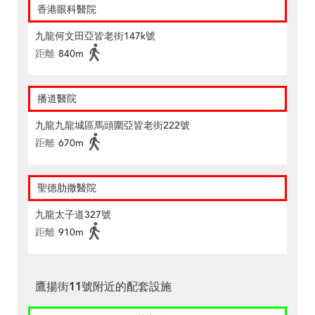
香港眼科醫院
九龍何文田亞皆老街147k號
距離
840m
播道醫院
九龍九龍城區馬頭圍亞皆老街222號
距離
670m
聖德肋撒醫院
九龍太子道327號
距離
910m
鷹揚街11號附近的配套設施