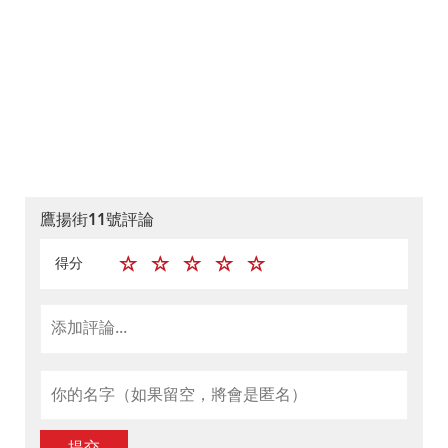
鷹揚街11號評論
得分