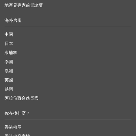
地產界專家前景論壇
海外房產
中國
日本
柬埔寨
泰國
澳洲
英國
越南
阿拉伯聯合酋長國
你在找什麼？
香港租屋