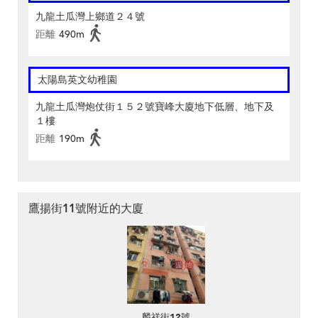
九龍土瓜灣上鄉道２４號
距離
490m
太陽島英文幼稚園
九龍土瓜灣炮仗街１５２號寶峰大廈地下低層、地下及
１樓
距離
190m
鷹揚街11號附近的大廈
麟祥街12號