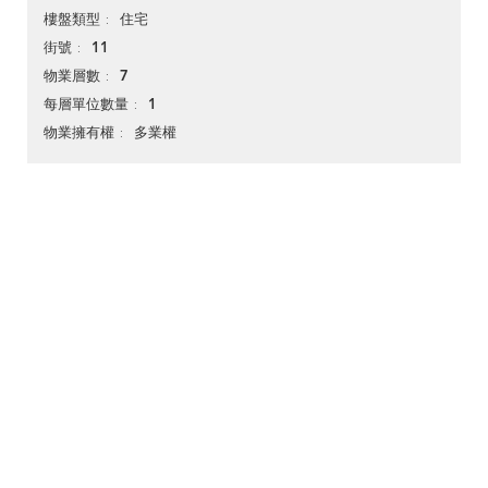
住宅
樓盤類型
11
街號
7
物業層數
1
每層單位數量
多業權
物業擁有權