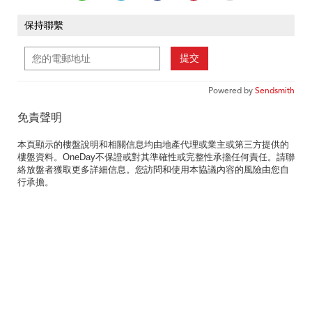
保持聯繫
提交
Powered by
Sendsmith
免責聲明
本頁顯示的樓盤說明和相關信息均由地產代理或業主或第三方提供的
樓盤資料。OneDay不保證或對其準確性或完整性承擔任何責任。請聯
絡放盤者獲取更多詳細信息。您訪問和使用本協議內容的風險由您自
行承擔。