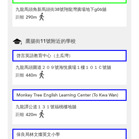
九龍馬頭角新馬頭街38號翔龍灣廣場地下g06舖
距離
290m
鷹揚街11號附近的學校
啓言英語教育中心（土瓜灣）
九龍馬頭圍道２０９號海悅廣場１樓１０１Ｃ號舖
距離
440m
Monkey Tree English Learning Center (To Kwa Wan)
九龍譚公道１３１號福桃樓地舖
距離
420m
保良局林文燦英文小學