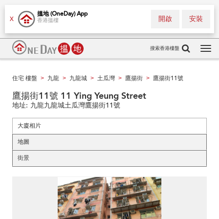
搵地 (OneDay) App
開啟
安裝
X
香港搵樓
搜索香港樓盤
Tog
navi
住宅 樓盤
九龍
九龍城
土瓜灣
鷹揚街
鷹揚街11號
>
>
>
>
>
鷹揚街11號 11 Ying Yeung Street
地址:
九龍九龍城土瓜灣鷹揚街11號
大廈相片
地圖
街景