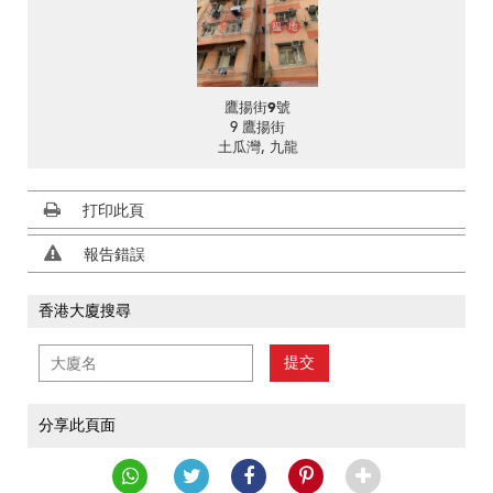
鷹揚街9號
9 鷹揚街
土瓜灣, 九龍
打印此頁
報告錯誤
香港大廈搜尋
提交
分享此頁面