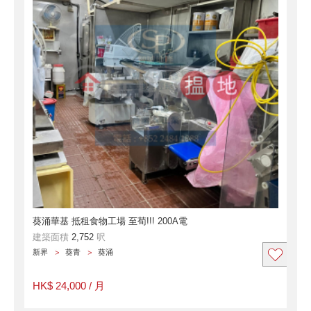
葵涌華基 抵租食物工場 至荀!!! 200A電
建築面積
2,752
呎
新界
葵青
葵涌
HK$ 24,000 / 月