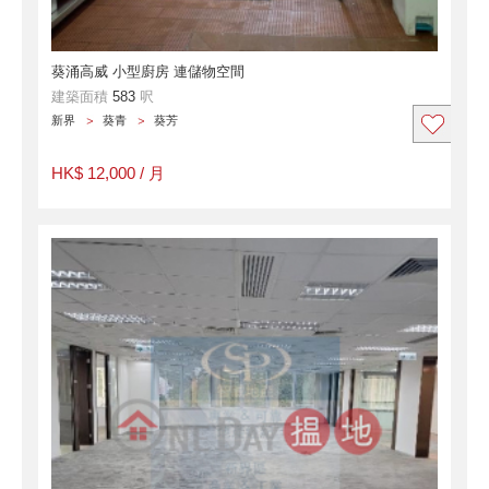
葵涌高威 小型廚房 連儲物空間
建築面積
583
呎
新界
葵青
葵芳
HK$ 12,000 / 月