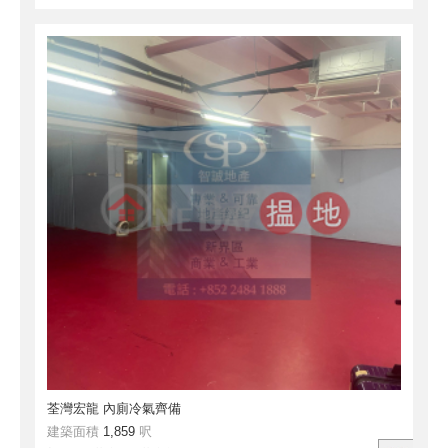
荃灣宏龍 內廁冷氣齊備
建築面積
1,859
呎