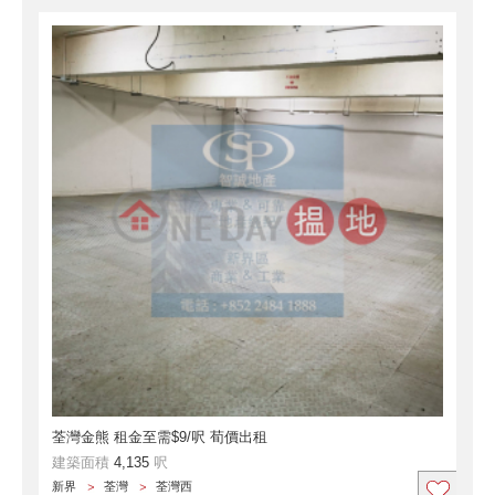
荃灣金熊 租金至需$9/呎 荀價出租
建築面積
4,135
呎
新界
荃灣
荃灣西