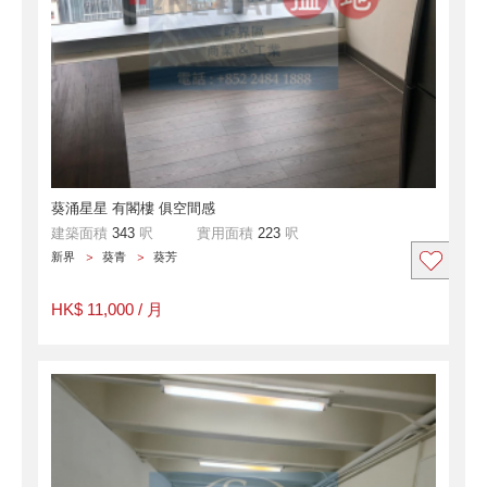
葵涌星星 有閣樓 俱空間感
建築面積
343
呎
實用面積
223
呎
新界
葵青
葵芳
HK$ 11,000 / 月