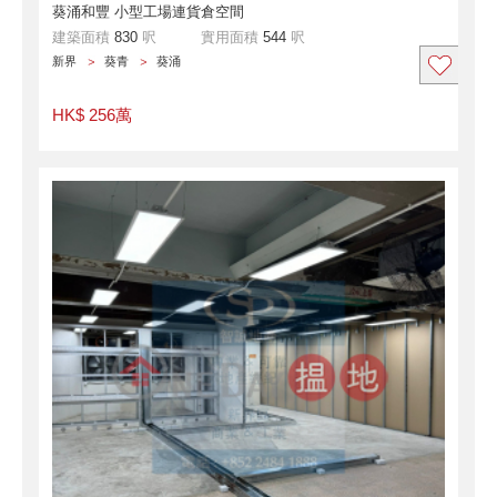
葵涌和豐 小型工場連貨倉空間
建築面積
830
呎
實用面積
544
呎
新界
葵青
葵涌
HK$ 256萬