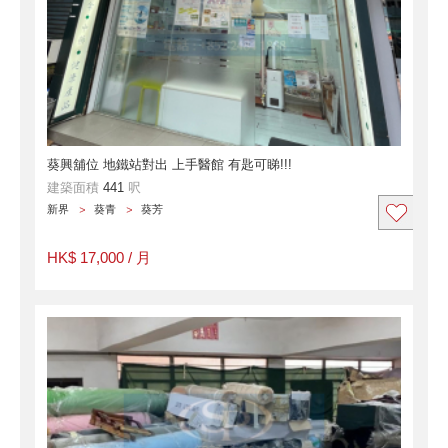
葵興舖位 地鐵站對出 上手醫館 有匙可睇!!!
建築面積
441
呎
新界
葵青
葵芳
HK$ 17,000 / 月