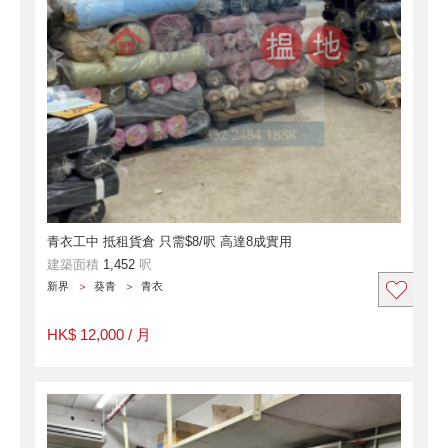
青衣工中 抵租貨倉 只需$8/呎 高達8成實用
建築面積
1,452
呎
新界
葵青
青衣
HK$ 12,000 / 月