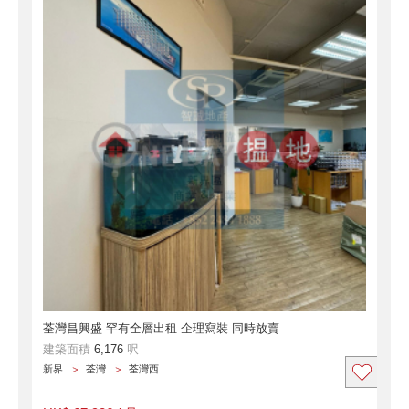
荃灣昌興盛 罕有全層出租 企理寫裝 同時放賣
建築面積
6,176
呎
新界
荃灣
荃灣西