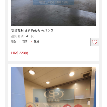
葵涌萬利 連租約出售 收租之選
建築面積
641
呎
新界
葵青
葵涌
HK$ 220萬