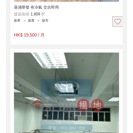
葵涌華發 有冷氣 交吉即用
建築面積
1,809
呎
新界
葵青
葵芳
HK$ 19,500 / 月