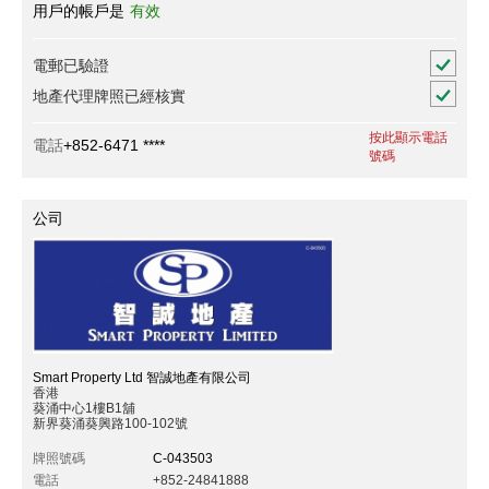
用戶的帳戶是
有效
電郵已驗證
地產代理牌照已經核實
按此顯示電話
電話
+852-6471 ****
號碼
公司
Smart Property Ltd 智誠地產有限公司
香港
葵涌中心1樓B1舖
新界葵涌葵興路100-102號
牌照號碼
C-043503
電話
+852-24841888