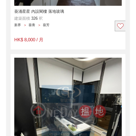
葵涌星星 內設閣樓 落地玻璃
建築面積
326
呎
新界
葵青
葵芳
HK$ 8,000 / 月