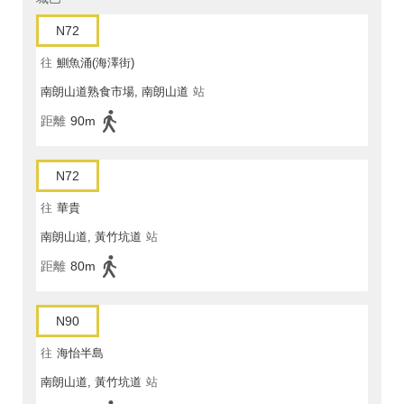
N72
往
鰂魚涌(海澤街)
南朗山道熟食市場, 南朗山道
站
距離
90m
N72
往
華貴
南朗山道, 黃竹坑道
站
距離
80m
N90
往
海怡半島
南朗山道, 黃竹坑道
站