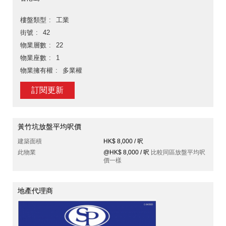
樓盤類型
工業
街號
42
物業層數
22
物業座數
1
物業擁有權
多業權
訂閱更新
黃竹坑放盤平均呎價
建築面積
HK$ 8,000 / 呎
此物業
@HK$ 8,000 / 呎
比較同區放盤平均呎
價一樣
地產代理商