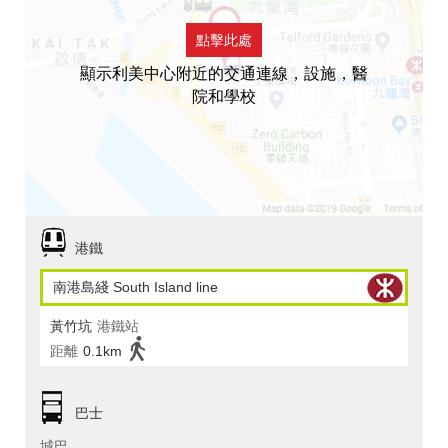
點擊此處
顯示利美中心附近的交通連線，設施，醫
院和學校
港鐵
南港島綫 South Island line
黃竹坑
港鐵站
距離
0.1km
巴士
城巴