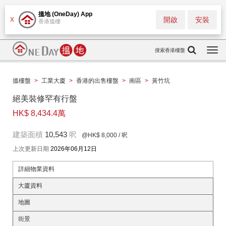
搵地 (OneDay) App
開啟
安裝
X
香港搵樓
搜索香港樓盤
Togg
navi
搵樓盤
>
工業大廈
>
香港的出售樓盤
>
南區
>
黃竹坑
絕美裝修罕有行盤
HK$ 8,434.4萬
建築面積
10,543
呎
@HK$ 8,000
/ 呎
上次更新日期
2026年06月12日
詳細物業資料
大廈資料
地圖
街景