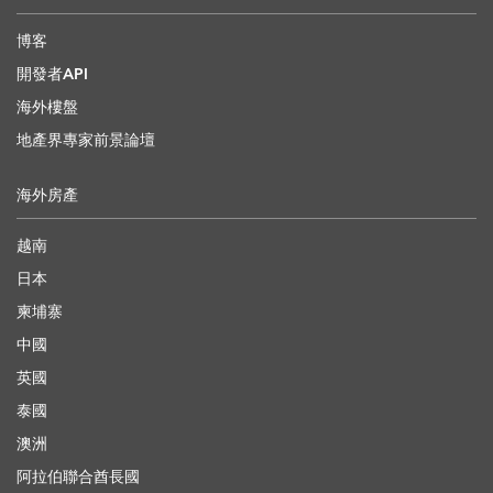
博客
開發者API
海外樓盤
地產界專家前景論壇
海外房產
越南
日本
柬埔寨
中國
英國
泰國
澳洲
阿拉伯聯合酋長國