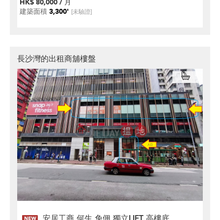
HK$ 80,000 / 月
建築面積
3,300'
[未驗證]
長沙灣的出租商舖樓盤
安居工商 何生 免佣 獨立LIFT 高樓底