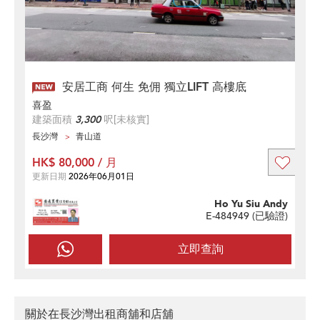
安居工商 何生 免佣 獨立LIFT 高樓底
喜盈
建築面積
3,300
呎
[未核實]
長沙灣
青山道
HK$ 80,000 / 月
更新日期
2026年06月01日
Ho Yu Siu Andy
E-484949 (
已驗證
)
立即查詢
關於在長沙灣出租商舖和店舖