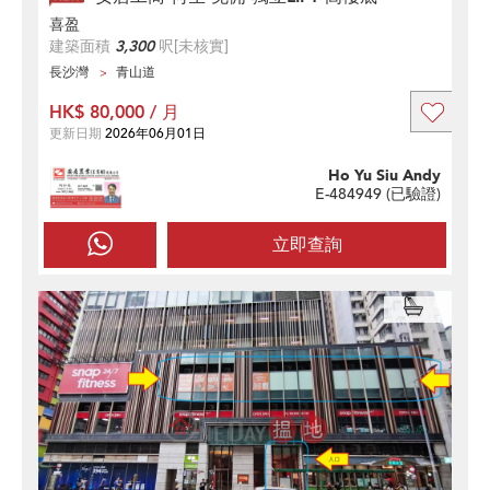
喜盈
建築面積
3,300
呎
[未核實]
長沙灣
青山道
HK$ 80,000 / 月
更新日期
2026年06月01日
Ho Yu Siu Andy
E-484949 (
已驗證
)
立即查詢