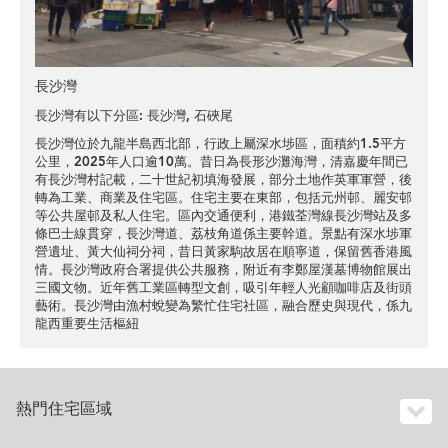
長沙灣
長沙灣有以下分區:
長沙灣
,
石硤尾
長沙灣位於九龍半島西北部，行政上屬深水埗區，面積約1.5平方
公里，2025年人口逾10萬。昔日為長形沙灘海灣，清嘉慶年間已
有長沙灣村記載，二十世紀初填海發展，部分土地作英軍軍營，後
轉為工業、商業及住宅區。住宅主要在東部，包括元州邨、麗安邨
等公共屋邨及私人住宅。區內交通便利，港鐵荃灣線長沙灣站及多
條巴士線貫穿，長沙灣道、荔枝角道係主要幹道。景點有深水埗軍
營遺址、黃大仙祠分祠，昔日黃家駒故居在順寧道，保留舊香港風
情。長沙灣政府合署提供公共服務，附近有李鄭屋漢墓博物館展出
三國文物。近年舊工業區轉型文創，吸引年輕人光顧咖啡店及街頭
藝術。長沙灣由漁村蛻變為繁忙住宅社區，融合歷史與現代，係九
龍西重要生活樞紐
熱門住宅區域