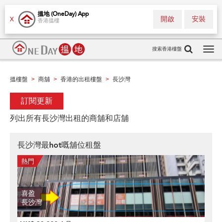
搵地 (OneDay) App
開啟
安裝
X
香港搵樓
搜索香港樓盤
Tog
navi
搵樓盤
商舖
香港的出租樓盤
長沙灣
>
>
>
訂閱更新
列出所有長沙灣出租的商舖和店舖
長沙灣最hot嘅舖位租盤
喜盈
長沙灣