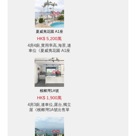
夏威夷花園 A1座
HK$ 5,200萬
4房4廁,實用率高,海景,連
車位《夏威夷花園 A1座
出售單位》
檳榔灣1A號
HK$ 1,900萬
4房3廁,連車位,露台,獨立
屋《檳榔灣1A號出售單
位》