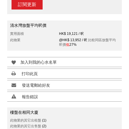
訂閱更新
清水灣放盤平均呎價
實用面積
HK$ 19,121 / 呎
此物業
@HK$ 13,952 / 呎
比較同區放盤平均
呎價
低
27%
加入到我的心水名單
打印此頁
發送電郵給好友
報告錯誤
樓盤在相同大廈
此物業的其它出租盤
(1)
此物業的其它出售盤
(2)