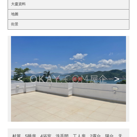
大廈資料
地圖
街景
<
>
村屋，5睡房，4浴室，洗手間，工人房，2露台，陽台，天