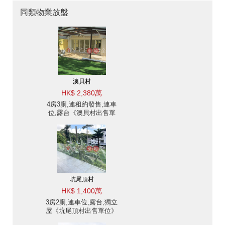
同類物業放盤
澳貝村
HK$ 2,380萬
4房3廁,連租約發售,連車
位,露台《澳貝村出售單
位》
坑尾頂村
HK$ 1,400萬
3房2廁,連車位,露台,獨立
屋《坑尾頂村出售單位》