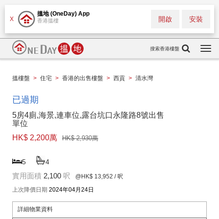
搵地 (OneDay) App
開啟
安裝
X
香港搵樓
搜索香港樓盤
Togg
navi
搵樓盤
>
住宅
>
香港的出售樓盤
>
西貢
>
清水灣
已過期
5房4廁,海景,連車位,露台坑口永隆路8號出售
單位
HK$ 2,200萬
HK$ 2,930萬
5
4
實用面積
2,100
呎
@HK$ 13,952
/ 呎
上次降價日期
2024年04月24日
詳細物業資料