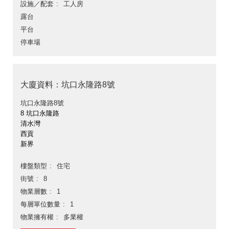
設施／配套
工人房
露台
平台
停車場
大廈資料：坑口永隆路8號
坑口永隆路8號
8 坑口永隆路
清水灣
西貢
新界
樓盤類型
住宅
街號
8
物業層數
1
每層單位數量
1
物業擁有權
多業權