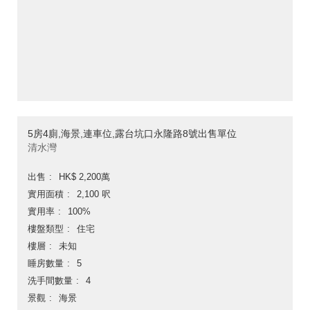
5房4廁,海景,連車位,露台坑口永隆路8號出售單位
清水灣
出售
HK$ 2,200萬
實用面積
2,100 呎
實用率
100%
樓盤類型
住宅
樓層
未知
睡房數量
5
洗手間數量
4
景觀
海景