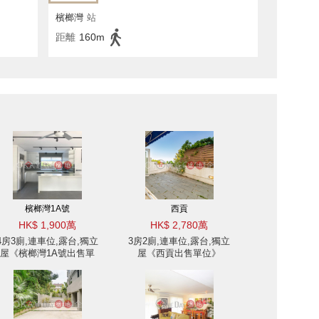
檳榔灣
站
距離
160m
檳榔灣1A號
西貢
HK$ 1,900萬
HK$ 2,780萬
4房3廁,連車位,露台,獨立
3房2廁,連車位,露台,獨立
屋《檳榔灣1A號出售單
屋《西貢出售單位》
位》