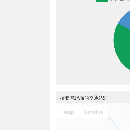
檳榔灣1A號的交通站點