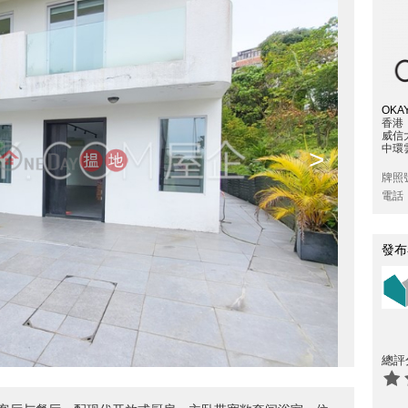
OKAY
香港
威信
中環雲
>
牌照
電話
發布
總評