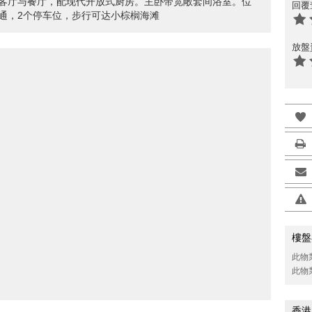
客厅与餐厅，配现代开放式厨房。主卧带宽敞套间浴室。位
回覆
通，2个停车位，步行可达小棕榈海滩
放盤
樓盤
此物
此物
香港