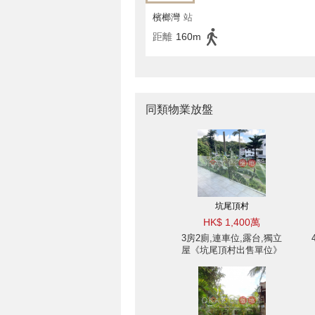
檳榔灣
站
距離
160m
同類物業放盤
坑尾頂村
HK$ 1,400萬
3房2廁,連車位,露台,獨立
屋《坑尾頂村出售單位》