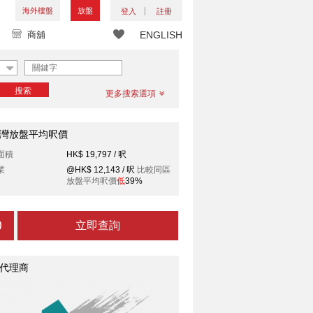
海外樓盤
放盤
登入
註冊
商舖
ENGLISH
搜索
更多搜索選項
灣放盤平均呎價
面積
HK$ 19,797 / 呎
業
@HK$ 12,143 / 呎
比較同區
放盤平均呎價
低
39%
立即查詢
代理商