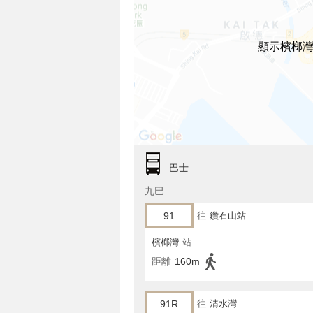
顯示檳榔灣
巴士
九巴
91
往
鑽石山站
檳榔灣
站
距離
160m
91R
往
清水灣