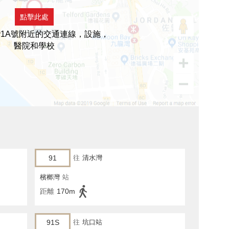
點擊此處
1A號附近的交通連線，設施，
醫院和學校
91
往
清水灣
檳榔灣
站
距離
170m
91S
往
坑口站