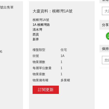
A號出售單
大廈資料：檳榔灣1A號
檳榔灣1A號
分享
1A 檳榔灣路
清水灣
西貢
新界
保持
樓盤類型
住宅
95
街號
1A
物業層數
1
每層單位數量
1
物業座數
1
物業擁有權
多業權
訂閱更新