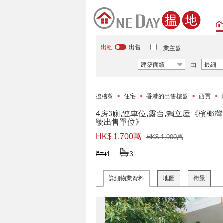
出租
出售
業主盤
建築面績
由
最細
搵樓盤
>
住宅
>
香港的出售樓盤
>
西貢
>
4房3廁,連車位,露台,獨立屋《檳榔灣
號出售單位》
HK$ 1,700萬
HK$ 1,900萬
4
3
詳細物業資料
地圖
街景