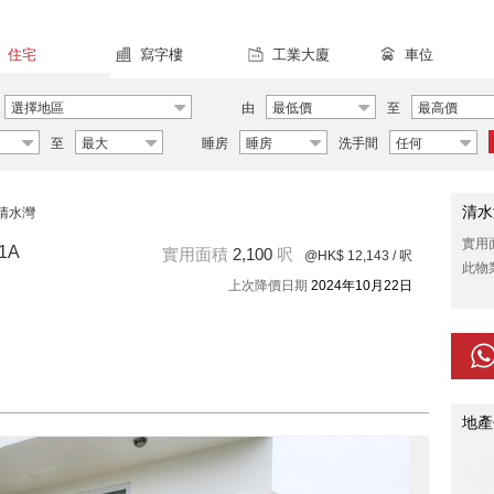
住宅
寫字樓
工業大廈
車位
選擇地區
由
最低價
至
最高價
至
最大
睡房
睡房
洗手間
任何
清水
清水灣
實用
1A
實用面積
2,100
呎
@HK$ 12,143
/ 呎
此物
上次降價日期
2024年10月22日
地產