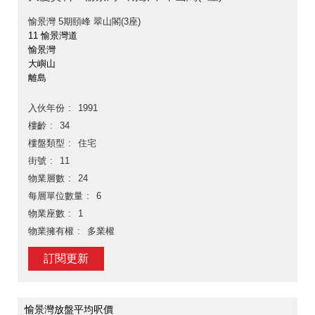
愉景灣 5期頤峰 翠山閣(3座)
11 愉景灣道
愉景灣
大嶼山
離島
入伙年份
1991
樓齡
34
樓盤類型
住宅
街號
11
物業層數
24
每層單位數量
6
物業座數
1
物業擁有權
多業權
訂閱更新
愉景灣放盤平均呎價