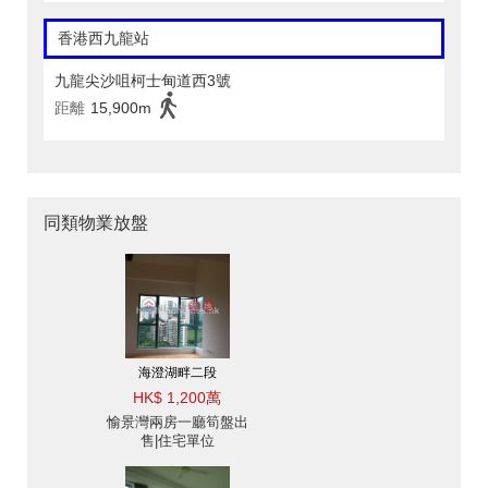
香港西九龍站
九龍尖沙咀柯士甸道西3號
距離
15,900m
同類物業放盤
海澄湖畔二段
HK$ 1,200萬
愉景灣兩房一廳筍盤出
售|住宅單位