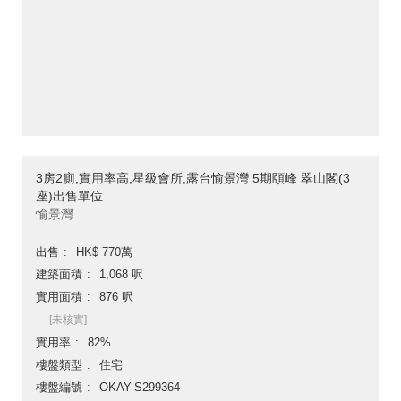
3房2廁,實用率高,星級會所,露台愉景灣 5期頤峰 翠山閣(3
座)出售單位
愉景灣
出售
HK$ 770萬
建築面積
1,068 呎
實用面積
876 呎
[未核實]
實用率
82%
樓盤類型
住宅
樓盤編號
OKAY-S299364