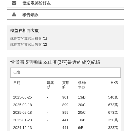
發送電郵給好友
報告錯誤
樓盤在相同大廈
此物業的其它出租盤
(1)
此物業的其它出售盤
(2)
愉景灣 5期頤峰 翠山閣(3座)最近的成交紀錄
出售
日期
建築
實用
樓層/
HK$
2
2
ft
ft
單位
2025-03-25
-
901
13/D
540萬
2025-03-18
-
899
20/C
673萬
2025-02-18
-
899
20/C
673萬
2025-01-23
-
441
10/B
350萬
2024-12-13
-
441
6/B
323萬