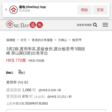
搵地 (OneDay) App
開啟
安裝
X
香港搵樓
搜索香港樓盤
Togg
navi
搵樓盤
>
住宅
>
香港的出售樓盤
>
大嶼山
>
愉景灣
3房2廁,實用率高,星級會所,露台愉景灣 5期頤
峰 翠山閣(3座)出售單位
HK$ 770萬
HK$ 750萬
3
2
實用率 (%)
82
建築面積
1,068
呎
@HK$ 8,408
/ 呎
實用面積
876
呎
[未核實]
@HK$ 10,251
/ 呎
上次升價日期
2026年07月28日