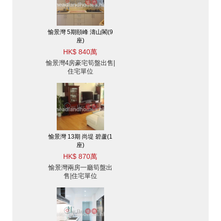
愉景灣 5期頤峰 濤山閣(9
座)
HK$ 840萬
愉景灣4房豪宅筍盤出售|
住宅單位
愉景灣 13期 尚堤 碧蘆(1
座)
HK$ 870萬
愉景灣兩房一廳筍盤出
售|住宅單位