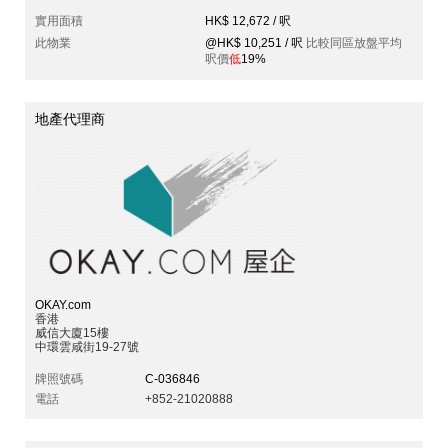
實用面積
HK$ 12,672 / 呎
此物業
@HK$ 10,251 / 呎
比較同區放盤平均
呎價
低
19%
地產代理商
OKAY.com
香港
威信大廈15樓
中環雲咸街19-27號
牌照號碼
C-036846
電話
+852-21020888