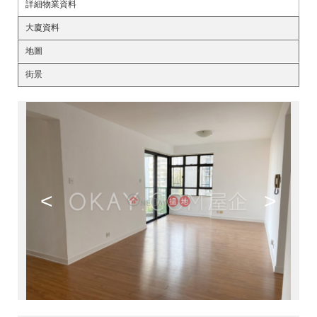
詳細物業資料
大廈資料
地圖
街景
<
>