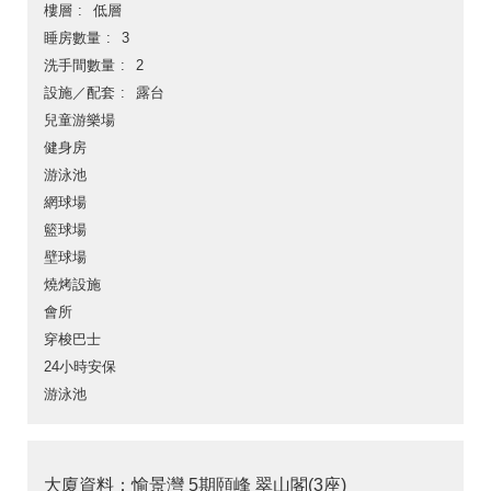
樓層
低層
睡房數量
3
洗手間數量
2
設施／配套
露台
兒童游樂場
健身房
游泳池
網球場
籃球場
壁球場
燒烤設施
會所
穿梭巴士
24小時安保
游泳池
大廈資料：愉景灣 5期頤峰 翠山閣(3座)