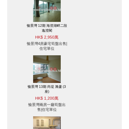
愉景灣 12期 海澄湖畔二段
逸澄閣
HK$ 2,950萬
愉景灣4房豪宅筍盤出售|
住宅單位
愉景灣 13期 尚堤 漪蘆 (3
座)
HK$ 1,200萬
愉景灣兩房一廳筍盤出
售|住宅單位