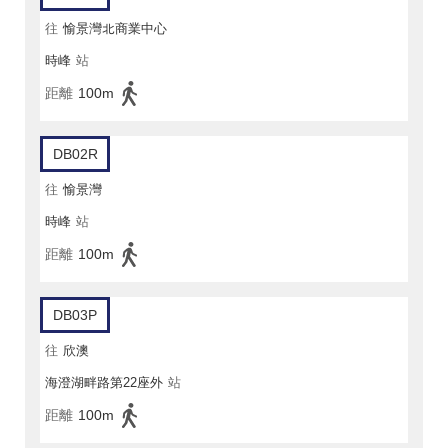
往
愉景灣北商業中心
時峰
站
距離
100m
DB02R
往
愉景灣
時峰
站
距離
100m
DB03P
往
欣澳
海澄湖畔路第22座外
站
距離
100m