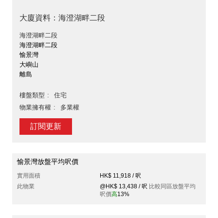
大廈資料：海澄湖畔二段
海澄湖畔二段
海澄湖畔二段
愉景灣
大嶼山
離島
樓盤類型
住宅
物業擁有權
多業權
訂閱更新
愉景灣放盤平均呎價
實用面積
HK$ 11,918 / 呎
此物業
@HK$ 13,438 / 呎
比較同區放盤平均
呎價
高
13%