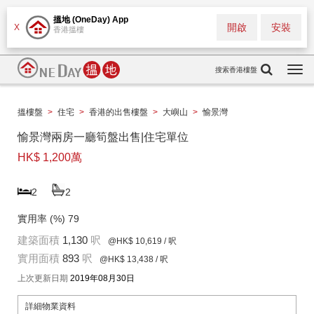
搵地 (OneDay) App
開啟
安裝
X
香港搵樓
搜索香港樓盤
Togg
navi
搵樓盤
>
住宅
>
香港的出售樓盤
>
大嶼山
>
愉景灣
愉景灣兩房一廳筍盤出售|住宅單位
HK$ 1,200萬
2
2
實用率 (%)
79
建築面積
1,130
呎
@HK$ 10,619
/ 呎
實用面積
893
呎
@HK$ 13,438
/ 呎
上次更新日期
2019年08月30日
詳細物業資料