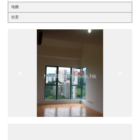
地圖
街景
<
>