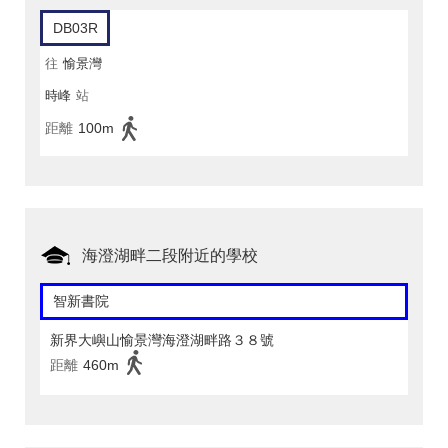
DB03R
往
愉景灣
時峰
站
距離
100m
海澄湖畔二段附近的學校
智新書院
新界大嶼山愉景灣海澄湖畔路３８號
距離
460m