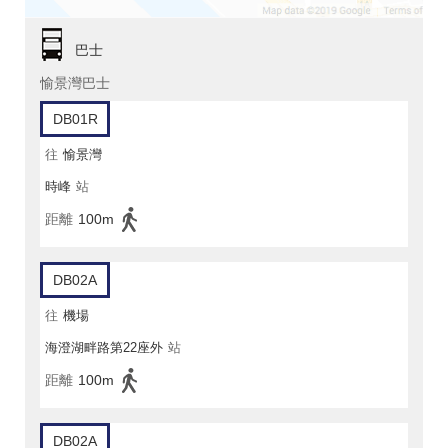
巴士
愉景灣巴士
DB01R
往
愉景灣
時峰
站
距離
100m
DB02A
往
機場
海澄湖畔路第22座外
站
距離
100m
DB02A