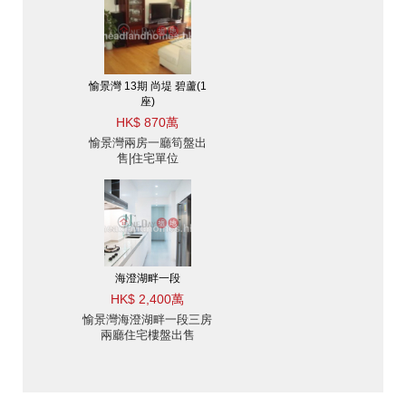
愉景灣 13期 尚堤 碧蘆(1
座)
HK$ 870萬
愉景灣兩房一廳筍盤出
售|住宅單位
海澄湖畔一段
HK$ 2,400萬
愉景灣海澄湖畔一段三房
兩廳住宅樓盤出售