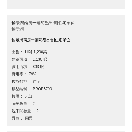
愉景灣兩房一廳筍盤出售|住宅單位
愉景灣
愉景灣兩房一廳筍盤出售|住宅單位
出售
HK$ 1,200萬
建築面積
1,130 呎
實用面積
893 呎
實用率
79%
樓盤類型
住宅
樓盤編號
PROP3790
樓層
未知
睡房數量
2
洗手間數量
2
景觀
園景