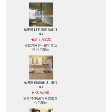
愉景灣 13期 尚堤 漪蘆 (3
座)
HK$ 1,200萬
愉景灣兩房一廳筍盤出
售|住宅單位
愉景灣 5期頤峰 濤山閣(9
座)
HK$ 840萬
愉景灣4房豪宅筍盤出售|
住宅單位