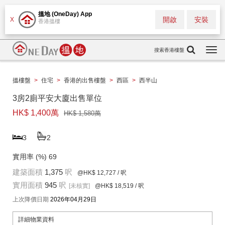
搵地 (OneDay) App
開啟
安裝
X
香港搵樓
搜索香港樓盤
Togg
navi
搵樓盤
>
住宅
>
香港的出售樓盤
>
西區
>
西半山
3房2廁平安大廈出售單位
HK$ 1,400萬
HK$ 1,580萬
3
2
實用率 (%)
69
建築面積
1,375
呎
@HK$ 12,727
/ 呎
實用面積
945
呎
[未核實]
@HK$ 18,519
/ 呎
上次降價日期
2026年04月29日
詳細物業資料