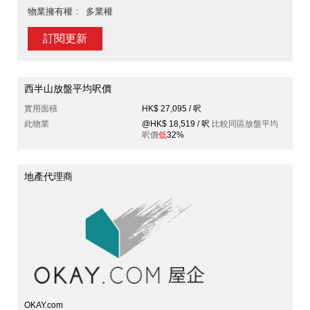
物業擁有權
多業權
訂閱更新
西半山放盤平均呎價
實用面積
HK$ 27,095 / 呎
此物業
@HK$ 18,519 / 呎
比較同區放盤平均
呎價
低
32%
地產代理商
OKAY.com