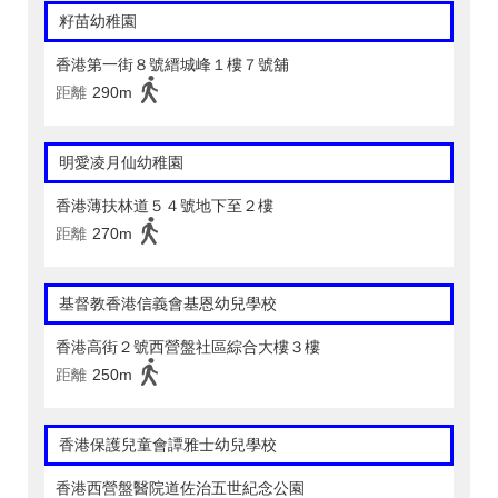
籽苗幼稚園
香港第一街８號縉城峰１樓７號舖
距離
290m
明愛凌月仙幼稚園
香港薄扶林道５４號地下至２樓
距離
270m
基督教香港信義會基恩幼兒學校
香港高街２號西營盤社區綜合大樓３樓
距離
250m
香港保護兒童會譚雅士幼兒學校
香港西營盤醫院道佐治五世紀念公園