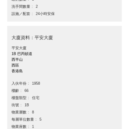
洗手間數量
2
設施／配套
24小時安保
大廈資料：平安大廈
平安大廈
1B 巴丙頓道
西半山
西區
香港島
入伙年份
1958
樓齡
66
樓盤類型
住宅
街號
1B
物業層數
8
每層單位數量
5
物業座數
1