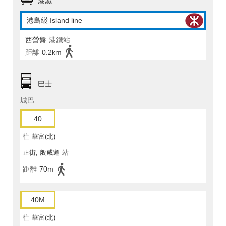
港鐵
港島綫 Island line
西營盤
港鐵站
距離
0.2km
巴士
城巴
40
往
華富(北)
正街, 般咸道
站
距離
70m
40M
往
華富(北)