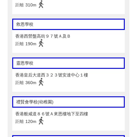
距離
310m
救恩學校
香港西營盤高街９７號Ａ及Ｂ
距離
190m
靈恩學校
香港皇后大道西３２３號安達中心１樓
距離
360m
禮賢會學校(幼稚園)
香港般咸道８６號Ａ來恩樓地下至四樓
距離
120m