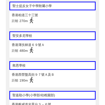
聖士提反女子中學附屬小學
香港柏道三十三號
距離
270m
聖安多尼學校
香港薄扶林道６９號Ａ
距離
480m
救恩學校
香港西營盤高街９７號Ａ及Ｂ
距離
190m
聖嘉勒小學(小學部/幼稚園部)
香港般咸道光景台３－６號