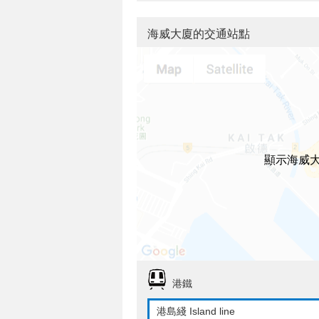
海威大廈的交通站點
顯示海威
港鐵
港島綫 Island line