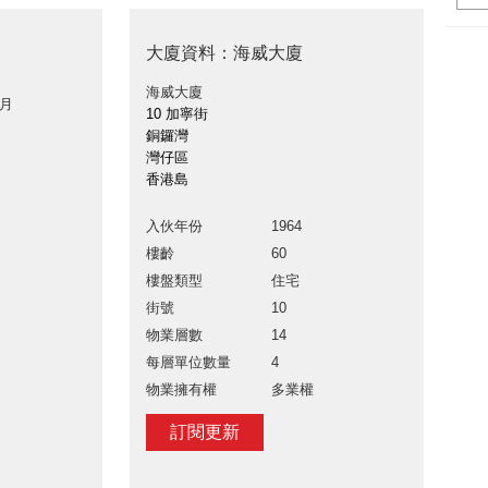
大廈資料：海威大廈
海威大廈
 月
10 加寧街
銅鑼灣
灣仔區
香港島
入伙年份
1964
樓齡
60
樓盤類型
住宅
街號
10
物業層數
14
每層單位數量
4
物業擁有權
多業權
訂閱更新