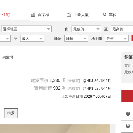
住宅
寫字樓
工業大廈
車位
選擇地區
由
最低價
至
最高價
至
最大
睡房
睡房
洗手間
任何
銅鑼
>
銅鑼灣
實用
此物
建築面積
1,330
呎
[未核實]
@HK$ 36
/ 呎 / 月
實用面積
932
呎
[未核實]
@HK$ 52
/ 呎 / 月
上次更新日期
2026年06月07日
街景