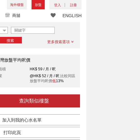
海外樓盤
放盤
登入
註冊
商舖
ENGLISH
搜索
更多搜索選項
灣放盤平均呎價
面積
HK$ 59 / 月 / 呎
業
@HK$ 52 / 月 / 呎
比較同區
放盤平均呎價
低
13%
查詢類似樓盤
加入到我的心水名單
打印此頁