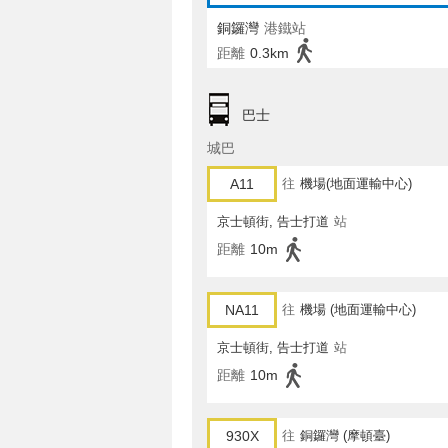
銅鑼灣
港鐵站
距離
0.3km
巴士
城巴
A11
往
機場(地面運輸中心)
京士頓街, 告士打道
站
距離
10m
NA11
往
機場 (地面運輸中心)
京士頓街, 告士打道
站
距離
10m
930X
往
銅鑼灣 (摩頓臺)