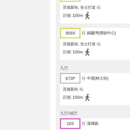
百德新街, 告士打道
站
距離
100m
969X
往
銅鑼灣(禮頓中心)
百德新街, 告士打道
站
距離
100m
九巴
673P
往
中環(林士街)
百德新街
站
距離
100m
九巴/城巴
103
往
蒲飛路