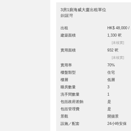
3房1廁海威大廈出租單位
銅鑼灣
出租
HK$ 48,000 /
建築面積
1,330 呎
[未核實]
實用面積
932 呎
[未核實]
實用率
70%
樓盤類型
住宅
樓層
低層
睡房數量
3
洗手間數量
1
包括政府差餉
是
包括管理費
是
景觀
開揚景
設施／配套
24小時安保