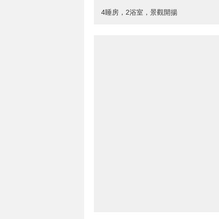
4睡房，2浴室，景觀開揚