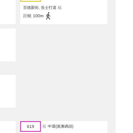
百德新街, 告士打道
站
距離
100m
619
往
中環(港澳碼頭)