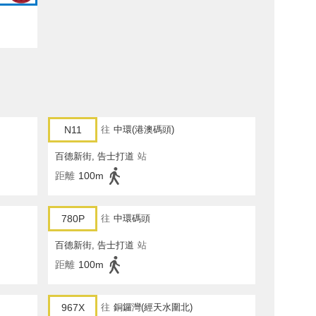
N11
往
中環(港澳碼頭)
百德新街, 告士打道
站
距離
100m
780P
往
中環碼頭
百德新街, 告士打道
站
距離
100m
967X
往
銅鑼灣(經天水圍北)