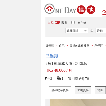
出租
出售
業主盤
建築面績
由
最細
搵樓盤
>
住宅
>
香港的出租樓盤
>
灣仔區
已過期
3房1廁海威大廈出租單位
HK$ 48,000 / 月
3
1
實用率 (%)
70
詳細物業資料
大廈資料
地圖