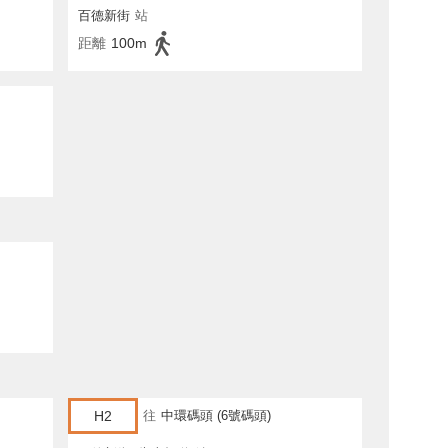
百德新街
站
距離
100m
H2
往
中環碼頭 (6號碼頭)