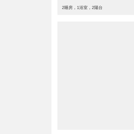
2睡房，1浴室，2陽台