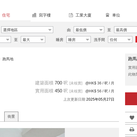
住宅
寫字樓
工業大廈
車位
選擇地區
由
最低價
至
最高價
至
最大
睡房
睡房
洗手間
任何
跑馬
>
跑馬地
實用
此物
建築面積
700
呎
[未核實]
@HK$ 36
/ 呎 / 月
實用面積
450
呎
[未核實]
@HK$ 56
/ 呎 / 月
上次更新日期
2025年05月27日
街景