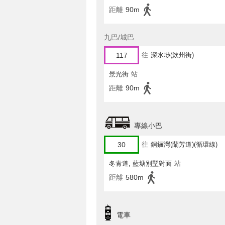
距離
90m
九巴/城巴
117
往
深水埗(欽州街)
景光街
站
距離
90m
專線小巴
30
往
銅鑼灣(蘭芳道)(循環線)
冬青道, 藍塘別墅對面
站
距離
580m
電車