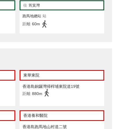
往
筲箕灣
跑馬地總站
站
距離
60m
東華東院
香港島銅鑼灣掃桿埔東院道19號
距離
880m
香港養和醫院
香港島跑馬地山村道二號