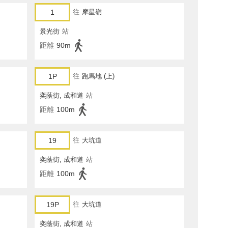
1
往
摩星嶺
景光街
站
距離
90m
1P
往
跑馬地 (上)
奕蔭街, 成和道
站
距離
100m
19
往
大坑道
奕蔭街, 成和道
站
距離
100m
19P
往
大坑道
奕蔭街, 成和道
站