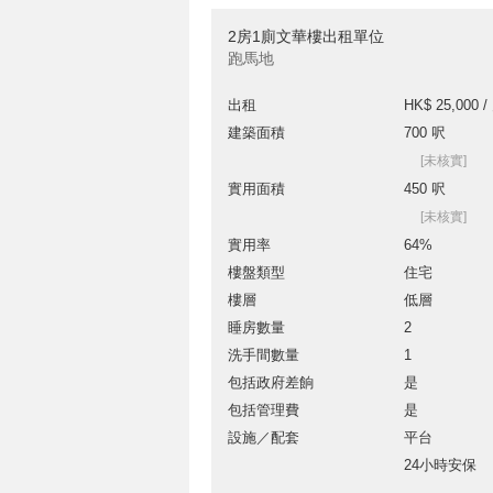
2房1廁文華樓出租單位
跑馬地
出租
HK$ 25,000 /
建築面積
700 呎
[未核實]
實用面積
450 呎
[未核實]
實用率
64%
樓盤類型
住宅
樓層
低層
睡房數量
2
洗手間數量
1
包括政府差餉
是
包括管理費
是
設施／配套
平台
24小時安保