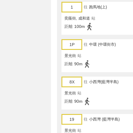
1
往
跑馬地(上)
奕蔭街, 成和道
站
距離
100m
1P
往
中環 (中環街市)
景光街
站
距離
90m
8X
往
小西灣(藍灣半島)
景光街
站
距離
90m
19
往
小西灣 (藍灣半島)
景光街
站