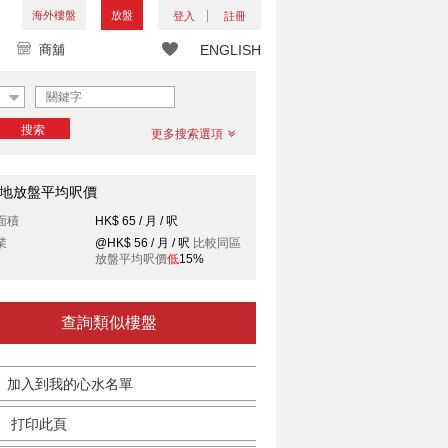
海外樓盤
放盤
登入
註冊
商舖
ENGLISH
搜索
更多搜索選項
地放盤平均呎價
面積
HK$ 65 / 月 / 呎
業
@HK$ 56 / 月 / 呎
比較同區
放盤平均呎價
低
15%
查詢類似樓盤
加入到我的心水名單
打印此頁