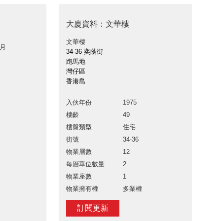
大廈資料：文華樓
文華樓
 月
34-36 奕蔭街
跑馬地
灣仔區
香港島
入伙年份
1975
樓齡
49
樓盤類型
住宅
街號
34-36
物業層數
12
每層單位數量
2
物業座數
1
物業擁有權
多業權
訂閱更新