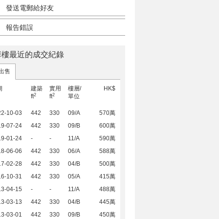
發送電郵給好友
報告錯誤
華樓最近的成交紀錄
出售
期
建築
實用
樓層/
HK$
2
2
ft
ft
單位
22-10-03
442
330
09/A
570萬
19-07-24
442
330
09/B
600萬
19-01-24
-
-
11/A
590萬
18-06-06
442
330
06/A
588萬
17-02-28
442
330
04/B
500萬
16-10-31
442
330
05/A
415萬
13-04-15
-
-
11/A
488萬
13-03-13
442
330
04/B
445萬
13-03-01
442
330
09/B
450萬