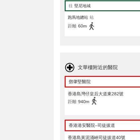
往
堅尼地城
跑馬地總站
站
距離
60m
文華樓附近的醫院
鄧肇堅醫院
香港島灣仔皇后大道東282號
距離
940m
香港港安醫院–司徒拔道
香港島黃泥涌峽司徒拔道40號