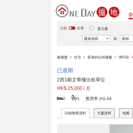
出租
出售
業主盤
建築面績
由
最細
搵樓盤
>
住宅
>
香港的出租樓盤
>
灣仔區
已過期
2房1廁文華樓出租單位
HK$ 25,000 / 月
2
1
實用率 (%)
64
詳細物業資料
大廈資料
地圖