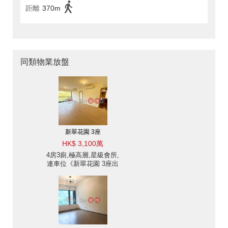
距離
370m
同類物業放盤
新翠花園 3座
HK$ 3,100萬
4房3廁,極高層,星級會所,
連車位《新翠花園 3座出
售單位》