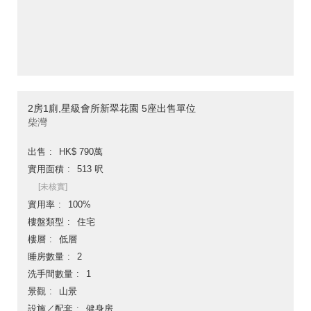
2房1廁,星級會所新翠花園 5座出售單位
柴灣
出售
HK$ 790萬
實用面積
513 呎
[未核實]
實用率
100%
樓盤類型
住宅
樓層
低層
睡房數量
2
洗手間數量
1
景觀
山景
設施／配套
健身房