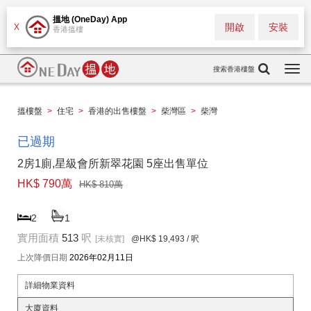
搵地 (OneDay) App
開啟
安裝
X
香港搵樓
搜索香港樓盤
Togg
navi
搵樓盤
>
住宅
>
香港的出售樓盤
>
柴灣區
>
柴灣
已過期
2房1廁,星級會所新翠花園 5座出售單位
HK$ 790萬
HK$ 810萬
2
1
實用面積
513
呎
[未核實]
@HK$ 19,493
/ 呎
上次降價日期
2026年02月11日
詳細物業資料
大廈資料