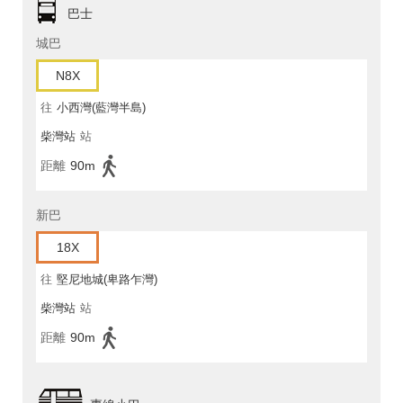
巴士
城巴
N8X
往
小西灣(藍灣半島)
柴灣站
站
距離
90m
新巴
18X
往
堅尼地城(卑路乍灣)
柴灣站
站
距離
90m