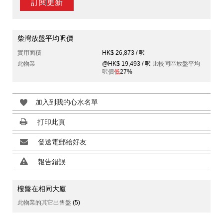
訂閱更新
柴灣放盤平均呎價
實用面積
HK$ 26,873 / 呎
此物業
@HK$ 19,493 / 呎
比較同區放盤平均
呎價
低
27%
加入到我的心水名單
打印此頁
發送電郵給好友
報告錯誤
樓盤在相同大廈
此物業的其它出售盤
(5)