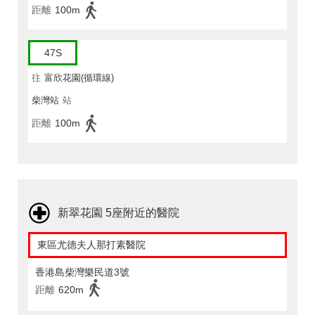
距離
100m
47S
往
富欣花園(循環線)
柴灣站
站
距離
100m
新翠花園 5座附近的醫院
東區尤德夫人那打素醫院
香港島柴灣樂民道3號
距離
620m