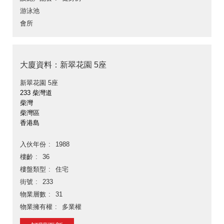
游泳池
會所
大廈資料：新翠花園 5座
新翠花園 5座
233 柴灣道
柴灣
柴灣區
香港島
入伙年份
1988
樓齡
36
樓盤類型
住宅
街號
233
物業層數
31
物業擁有權
多業權