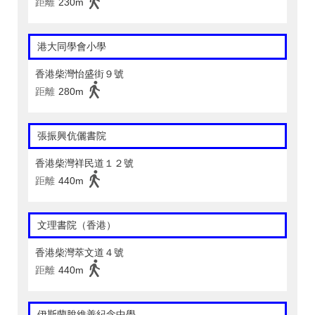
距離
230m
港大同學會小學
香港柴灣怡盛街９號
距離
280m
張振興伉儷書院
香港柴灣祥民道１２號
距離
440m
文理書院（香港）
香港柴灣萃文道４號
距離
440m
伊斯蘭脫維善紀念中學