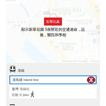
點擊此處
顯示新翠花園 5座附近的交通連線，設
施，醫院和學校
港鐵
港島綫 Island line
柴灣
港鐵站
距離
0.1km