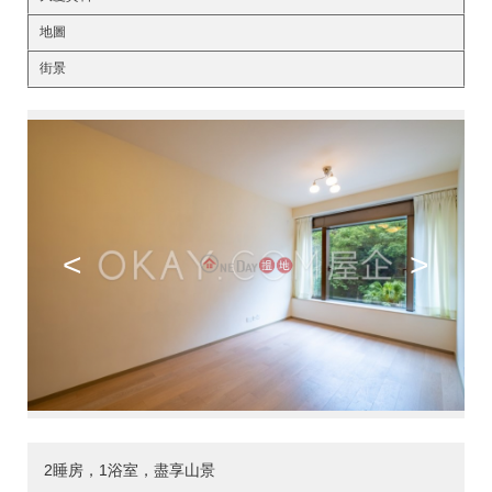
地圖
街景
<
>
2睡房，1浴室，盡享山景