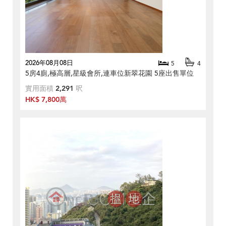
2026年08月08日
5
4
5房4廁,極高層,星級會所,連車位新翠花園 5座出售單位
實用面積
2,291
呎
HK$ 7,800萬