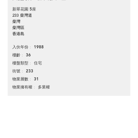
新翠花園 5座
233 柴灣道
柴灣
柴灣區
香港島
1988
入伙年份
36
樓齡
住宅
樓盤類型
233
街號
31
物業層數
多業權
物業擁有權