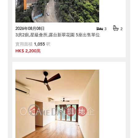
2026年08月08日
3
2
3房2廁,星級會所,露台新翠花園 5座出售單位
實用面積
1,055
呎
HK$ 2,200萬