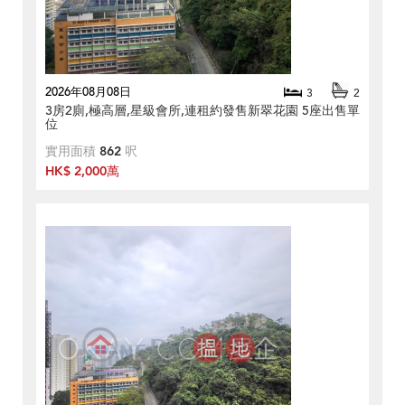
2026年08月08日
3
2
3房2廁,極高層,星級會所,連租約發售新翠花園 5座出售單
位
實用面積
862
呎
HK$ 2,000萬