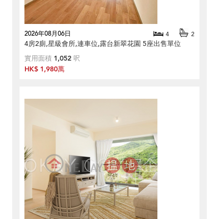
2026年08月06日
4
2
4房2廁,星級會所,連車位,露台新翠花園 5座出售單位
實用面積
1,052
呎
HK$ 1,980萬