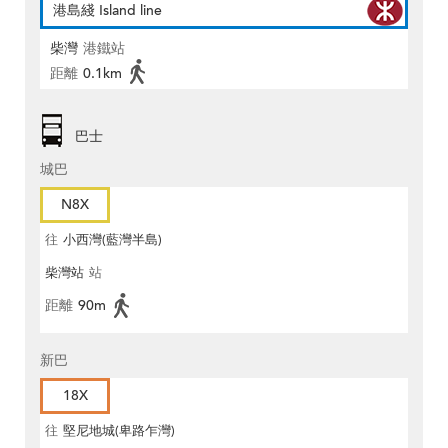
港島綫 Island line
柴灣
港鐵站
距離
0.1km
巴士
城巴
N8X
往
小西灣(藍灣半島)
柴灣站
站
距離
90m
新巴
18X
往
堅尼地城(卑路乍灣)