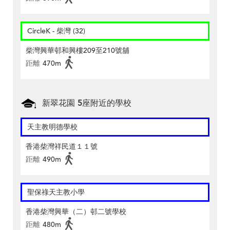
CircleK - 柴灣 (32)
柴灣興華邨和興樓209至210號舖
距離
470m
新翠花園 5座附近的學校
天主教明德學校
香港柴灣祥民道１１號
距離
490m
聖保祿天主教小學
香港柴灣興華（二）邨二號學校
距離
480m