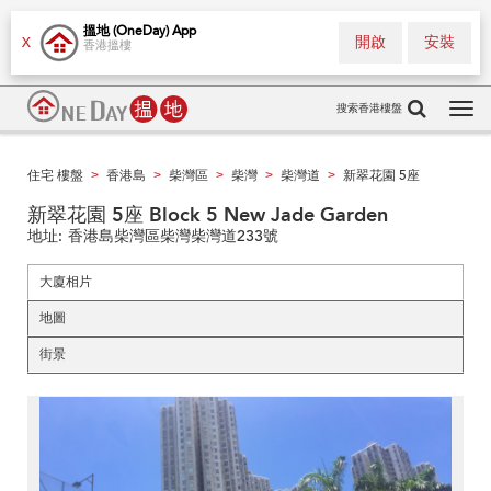
搵地 (OneDay) App
開啟
安裝
X
香港搵樓
搜索香港樓盤
Tog
navi
住宅 樓盤
香港島
柴灣區
柴灣
柴灣道
新翠花園 5座
>
>
>
>
>
新翠花園 5座 Block 5 New Jade Garden
地址:
香港島柴灣區柴灣柴灣道233號
大廈相片
地圖
街景