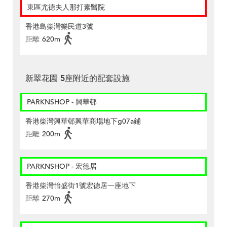
東區尤德夫人那打素醫院
香港島柴灣樂民道3號
距離
620m
新翠花園 5座附近的配套設施
PARKNSHOP - 興華邨
香港柴灣興華邨興華商場地下g07a鋪
距離
200m
PARKNSHOP - 宏德居
香港柴灣怡盛街1號宏德居一座地下
距離
270m