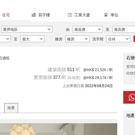
住宅
寫字樓
工業大廈
車位
選擇地區
由
最低價
至
最高價
至
最大
睡房
睡房
洗手間
任何
石塘
石塘咀
實用
建築面積
511
呎
@HK$ 21,526
/ 呎
此物
實用面積
377
呎
[未核實]
@HK$ 29,178
/ 呎
上次降價日期
2022年08月24日
街景
地產