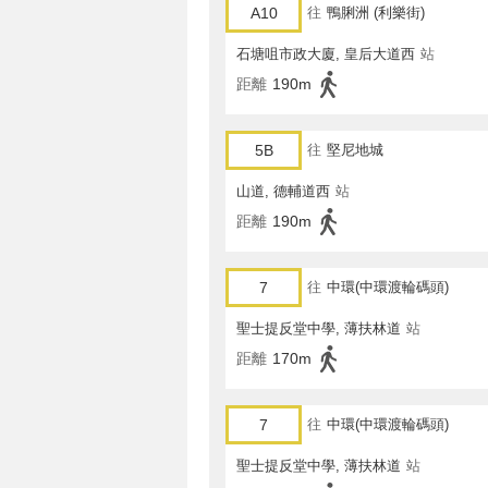
A10
往
鴨脷洲 (利樂街)
石塘咀市政大廈, 皇后大道西
站
距離
190m
5B
往
堅尼地城
山道, 德輔道西
站
距離
190m
7
往
中環(中環渡輪碼頭)
聖士提反堂中學, 薄扶林道
站
距離
170m
7
往
中環(中環渡輪碼頭)
聖士提反堂中學, 薄扶林道
站