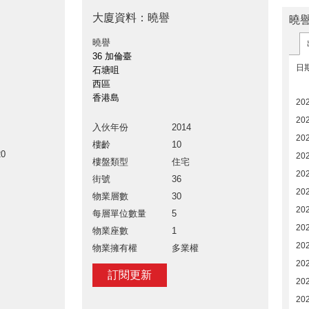
》
大廈資料：曉譽
曉
曉譽
36 加倫臺
日
石塘咀
西區
香港島
202
202
入伙年份
2014
20
樓齡
10
20
20
樓盤類型
住宅
20
街號
36
20
物業層數
30
20
每層單位數量
5
20
物業座數
1
202
物業擁有權
多業權
202
訂閱更新
202
20