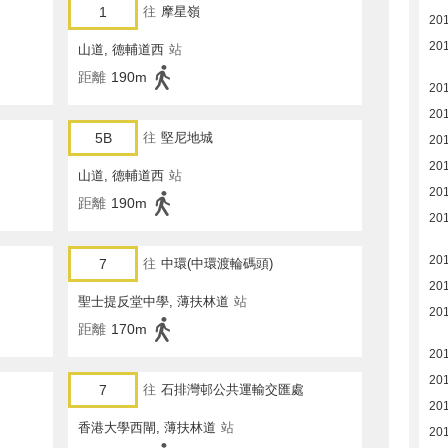
1
往
摩星嶺
20
20
山道, 德輔道西
站
距離
190m
20
20
5B
往
堅尼地城
20
20
山道, 德輔道西
站
20
距離
190m
20
20
7
往
中環(中環渡輪碼頭)
20
聖士提反堂中學, 薄扶林道
站
20
距離
170m
20
20
7
往
石排灣邨公共運輸交匯處
20
香港大學西閘, 薄扶林道
站
20