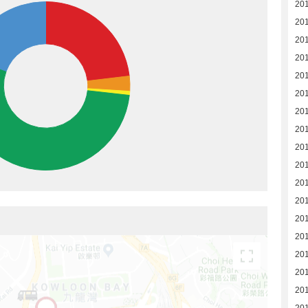
20
20
20
20
20
20
20
20
20
20
20
201
20
20
20
20
201
20