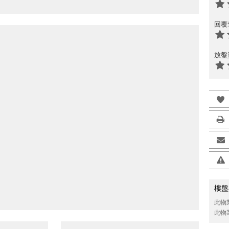
回覆
放盤
樓盤
此物
此物