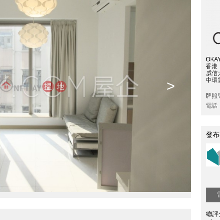
OKAY
香港
威信
中環雲
>
牌照
電話
發布
總評