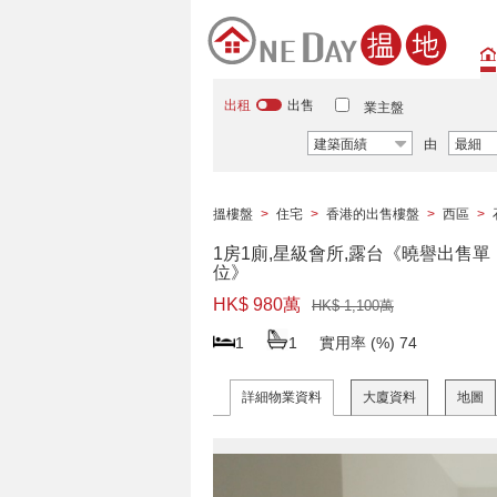
出租
出售
業主盤
建築面績
由
最細
搵樓盤
>
住宅
>
香港的出售樓盤
>
西區
>
1房1廁,星級會所,露台《曉譽出售單
位》
HK$ 980萬
HK$ 1,100萬
1
1
實用率 (%)
74
詳細物業資料
大廈資料
地圖