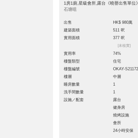
1房1廁,星級會所,露台《曉譽出售單位
石塘咀
出售
HK$ 980萬
建築面積
511 呎
實用面積
377 呎
[未核實]
實用率
74%
樓盤類型
住宅
樓盤編號
OKAY-S2117
樓層
中層
睡房數量
1
洗手間數量
1
設施／配套
露台
健身房
燒烤設施
會所
24小時安保