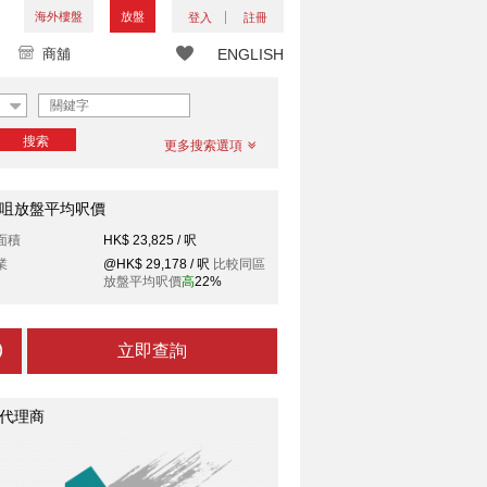
海外樓盤
放盤
登入
註冊
商舖
ENGLISH
搜索
更多搜索選項
咀放盤平均呎價
面積
HK$ 23,825 / 呎
業
@HK$ 29,178 / 呎
比較同區
放盤平均呎價
高
22%
立即查詢
代理商