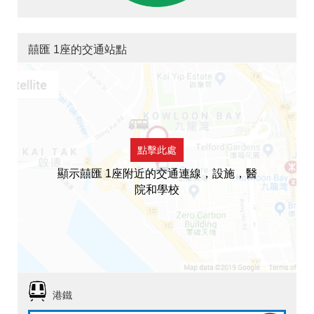
囍匯 1座的交通站點
點擊此處
顯示囍匯 1座附近的交通連線，設施，醫
院和學校
港鐵