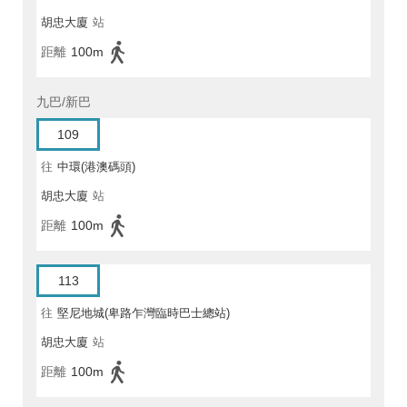
胡忠大廈
站
距離
100m
九巴/新巴
109
往
中環(港澳碼頭)
胡忠大廈
站
距離
100m
113
往
堅尼地城(卑路乍灣臨時巴士總站)
胡忠大廈
站
距離
100m