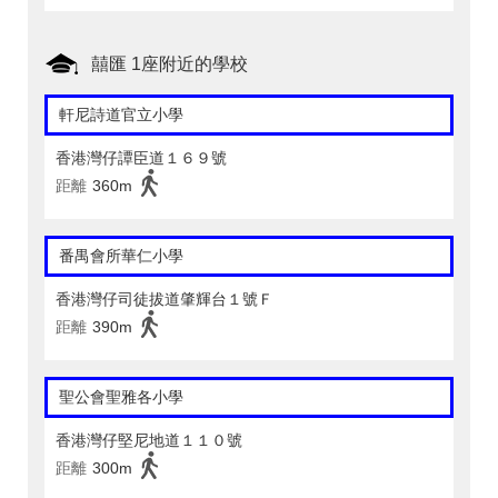
囍匯 1座附近的學校
軒尼詩道官立小學
香港灣仔譚臣道１６９號
距離
360m
番禺會所華仁小學
香港灣仔司徒拔道肇輝台１號Ｆ
距離
390m
聖公會聖雅各小學
香港灣仔堅尼地道１１０號
距離
300m