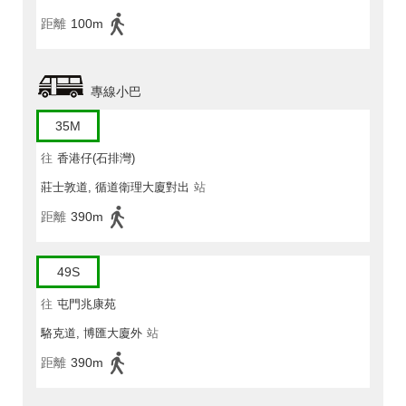
距離
100m
專線小巴
35M
往
香港仔(石排灣)
莊士敦道, 循道衛理大廈對出
站
距離
390m
49S
往
屯門兆康苑
駱克道, 博匯大廈外
站
距離
390m