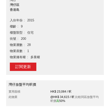
灣仔區
香港島
入伙年份
2015
樓齡
9
樓盤類型
住宅
街號
200
物業層數
28
物業座數
1
物業擁有權
多業權
訂閱更新
灣仔放盤平均呎價
實用面積
HK$ 23,084 / 呎
此物業
@HK$ 34,615 / 呎
比較同區放盤平均
呎價
高
50%