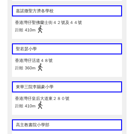
嘉諾撒聖方濟各學校
香港灣仔聖佛蘭士街４２號及４４號
距離
410m
聖若瑟小學
香港灣仔活道４８號
距離
360m
東華三院李賜豪小學
香港灣仔皇后大道東２８０號
距離
410m
高主教書院小學部