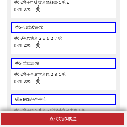
香港灣仔司徒拔道肇輝臺１號Ｅ
距離
370m
香港鄧鏡波書院
香港堅尼地道２５＆２７號
距離
230m
香港華仁書院
香港灣仔皇后大道東２８１號
距離
330m
驛前國際語學中心
香港灣仔柯布連道５號耀基商業大廈１樓
距離
220m
查詢類似樓盤