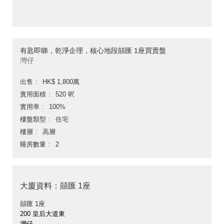
有匙即睇，乾淨企理，核心地段囍匯 1座買賣盤
灣仔
出售
HK$ 1,800萬
實用面積
520 呎
實用率
100%
樓盤類型
住宅
樓層
高層
睡房數量
2
大廈資料：囍匯 1座
囍匯 1座
200 皇后大道東
灣仔