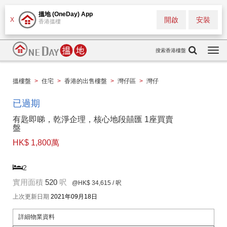
搵地 (OneDay) App
開啟
安裝
X
香港搵樓
搜索香港樓盤
Togg
navi
搵樓盤
>
住宅
>
香港的出售樓盤
>
灣仔區
>
灣仔
已過期
有匙即睇，乾淨企理，核心地段囍匯 1座買賣
盤
HK$ 1,800萬
2
實用面積
520
呎
@HK$ 34,615
/ 呎
上次更新日期
2021年09月18日
詳細物業資料