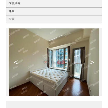
大廈資料
地圖
街景
<
>