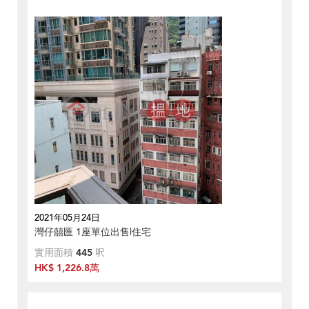
2021年05月24日
灣仔囍匯 1座單位出售|住宅
實用面積
445
呎
HK$ 1,226.8萬