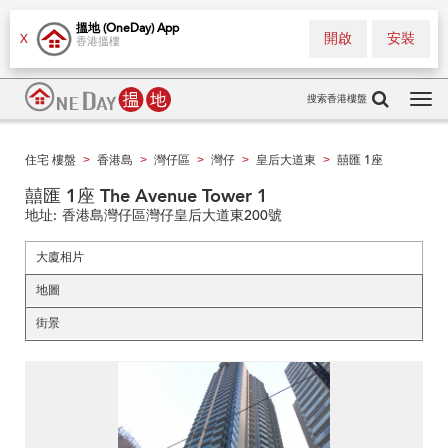
搵地 (OneDay) App
開啟
安裝
X
香港搵樓
搜索香港樓盤
Tog
navi
住宅 樓盤
香港島
灣仔區
灣仔
皇后大道東
囍匯 1座
>
>
>
>
>
囍匯 1座 The Avenue Tower 1
地址:
香港島灣仔區灣仔皇后大道東200號
大廈相片
地圖
街景