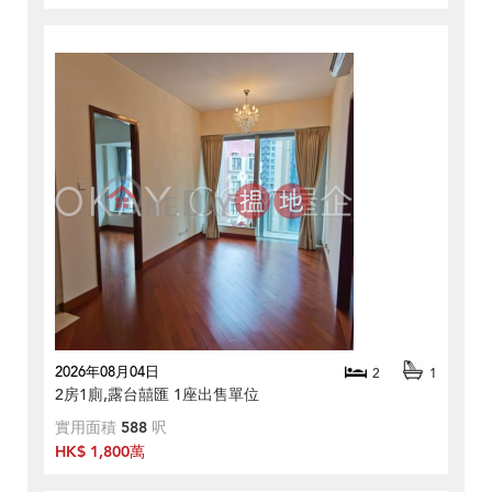
2026年08月04日
2
1
2房1廁,露台囍匯 1座出售單位
實用面積
588
呎
HK$ 1,800萬