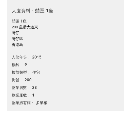
大廈資料：囍匯 1座
囍匯 1座
200 皇后大道東
灣仔
灣仔區
香港島
2015
入伙年份
9
樓齡
住宅
樓盤類型
200
街號
28
物業層數
1
物業座數
多業權
物業擁有權