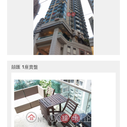
囍匯 1座賣盤