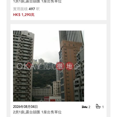
1房1廁,露台囍匯 1座出售單位
實用面積
497
呎
HK$ 1,290萬
2026年08月04日
2
1
2房1廁,露台囍匯 1座出售單位