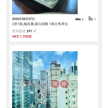
2026年08月07日
2
1
2房1廁,極高層,露台囍匯 1座出售單位
實用面積
591
呎
HK$ 1,700萬