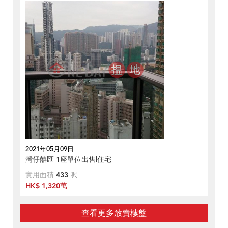
2021年05月09日
灣仔囍匯 1座單位出售|住宅
實用面積
433
呎
HK$ 1,320萬
查看更多放賣樓盤