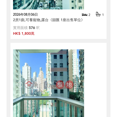
2026年08月06日
2
1
2房1廁,可養寵物,露台《囍匯 1座出售單位》
實用面積
576
呎
HK$ 1,800萬