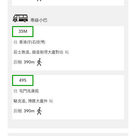
專線小巴
35M
往
香港仔(石排灣)
莊士敦道, 循道衛理大廈對出
站
距離
390m
49S
往
屯門兆康苑
駱克道, 博匯大廈外
站
距離
390m