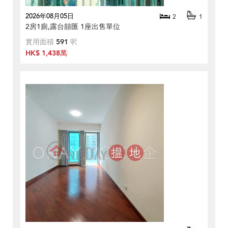
2026年08月05日
2
1
2房1廁,露台囍匯 1座出售單位
實用面積
591
呎
HK$ 1,438萬