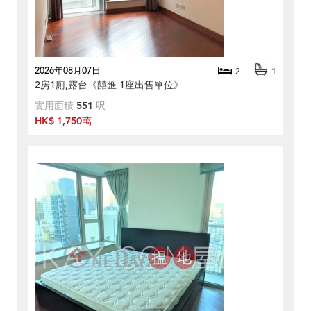
2026年08月07日
2
1
2房1廁,露台《囍匯 1座出售單位》
實用面積
551
呎
HK$ 1,750萬