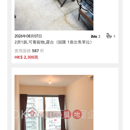
2026年08月07日
2
1
2房1廁,可養寵物,露台《囍匯 1座出售單位》
實用面積
587
呎
HK$ 2,300萬