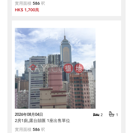
實用面積
586
呎
HK$ 1,700萬
2026年08月04日
2
1
2房1廁,露台囍匯 1座出售單位
實用面積
586
呎