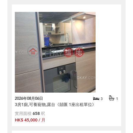
2026年08月06日
3
1
3房1廁,可養寵物,露台《囍匯 1座出租單位》
實用面積
658
呎
HK$ 45,000 / 月