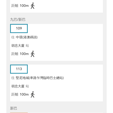
距離
100m
九巴/新巴
109
往
中環(港澳碼頭)
胡忠大廈
站
距離
100m
113
往
堅尼地城(卑路乍灣臨時巴士總站)
胡忠大廈
站
距離
100m
新巴