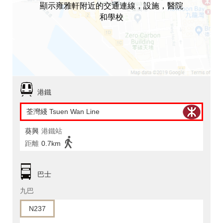
顯示雍雅軒附近的交通連線，設施，醫院
和學校
港鐵
荃灣綫 Tsuen Wan Line
葵興
港鐵站
距離
0.7km
巴士
九巴
N237