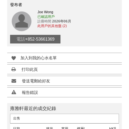
發布者
Joe Wong
已確認用戶
註冊時間
2026年06月
此用戶的其他盤 (2)
電話
+852-53661369
加入到我的心水名單
打印此頁
發送電郵給好友
報告錯誤
雍雅軒最近的成交紀錄
出售
日期
建築
實用
樓層/
HK$