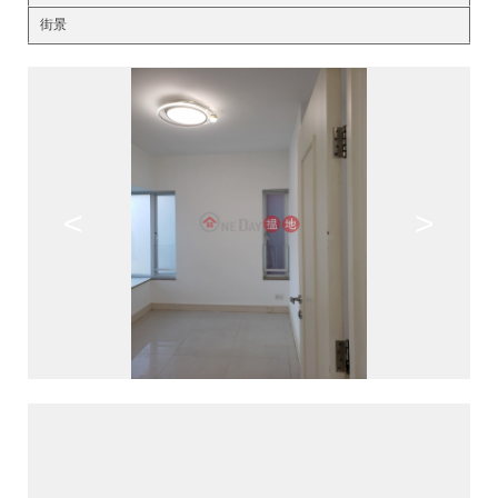
街景
<
>