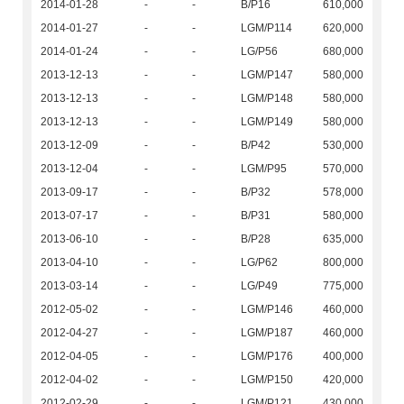
2014-01-28
-
-
B/P16
610,000
2014-01-27
-
-
LGM/P114
620,000
2014-01-24
-
-
LG/P56
680,000
2013-12-13
-
-
LGM/P147
580,000
2013-12-13
-
-
LGM/P148
580,000
2013-12-13
-
-
LGM/P149
580,000
2013-12-09
-
-
B/P42
530,000
2013-12-04
-
-
LGM/P95
570,000
2013-09-17
-
-
B/P32
578,000
2013-07-17
-
-
B/P31
580,000
2013-06-10
-
-
B/P28
635,000
2013-04-10
-
-
LG/P62
800,000
2013-03-14
-
-
LG/P49
775,000
2012-05-02
-
-
LGM/P146
460,000
2012-04-27
-
-
LGM/P187
460,000
2012-04-05
-
-
LGM/P176
400,000
2012-04-02
-
-
LGM/P150
420,000
2012-02-29
-
-
LGM/P121
430,000