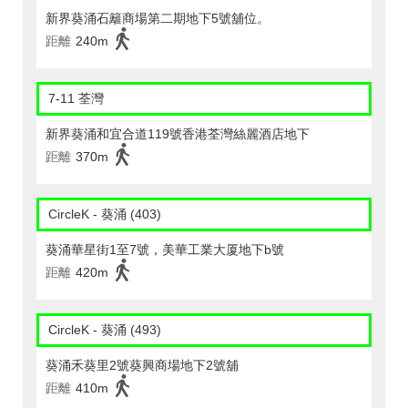
新界葵涌石籬商場第二期地下5號舖位。
距離
240m
7-11 荃灣
新界葵涌和宜合道119號香港荃灣絲麗酒店地下
距離
370m
CircleK - 葵涌 (403)
葵涌華星街1至7號，美華工業大厦地下b號
距離
420m
CircleK - 葵涌 (493)
葵涌禾葵里2號葵興商場地下2號舖
距離
410m