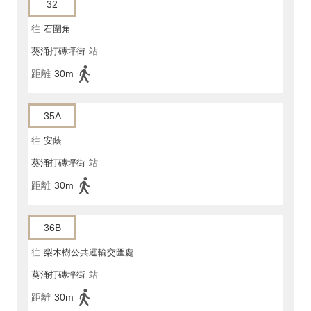
32
往
石圍角
葵涌打磚坪街
站
距離
30m
35A
往
安蔭
葵涌打磚坪街
站
距離
30m
36B
往
梨木樹公共運輸交匯處
葵涌打磚坪街
站
距離
30m