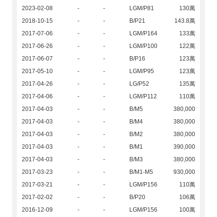
2023-02-08
-
-
LGM/P81
130萬
2018-10-15
-
-
B/P21
143.8萬
2017-07-06
-
-
LGM/P164
133萬
2017-06-26
-
-
LGM/P100
122萬
2017-06-07
-
-
B/P16
123萬
2017-05-10
-
-
LGM/P95
123萬
2017-04-26
-
-
LG/P52
135萬
2017-04-06
-
-
LGM/P112
110萬
2017-04-03
-
-
B/M5
380,000
2017-04-03
-
-
B/M4
380,000
2017-04-03
-
-
B/M2
380,000
2017-04-03
-
-
B/M1
390,000
2017-04-03
-
-
B/M3
380,000
2017-03-23
-
-
B/M1-M5
930,000
2017-03-21
-
-
LGM/P156
110萬
2017-02-02
-
-
B/P20
106萬
2016-12-09
-
-
LGM/P156
100萬