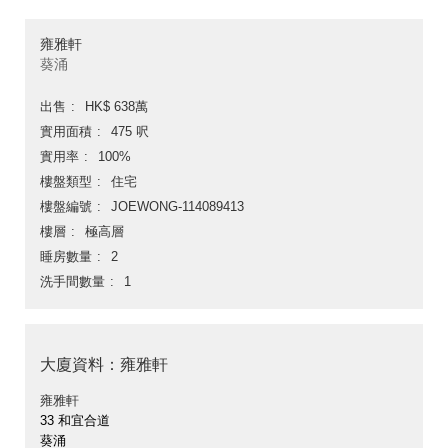
雍雅軒
葵涌
出售
HK$ 638萬
實用面積
475 呎
實用率
100%
樓盤類型
住宅
樓盤編號
JOEWONG-114089413
樓層
極高層
睡房數量
2
洗手間數量
1
大廈資料：雍雅軒
雍雅軒
33 和宜合道
葵涌