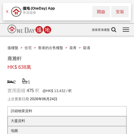
搵地 (OneDay) App
開啟
安裝
X
香港搵樓
搜索香港樓盤
Togg
navi
搵樓盤
>
住宅
>
香港的出售樓盤
>
葵青
>
葵涌
雍雅軒
HK$ 638萬
2
1
實用面積
475
呎
@HK$ 13,432
/ 呎
上次更新日期
2026年06月24日
詳細物業資料
大廈資料
地圖