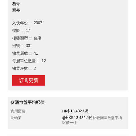
葵青
新界
入伙年份
2007
樓齡
17
樓盤類型
住宅
街號
33
物業層數
41
每層單位數量
12
物業座數
2
訂閱更新
葵涌放盤平均呎價
實用面積
HK$ 13,432 / 呎
此物業
@HK$ 13,432 / 呎
比較同區放盤平均
呎價一樣