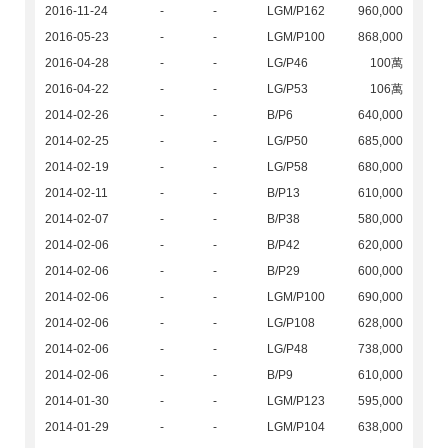
2016-11-24
-
-
LGM/P162
960,000
2016-05-23
-
-
LGM/P100
868,000
2016-04-28
-
-
LG/P46
100萬
2016-04-22
-
-
LG/P53
106萬
2014-02-26
-
-
B/P6
640,000
2014-02-25
-
-
LG/P50
685,000
2014-02-19
-
-
LG/P58
680,000
2014-02-11
-
-
B/P13
610,000
2014-02-07
-
-
B/P38
580,000
2014-02-06
-
-
B/P42
620,000
2014-02-06
-
-
B/P29
600,000
2014-02-06
-
-
LGM/P100
690,000
2014-02-06
-
-
LG/P108
628,000
2014-02-06
-
-
LG/P48
738,000
2014-02-06
-
-
B/P9
610,000
2014-01-30
-
-
LGM/P123
595,000
2014-01-29
-
-
LGM/P104
638,000