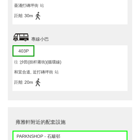
葵涌打磚坪街
站
距離
30m
專線小巴
403P
往
沙田(担杆莆街)(循環線)
和宜合道, 近打磚坪街
站
距離
20m
雍雅軒附近的配套設施
PARKNSHOP - 石籬邨