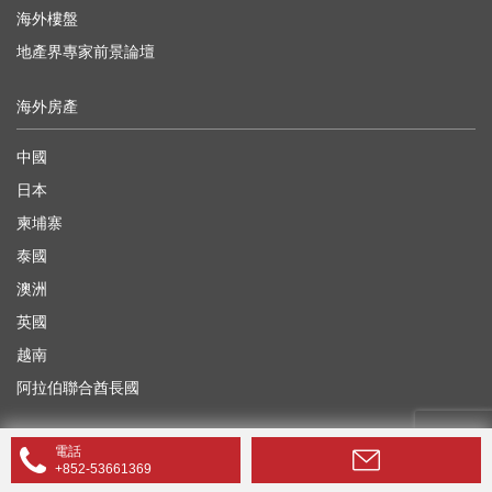
海外樓盤
地產界專家前景論壇
海外房產
中國
日本
柬埔寨
泰國
澳洲
英國
越南
阿拉伯聯合酋長國
你在找什麼？
電話
+852-53661369