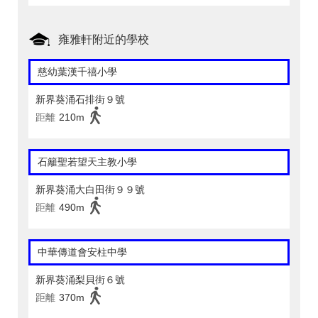
雍雅軒附近的學校
慈幼葉漢千禧小學
新界葵涌石排街９號
距離
210m
石籬聖若望天主教小學
新界葵涌大白田街９９號
距離
490m
中華傳道會安柱中學
新界葵涌梨貝街６號
距離
370m