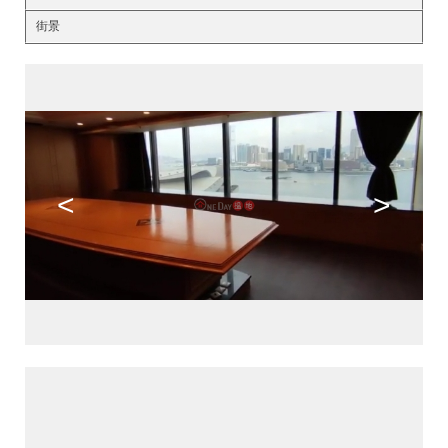
街景
<
>