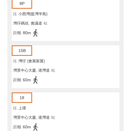
8P
往
小西灣(藍灣半島)
灣仔碼頭, 會議道
站
距離
80m
15B
往
灣仔 (會展新翼)
灣景中心大廈, 港灣道
站
距離
60m
18
往
上環
灣景中心大廈, 港灣道
站
距離
60m