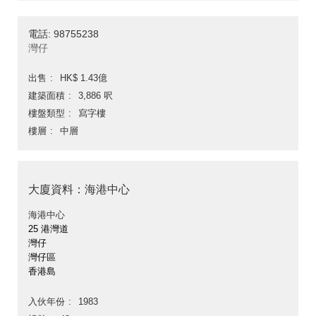
電話: 98755238
灣仔
出售
HK$ 1.43億
建築面積
3,886 呎
樓盤類型
寫字樓
樓層
中層
大廈資料：海港中心
海港中心
25 港灣道
灣仔
灣仔區
香港島
入伙年份
1983