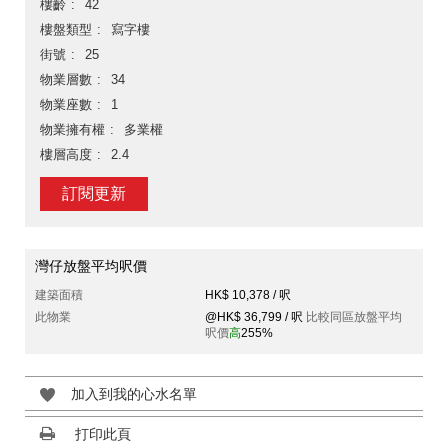
樓齡
42
樓盤類型
寫字樓
街號
25
物業層數
34
物業座數
1
物業擁有權
多業權
樓層高度
2.4
訂閱更新
灣仔放盤平均呎價
建築面積
HK$ 10,378 / 呎
此物業
@HK$ 36,799 / 呎
比較同區放盤平均
呎價
高
255%
加入到我的心水名單
打印此頁