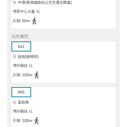
往
中環(香港鐵路站公共交通交匯處)
灣景中心大廈
站
距離
60m
九巴/新巴
641
往
啟德(啟晴邨)
灣仔碼頭
站
距離
100m
905
往
荔枝角
灣仔碼頭
站
距離
100m