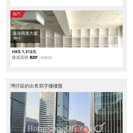
嘉洛商業大廈
灣仔
HK$ 1,312萬
建築面積
820'
[未驗證]
灣仔區的出售寫字樓樓盤