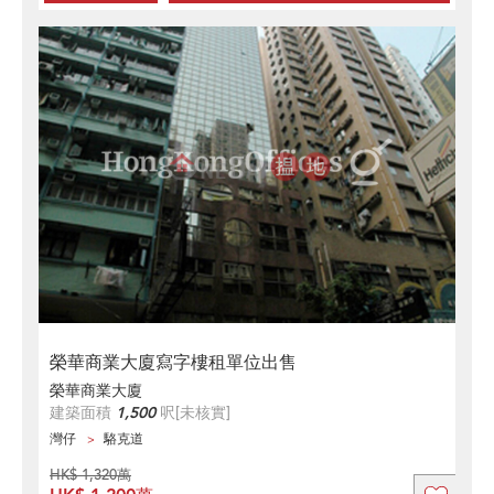
榮華商業大廈寫字樓租單位出售
榮華商業大廈
建築面積
1,500
呎
[未核實]
灣仔
駱克道
HK$ 1,320萬