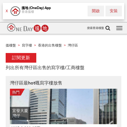
搵地 (OneDay) App
開啟
安裝
X
香港搵樓
搜索香港樓盤
Tog
navi
搵樓盤
寫字樓
香港的出售樓盤
灣仔區
>
>
>
訂閱更新
列出所有灣仔區出售的寫字樓/工商樓盤
灣仔區最hot嘅寫字樓放售
宜發大廈
灣仔