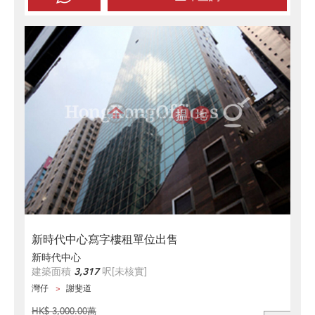
新時代中心寫字樓租單位出售
新時代中心
建築面積
3,317
呎
[未核實]
灣仔
謝斐道
HK$ 3,000.00萬