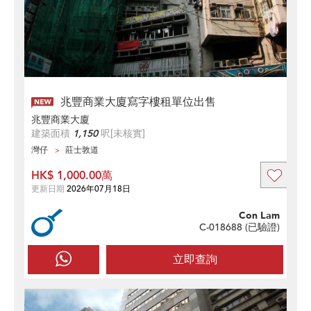
兆豐商業大廈寫字樓租單位出售
兆豐商業大廈
建築面積
1,150
呎
[未核實]
灣仔
莊士敦道
HK$ 1,000.00萬
更新日期
2026年07月18日
Con Lam
C-018688 (
已驗證
)
立即查詢