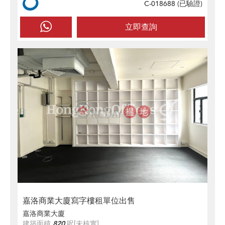
C-018688 (
已驗證
)
立即查詢
嘉洛商業大廈寫字樓租單位出售
嘉洛商業大廈
建築面積
820
呎
[未核實]