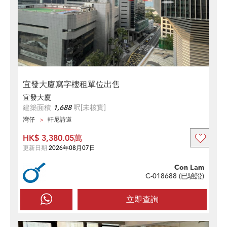
宜發大廈寫字樓租單位出售
宜發大廈
建築面積
1,688
呎
[未核實]
灣仔
軒尼詩道
HK$ 3,380.05萬
更新日期
2026年08月07日
Con Lam
C-018688 (
已驗證
)
立即查詢