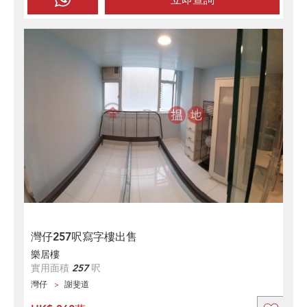
灣仔257呎寫字樓出售
樂居樓
實用面積
257
呎
灣仔
謝斐道