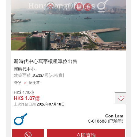
新時代中心寫字樓租單位出售
新時代中心
建築面積
3,820
呎
[未核實]
灣仔
謝斐道
HK$ 1.10億
HK$ 1.07億
上次降價日期
2026年07月18日
Con Lam
C-018688 (
已驗證
)
立即查詢