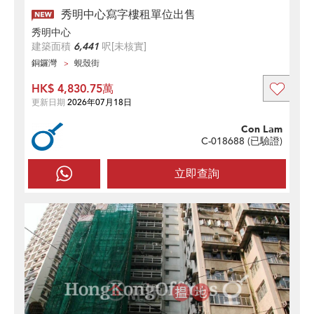
秀明中心寫字樓租單位出售
秀明中心
建築面積
6,441
呎
[未核實]
銅鑼灣
蜆殼街
HK$ 4,830.75萬
更新日期
2026年07月18日
Con Lam
C-018688 (
已驗證
)
立即查詢