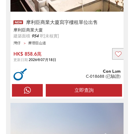
摩利臣商業大廈寫字樓租單位出售
摩利臣商業大廈
建築面積
954
呎
[未核實]
灣仔
摩理臣山道
HK$ 858.6萬
更新日期
2026年07月18日
Con Lam
C-018688 (
已驗證
)
立即查詢