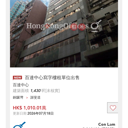
百達中心寫字樓租單位出售
百達中心
建築面積
1,430
呎
[未核實]
銅鑼灣
謝斐道
HK$ 1,010.01萬
更新日期
2026年07月18日
Con Lam