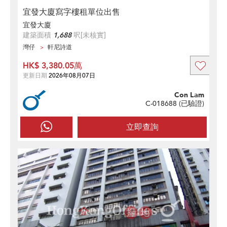
宜發大廈寫字樓租單位出售
宜發大廈
建築面積
1,688
呎
[未核實]
灣仔
軒尼詩道
HK$ 3,380.05萬
更新日期
2026年08月07日
Con Lam
C-018688 (
已驗證
)
立即查詢