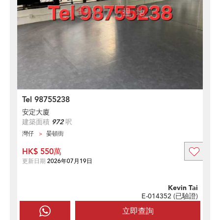
Tel 98755238
安定大廈
建築面積
972
呎
灣仔
晏頓街
HK$ 550萬
更新日期
2026年07月19日
Kevin Tai
E-014352 (
已驗證
)
立即查詢