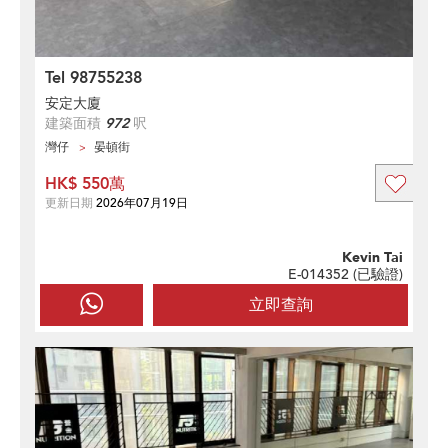
Tel 98755238
安定大廈
建築面積
972
呎
灣仔
晏頓街
HK$ 550萬
更新日期
2026年07月19日
Kevin Tai
E-014352 (
已驗證
)
立即查詢