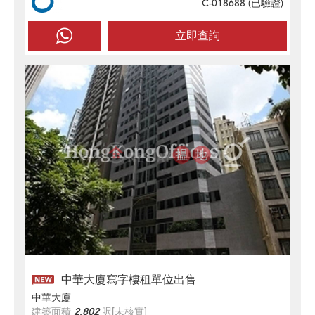
C-018688 (
已驗證
)
立即查詢
中華大廈寫字樓租單位出售
中華大廈
建築面積
2,802
呎
[未核實]