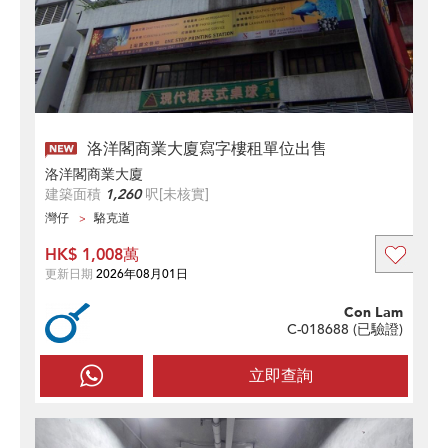
洛洋閣商業大廈寫字樓租單位出售
洛洋閣商業大廈
建築面積
1,260
呎
[未核實]
灣仔
駱克道
HK$ 1,008萬
更新日期
2026年08月01日
Con Lam
C-018688 (
已驗證
)
立即查詢