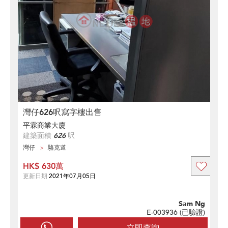
灣仔626呎寫字樓出售
平霖商業大廈
建築面積
626
呎
灣仔
駱克道
HK$ 630萬
更新日期
2021年07月05日
Sam Ng
E-003936 (
已驗證
)
立即查詢