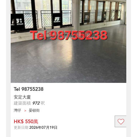
Tel 98755238
安定大廈
建築面積
972
呎
灣仔
晏頓街
HK$ 550萬
更新日期
2026年07月19日