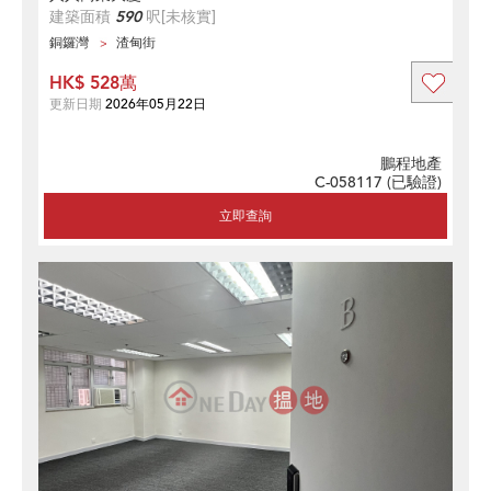
建築面積
590
呎
[未核實]
銅鑼灣
渣甸街
HK$ 528萬
更新日期
2026年05月22日
鵬程地產
C-058117 (
已驗證
)
立即查詢