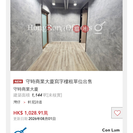
守時商業大廈寫字樓租單位出售
守時商業大廈
建築面積
1,144
呎
[未核實]
灣仔
軒尼詩道
HK$ 1,028.91萬
更新日期
2026年08月01日
Con Lam