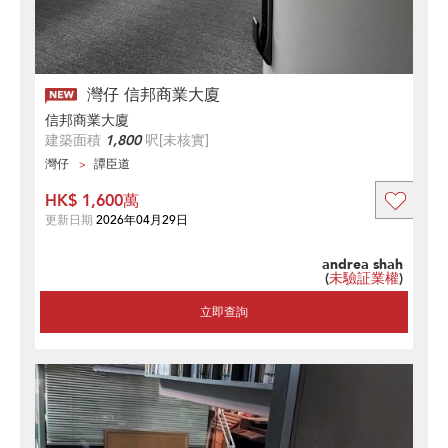
灣仔 信邦商業大廈
信邦商業大廈
建築面積
1,800
呎
[未核實]
灣仔
譚臣道
HK$ 1,600萬
更新日期
2026年04月29日
andrea shah
(
未驗証業權
)
立即查詢