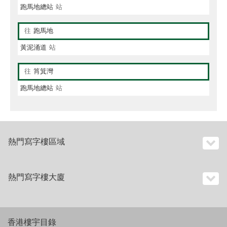
跑馬地總站
站
往
跑馬地
黃泥涌道
站
往
筲箕灣
跑馬地總站
站
熱門寫字樓區域
熱門寫字樓大廈
香港樓宇目錄