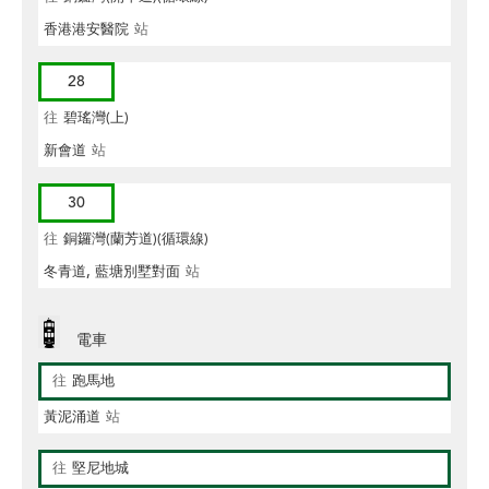
香港港安醫院
站
28
往
碧瑤灣(上)
新會道
站
30
往
銅鑼灣(蘭芳道)(循環線)
冬青道, 藍塘別墅對面
站
電車
往
跑馬地
黃泥涌道
站
往
堅尼地城