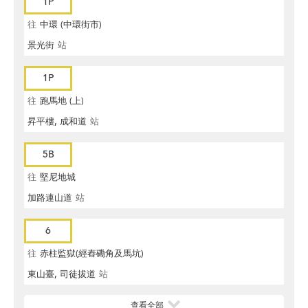
1P
往
中環 (中環街市)
景光街
站
1P
往
跑馬地 (上)
昇平樓, 成和道
站
5B
往
堅尼地城
加路連山道
站
6
往
赤柱監獄(經舂磡角及馬坑)
東山臺, 司徒拔道
站
查看全部