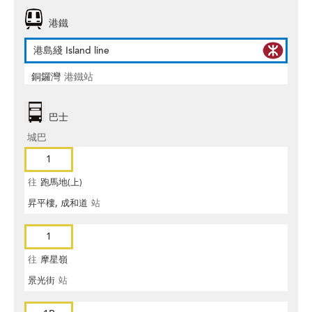
港鐵
港島綫 Island line
銅鑼灣
港鐵站
巴士
城巴
1
往
跑馬地(上)
昇平樓, 成和道
站
1
往
摩星嶺
景光街
站