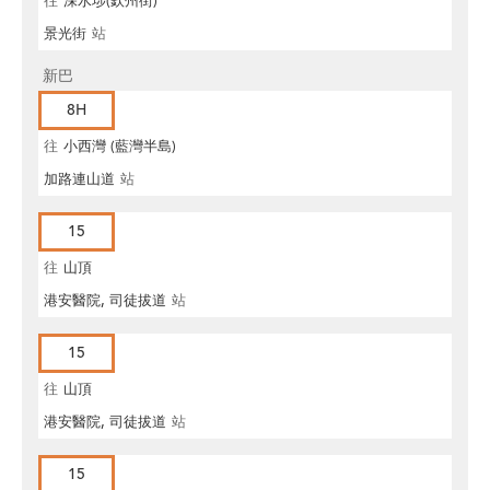
往
深水埗(欽州街)
景光街
站
新巴
8H
往
小西灣 (藍灣半島)
加路連山道
站
15
往
山頂
港安醫院, 司徒拔道
站
15
往
山頂
港安醫院, 司徒拔道
站
15