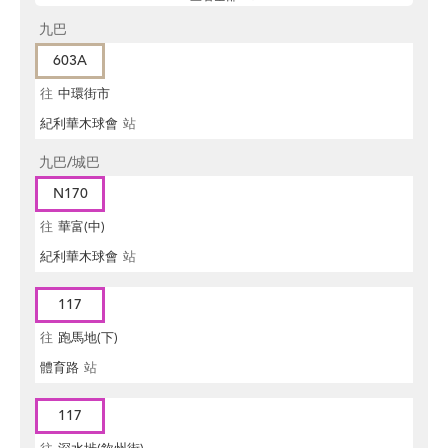
九巴
603A
往
中環街市
紀利華木球會
站
九巴/城巴
N170
往
華富(中)
紀利華木球會
站
117
往
跑馬地(下)
體育路
站
117