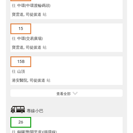
往
中環(中環渡輪碼頭)
寶雲道, 司徒拔道
站
15
往
中環(交易廣場)
寶雲道, 司徒拔道
站
15B
往
山頂
港安醫院, 司徒拔道
站
查看全部
專線小巴
26
往
銅鑼灣(開平道)(循環線)