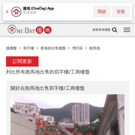
搵地 (OneDay) App
開啟
安裝
X
香港搵樓
搜索香港樓盤
Tog
navi
搵樓盤
寫字樓
香港的出售樓盤
灣仔區
跑馬地
>
>
>
>
訂閱更新
列出所有跑馬地出售的寫字樓/工商樓盤
關於在跑馬地出售寫字樓/工商樓盤