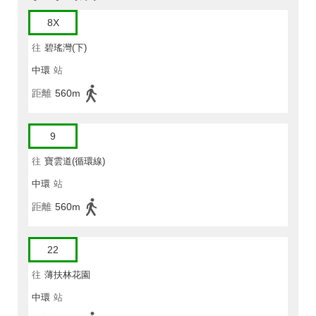
8X
往
碧瑤灣(下)
中環
站
距離
560m
9
往
寶雲道(循環線)
中環
站
距離
560m
22
往
薄扶林花園
中環
站