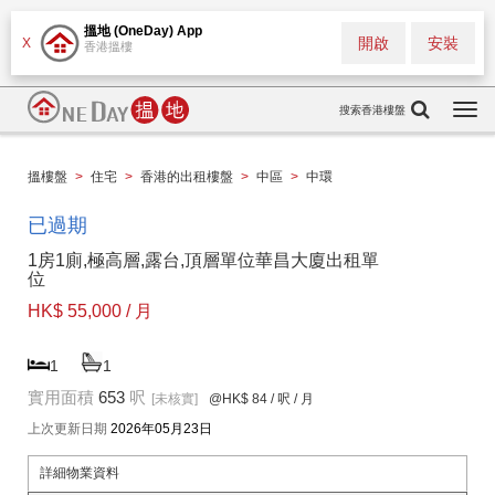
搵地 (OneDay) App
開啟
安裝
X
香港搵樓
搜索香港樓盤
Togg
navi
搵樓盤
>
住宅
>
香港的出租樓盤
>
中區
>
中環
已過期
1房1廁,極高層,露台,頂層單位華昌大廈出租單
位
HK$ 55,000 / 月
1
1
實用面積
653
呎
[未核實]
@HK$ 84
/ 呎 / 月
上次更新日期
2026年05月23日
詳細物業資料