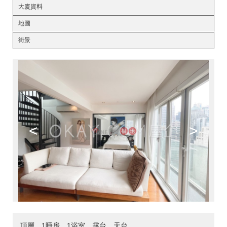
大廈資料
地圖
街景
<
>
頂層，1睡房，1浴室，露台，天台