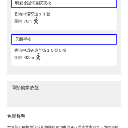
明愛徐誠斌書院夜校
香港中環堅道１１號
距離
70m
天麟學校
香港中環砵典乍街１０號５樓
距離
400m
同類物業放盤
免責聲明
本頁顯示的樓盤說明和相關信息均由地產代理或業主或第三方提供的