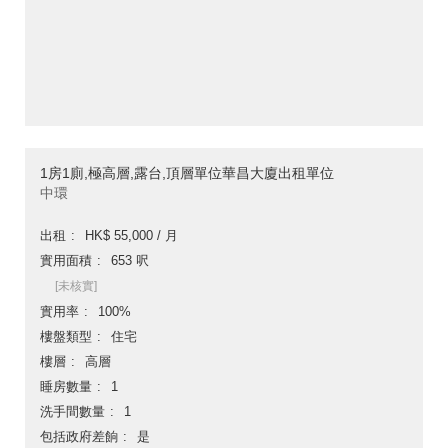
1房1廁,極高層,露台,頂層單位華昌大廈出租單位
中環
出租
HK$ 55,000 / 月
實用面積
653 呎
[未核實]
實用率
100%
樓盤類型
住宅
樓層
高層
睡房數量
1
洗手間數量
1
包括政府差餉
是