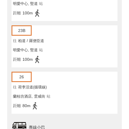
明愛中心, 堅道
站
距離
100m
23B
往
柏道 / 羅便臣道
明愛中心, 堅道
站
距離
100m
26
往
荷李活道(循環線)
蘭桂坊酒店, 雲咸街
站
距離
80m
專線小巴