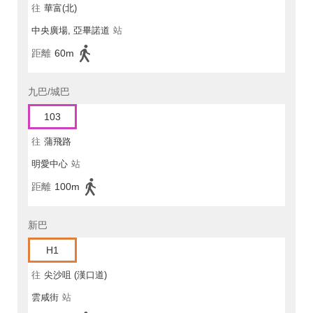
往
華富(北)
中央廣場, 亞畢諾道
站
距離
60m
九巴/城巴
103
往
蒲飛路
明愛中心
站
距離
100m
新巴
H1
往
尖沙咀 (漢口道)
雲咸街
站