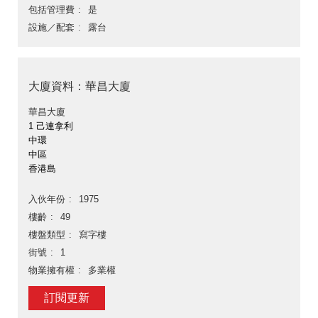
包括管理費
是
設施／配套
露台
大廈資料：華昌大廈
華昌大廈
1 己連拿利
中環
中區
香港島
入伙年份
1975
樓齡
49
樓盤類型
寫字樓
街號
1
物業擁有權
多業權
訂閱更新