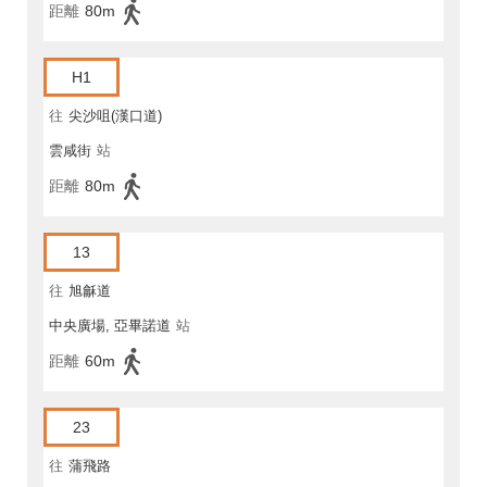
距離
80m
H1
往
尖沙咀(漢口道)
雲咸街
站
距離
80m
13
往
旭龢道
中央廣場, 亞畢諾道
站
距離
60m
23
往
蒲飛路