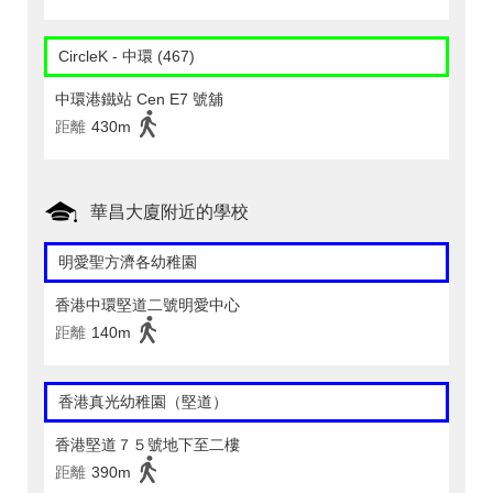
CircleK - 中環 (467)
中環港鐵站 Cen E7 號舖
距離
430m
華昌大廈附近的學校
明愛聖方濟各幼稚園
香港中環堅道二號明愛中心
距離
140m
香港真光幼稚園（堅道）
香港堅道７５號地下至二樓
距離
390m