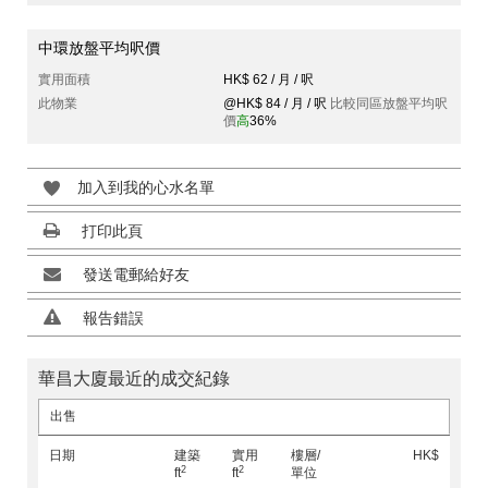
中環放盤平均呎價
實用面積
HK$ 62 / 月 / 呎
此物業
@HK$ 84 / 月 / 呎
比較同區放盤平均呎
價
高
36%
加入到我的心水名單
打印此頁
發送電郵給好友
報告錯誤
華昌大廈最近的成交紀錄
出售
日期
建築
實用
樓層/
HK$
2
2
ft
ft
單位