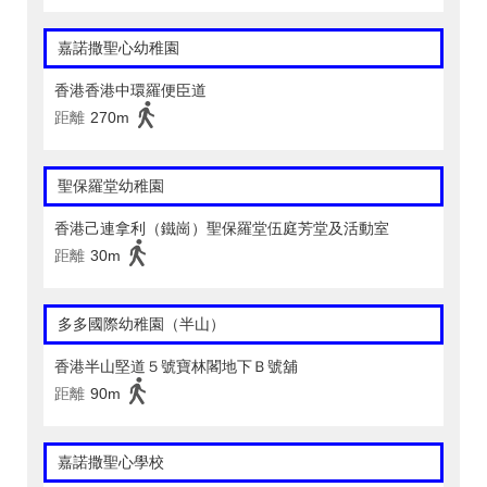
嘉諾撒聖心幼稚園
香港香港中環羅便臣道
距離
270m
聖保羅堂幼稚園
香港己連拿利（鐵崗）聖保羅堂伍庭芳堂及活動室
距離
30m
多多國際幼稚園（半山）
香港半山堅道５號寶林閣地下Ｂ號舖
距離
90m
嘉諾撒聖心學校