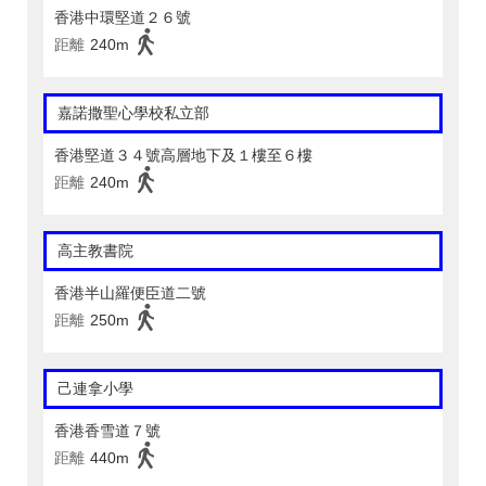
香港中環堅道２６號
距離
240m
嘉諾撒聖心學校私立部
香港堅道３４號高層地下及１樓至６樓
距離
240m
高主教書院
香港半山羅便臣道二號
距離
250m
己連拿小學
香港香雪道７號
距離
440m