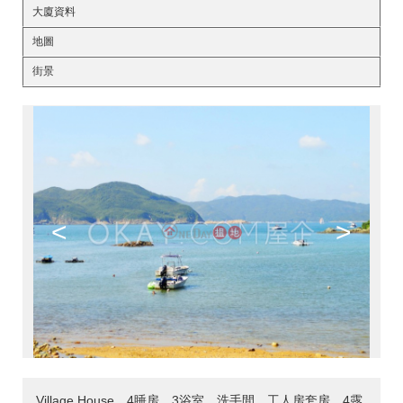
大廈資料
地圖
街景
<
>
Village House，4睡房，3浴室，洗手間，工人房套房，4露