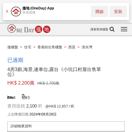
搵地 (OneDay) App
開啟
安裝
X
香港搵樓
搜索香港樓盤
Togg
navi
搵樓盤
>
住宅
>
香港的出售樓盤
>
西貢
>
清水灣
已過期
4房3廁,海景,連車位,露台《小坑口村屋出售單
位》
HK$ 2,200萬
HK$ 2,700萬
4
3
實用面積
2,100
呎
@HK$ 12,857
/ 呎
上次降價日期
2024年09月28日
詳細物業資料