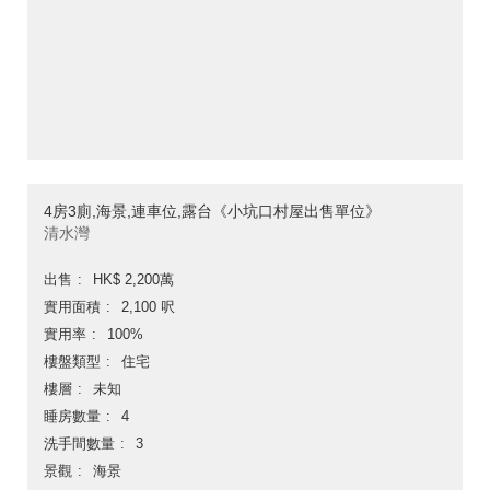
4房3廁,海景,連車位,露台《小坑口村屋出售單位》
清水灣
出售
HK$ 2,200萬
實用面積
2,100 呎
實用率
100%
樓盤類型
住宅
樓層
未知
睡房數量
4
洗手間數量
3
景觀
海景