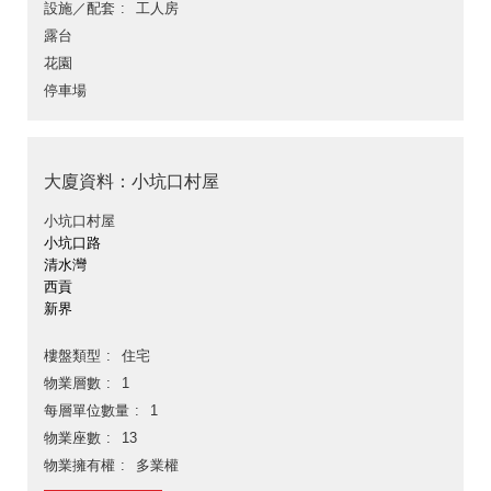
設施／配套
工人房
露台
花園
停車場
大廈資料：小坑口村屋
小坑口村屋
小坑口路
清水灣
西貢
新界
樓盤類型
住宅
物業層數
1
每層單位數量
1
物業座數
13
物業擁有權
多業權