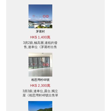
茅莆村
HK$ 1,400萬
3房2廁,極高層,連租約發
售,連車位《茅莆村出售
單位》
相思灣村48號
HK$ 2,300萬
3房3廁,連車位,露台,獨立
屋《相思灣村48號出售單
位》