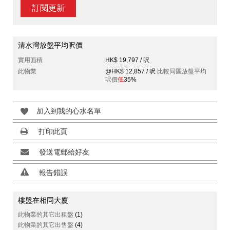
訂閱更新
清水灣放盤平均呎價
實用面積
HK$ 19,797 / 呎
此物業
@HK$ 12,857 / 呎
比較同區放盤平均
呎價
低
35%
加入到我的心水名單
打印此頁
發送電郵給好友
報告錯誤
樓盤在相同大廈
此物業的其它出租盤
(1)
此物業的其它出售盤
(4)