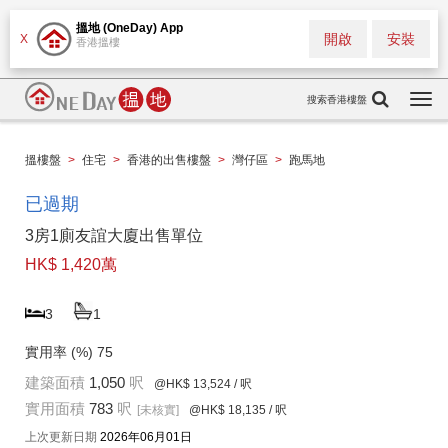
搵地 (OneDay) App
開啟
安裝
X
香港搵樓
搜索香港樓盤
Togg
navi
搵樓盤
>
住宅
>
香港的出售樓盤
>
灣仔區
>
跑馬地
已過期
3房1廁友誼大廈出售單位
HK$ 1,420萬
3
1
實用率 (%)
75
建築面積
1,050
呎
@HK$ 13,524
/ 呎
實用面積
783
呎
[未核實]
@HK$ 18,135
/ 呎
上次更新日期
2026年06月01日