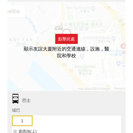
點擊此處
顯示友誼大廈附近的交通連線，設施，醫
院和學校
巴士
城巴
1
往
跑馬地(上)