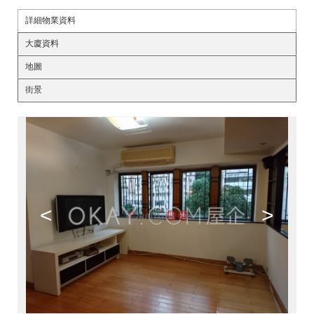
詳細物業資料
大廈資料
地圖
街景
<
>