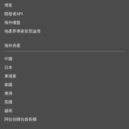
博客
開發者API
海外樓盤
地產界專家前景論壇
海外房產
中國
日本
柬埔寨
泰國
澳洲
英國
越南
阿拉伯聯合酋長國