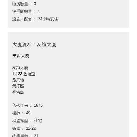
睡房數量
3
洗手間數量
1
設施／配套
24小時安保
大廈資料：友誼大廈
友誼大廈
友誼大廈
12-22 藍塘道
跑馬地
灣仔區
香港島
入伙年份
1975
樓齡
49
樓盤類型
住宅
街號
12-22
物業層數
21