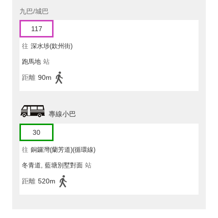
九巴/城巴
117
往
深水埗(欽州街)
跑馬地
站
距離
90m
專線小巴
30
往
銅鑼灣(蘭芳道)(循環線)
冬青道, 藍塘別墅對面
站
距離
520m