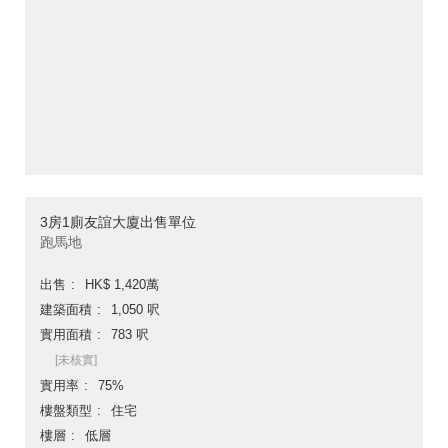
3房1廁友誼大廈出售單位
跑馬地
出售
HK$ 1,420萬
建築面積
1,050 呎
實用面積
783 呎
[未核實]
實用率
75%
樓盤類型
住宅
樓層
低層