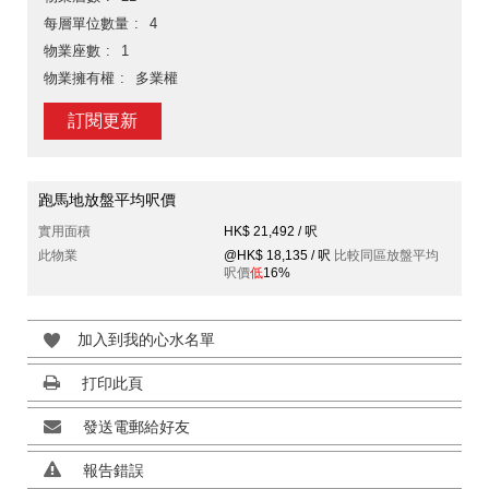
每層單位數量
4
物業座數
1
物業擁有權
多業權
訂閱更新
跑馬地放盤平均呎價
實用面積
HK$ 21,492 / 呎
此物業
@HK$ 18,135 / 呎
比較同區放盤平均
呎價
低
16%
加入到我的心水名單
打印此頁
發送電郵給好友
報告錯誤