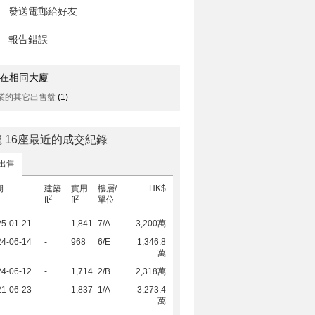
發送電郵給好友
報告錯誤
在相同大廈
業的其它出售盤
(1)
 16座最近的成交紀錄
出售
期
建築
實用
樓層/
HK$
2
2
ft
ft
單位
25-01-21
-
1,841
7/A
3,200萬
24-06-14
-
968
6/E
1,346.8
萬
24-06-12
-
1,714
2/B
2,318萬
21-06-23
-
1,837
1/A
3,273.4
萬