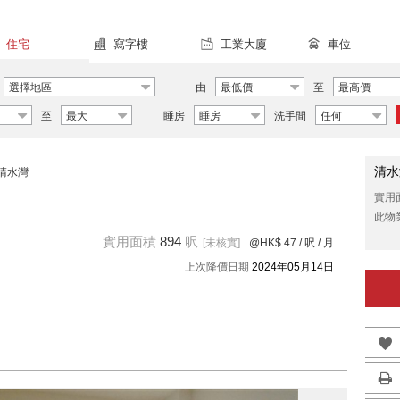
住宅
寫字樓
工業大廈
車位
選擇地區
由
最低價
至
最高價
至
最大
睡房
睡房
洗手間
任何
清水
清水灣
實用
此物
實用面積
894
呎
[未核實]
@HK$ 47
/ 呎 / 月
上次降價日期
2024年05月14日