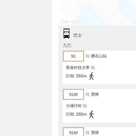
巴士
九巴
91
往
鑽石山站
香港科技大學
站
距離
260m
91M
往
寶林
大埔仔村
站
距離
280m
91M
往
寶林