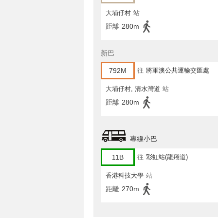
大埔仔村
站
距離
280m
新巴
792M
往
將軍澳公共運輸交匯處
大埔仔村, 清水灣道
站
距離
280m
專線小巴
11B
往
彩虹站(龍翔道)
香港科技大學
站
距離
270m