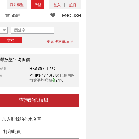
海外樓盤
放盤
登入
註冊
商舖
ENGLISH
搜索
更多搜索選項
灣放盤平均呎價
面積
HK$ 38 / 月 / 呎
業
@HK$ 47 / 月 / 呎
比較同區
放盤平均呎價
高
24%
查詢類似樓盤
加入到我的心水名單
打印此頁