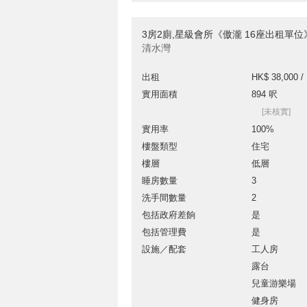
3房2廁,星級會所《傲瀧 16座出租單位
清水灣
出租
HK$ 38,000 /
實用面積
894 呎
[未核實]
實用率
100%
樓盤類型
住宅
樓層
低層
睡房數量
3
洗手間數量
2
包括政府差餉
是
包括管理費
是
設施／配套
工人房
露台
兒童游樂場
健身房