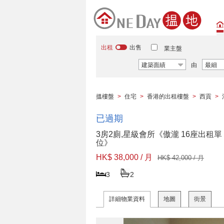
出租
出售
業主盤
建築面績
由
最細
搵樓盤
>
住宅
>
香港的出租樓盤
>
西貢
>
已過期
3房2廁,星級會所《傲瀧 16座出租單
位》
HK$ 38,000 / 月
HK$ 42,000 / 月
3
2
詳細物業資料
地圖
街景