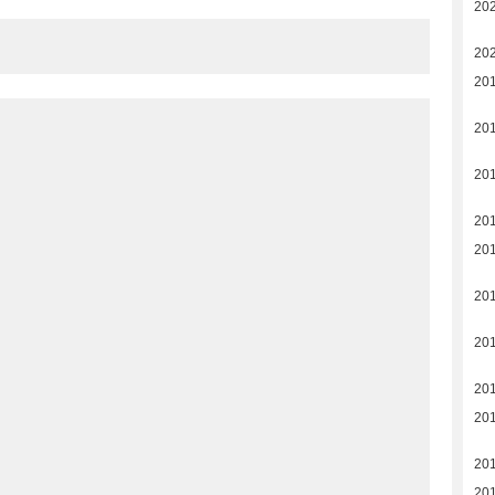
20
202
20
20
20
20
20
20
20
20
20
20
20