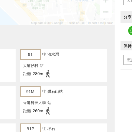
分享
保持
91
往
清水灣
大埔仔村
站
距離
280m
91M
往
鑽石山站
香港科技大學
站
距離
260m
91P
往
坪石