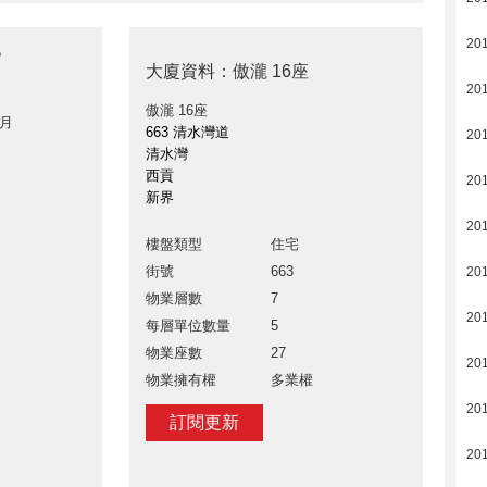
20
》
大廈資料：傲瀧 16座
20
傲瀧 16座
 月
663 清水灣道
20
清水灣
西貢
20
新界
20
樓盤類型
住宅
街號
663
20
物業層數
7
20
每層單位數量
5
物業座數
27
20
物業擁有權
多業權
20
訂閱更新
20