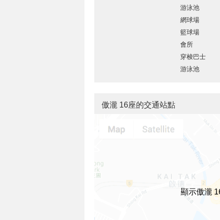
游泳池
網球場
籃球場
會所
穿梭巴士
游泳池
傲瀧 16座的交通站點
顯示傲瀧 