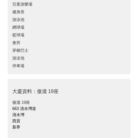
兒童游樂場
健身房
游泳池
網球場
籃球場
會所
穿梭巴士
游泳池
停車場
大廈資料：傲瀧 19座
傲瀧 19座
663 清水灣道
清水灣
西貢
新界