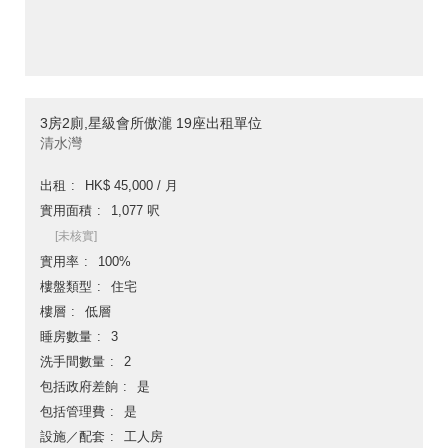
3房2廁,星級會所傲瀧 19座出租單位
清水灣
出租
HK$ 45,000 / 月
實用面積
1,077 呎
[未核實]
實用率
100%
樓盤類型
住宅
樓層
低層
睡房數量
3
洗手間數量
2
包括政府差餉
是
包括管理費
是
設施／配套
工人房