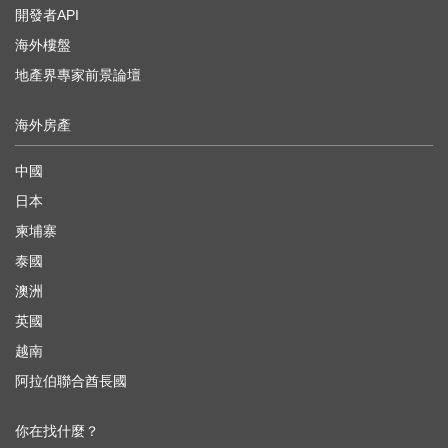
開發者API
海外樓盤
地產界專家前景論壇
海外房產
中國
日本
柬埔寨
泰國
澳洲
英國
越南
阿拉伯聯合酋長國
你在找什麼？