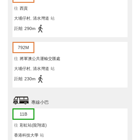
往
西貢
大埔仔村, 清水灣道
站
距離
290m
792M
往
將軍澳公共運輸交匯處
大埔仔村, 清水灣道
站
距離
230m
專線小巴
11B
往
彩虹站(龍翔道)
香港科技大學
站