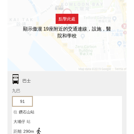
點擊此處
顯示傲瀧 19座附近的交通連線，設施，醫
院和學校
巴士
九巴
91
往
鑽石山站
大埔仔
站
距離
290m