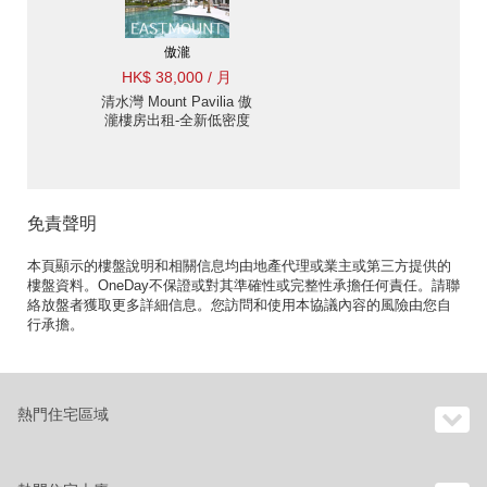
傲瀧
HK$ 38,000 / 月
清水灣 Mount Pavilia 傲
瀧樓房出租-全新低密度
豪宅優尚豪宅地段 |
Eastmount Property 東
豪地產 ID:2394傲瀧出售
單位
免責聲明
本頁顯示的樓盤說明和相關信息均由地產代理或業主或第三方提供的
樓盤資料。OneDay不保證或對其準確性或完整性承擔任何責任。請聯
絡放盤者獲取更多詳細信息。您訪問和使用本協議內容的風險由您自
行承擔。
熱門住宅區域