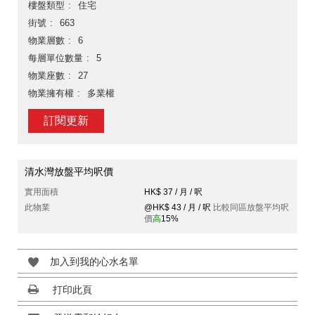
樓盤類型
住宅
街號
663
物業層數
6
每層單位數量
5
物業座數
27
物業擁有權
多業權
訂閱更新
清水灣放盤平均呎價
實用面積
HK$ 37 / 月 / 呎
此物業
@HK$ 43 / 月 / 呎
比較同區放盤平均呎
價
高
15%
加入到我的心水名單
打印此頁