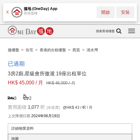
搵地 (OneDay) App
開啟
安裝
X
香港搵樓
搜索香港樓盤
Togg
navi
搵樓盤
>
住宅
>
香港的出租樓盤
>
西貢
>
清水灣
已過期
3房2廁,星級會所傲瀧 19座出租單位
HK$ 45,000 / 月
HK$ 46,000 / 月
3
2
實用面積
1,077
呎
[未核實]
@HK$ 43
/ 呎 / 月
上次降價日期
2024年06月19日
詳細物業資料
地圖