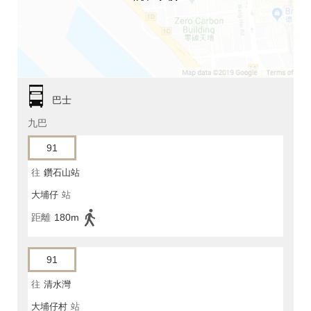
巴士
九巴
91
往
鑽石山站
大埔仔
站
距離
180m
91
往
清水灣
大埔仔村
站