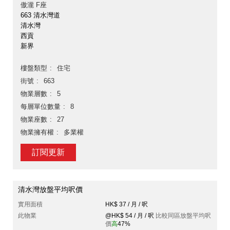
傲瀧 F座
663 清水灣道
清水灣
西貢
新界
樓盤類型
住宅
街號
663
物業層數
5
每層單位數量
8
物業座數
27
物業擁有權
多業權
訂閱更新
清水灣放盤平均呎價
實用面積
HK$ 37 / 月 / 呎
此物業
@HK$ 54 / 月 / 呎
比較同區放盤平均呎
價
高
47%