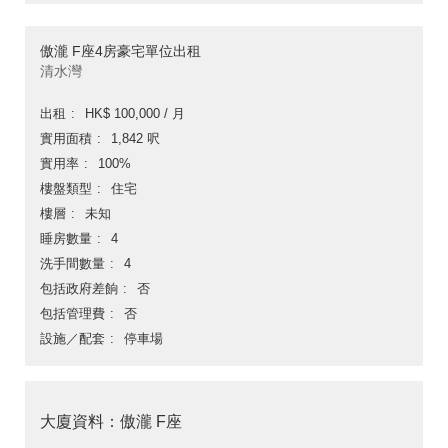
傲瀧 F座4房豪宅單位出租
清水灣
出租
HK$ 100,000 / 月
實用面積
1,842 呎
實用率
100%
樓盤類型
住宅
樓層
未知
睡房數量
4
洗手間數量
4
包括政府差餉
否
包括管理費
否
設施／配套
停車場
大廈資料：傲瀧 F座