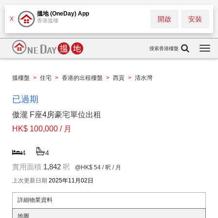
搵地 (OneDay) App
開啟
安裝
X
香港搵樓
搜索香港樓盤
Togg
navi
搵樓盤
>
住宅
>
香港的出租樓盤
>
西貢
>
清水灣
已過期
傲瀧 F座4房豪宅單位出租
HK$ 100,000 / 月
4
4
實用面積
1,842
呎
@HK$ 54
/ 呎 / 月
上次更新日期
2025年11月02日
詳細物業資料
地圖