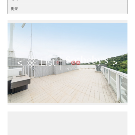
街景
<
>