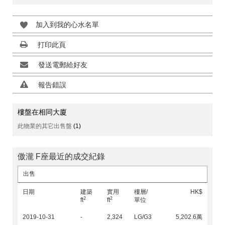
加入到我的心水名單
打印此頁
發送電郵給好友
報告錯誤
樓盤在相同大廈
此物業的其它出售盤
(1)
傲瀧 F座最近的成交紀錄
出售
日期
建築
實用
樓層/
HK$
2
2
ft
ft
單位
2019-10-31
-
2,324
LG/G3
5,202.6萬