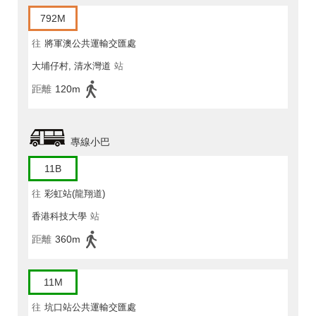
792M
往
將軍澳公共運輸交匯處
大埔仔村, 清水灣道
站
距離
120m
專線小巴
11B
往
彩虹站(龍翔道)
香港科技大學
站
距離
360m
11M
往
坑口站公共運輸交匯處