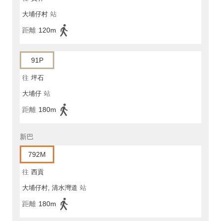
大埔仔村
站
距離
120m
91P
往
坪石
大埔仔
站
距離
180m
新巴
792M
往
西貢
大埔仔村, 清水灣道
站
距離
180m