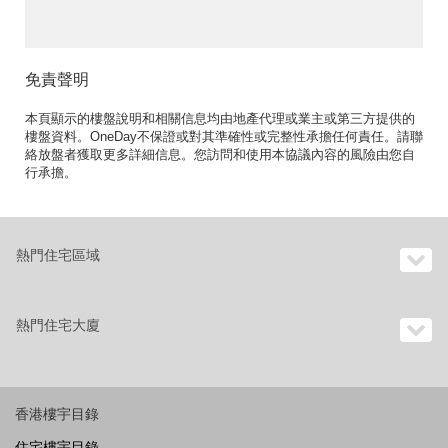
優尚豪宅地段連車位 |
Eastmount Property 東
豪地產 ID:2812傲瀧出售
單位
免責聲明
本頁顯示的樓盤說明和相關信息均由地產代理或業主或第三方提供的
樓盤資料。OneDay不保證或對其準確性或完整性承擔任何責任。請聯
絡放盤者獲取更多詳細信息。您訪問和使用本協議內容的風險由您自
行承擔。
熱門住宅區域
熱門住宅大廈
香港樓宇目錄
住宅樓宇目錄