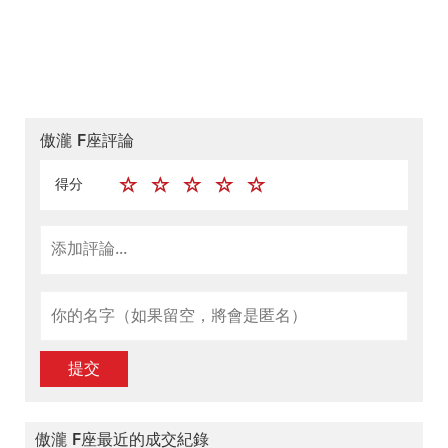
傲瀧 F座評論
得分
提交
傲瀧 F座最近的成交紀錄