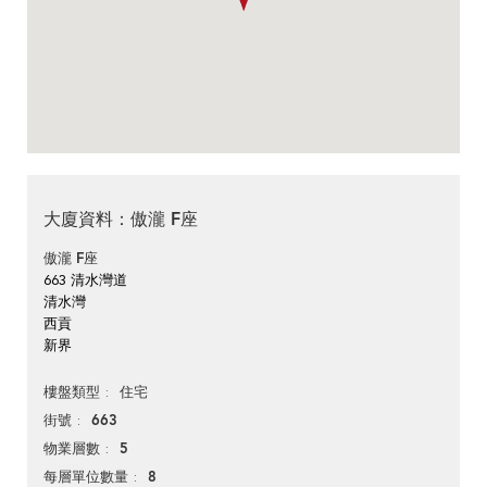
大廈資料：傲瀧 F座
傲瀧 F座
663 清水灣道
清水灣
西貢
新界
住宅
樓盤類型
663
街號
5
物業層數
8
每層單位數量