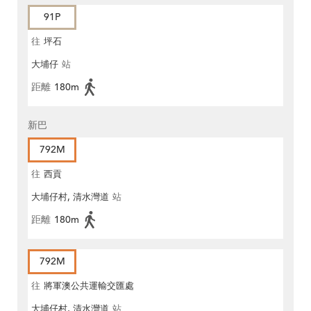
91P
往
坪石
大埔仔
站
距離
180m
新巴
792M
往
西貢
大埔仔村, 清水灣道
站
距離
180m
792M
往
將軍澳公共運輸交匯處
大埔仔村, 清水灣道
站