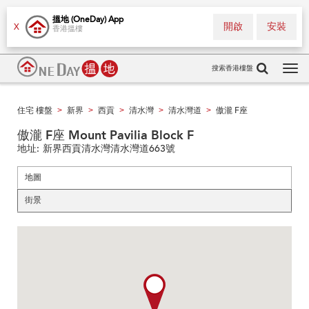
搵地 (OneDay) App
開啟
安裝
X
香港搵樓
搜索香港樓盤
Tog
navi
住宅 樓盤
新界
西貢
清水灣
清水灣道
傲瀧 F座
>
>
>
>
>
傲瀧 F座 Mount Pavilia Block F
地址:
新界西貢清水灣清水灣道663號
地圖
街景