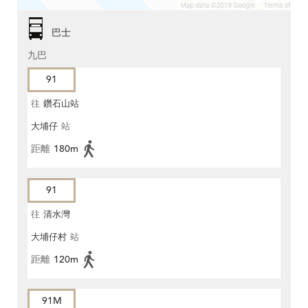
巴士
九巴
91
往
鑽石山站
大埔仔
站
距離
180m
91
往
清水灣
大埔仔村
站
距離
120m
91M