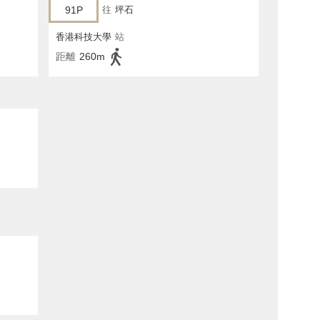
91P
往
坪石
香港科技大學
站
距離
260m