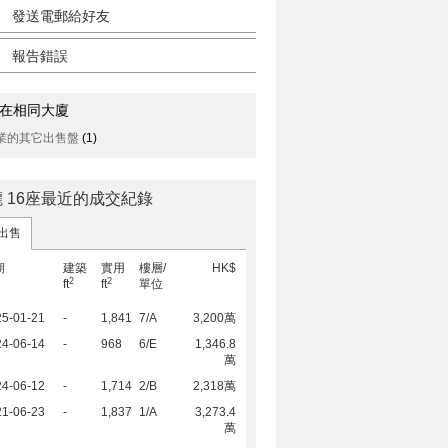
發送電郵給好友
報告錯誤
在相同大廈
業的其它出售盤
(1)
 16座最近的成交紀錄
出售
期
建築
實用
樓層/
HK$
2
2
ft
ft
單位
25-01-21
-
1,841
7/A
3,200萬
24-06-14
-
968
6/E
1,346.8
萬
24-06-12
-
1,714
2/B
2,318萬
21-06-23
-
1,837
1/A
3,273.4
萬