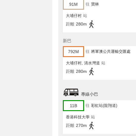
91M
往
寶林
大埔仔村
站
距離
280m
新巴
792M
往
將軍澳公共運輸交匯處
大埔仔村, 清水灣道
站
距離
280m
專線小巴
11B
往
彩虹站(龍翔道)
香港科技大學
站
距離
270m