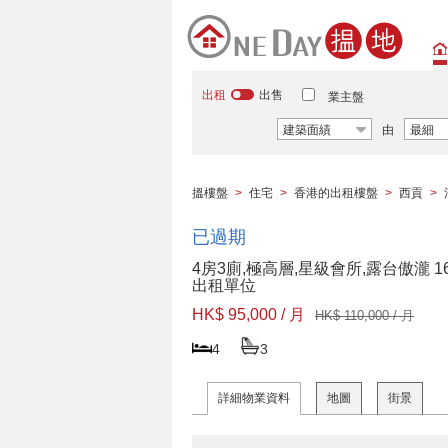
出租
出售
業主盤
建築面績
由
最細
搵樓盤
>
住宅
>
香港的出租樓盤
>
西貢
>
已過期
4房3廁,極高層,星級會所,露台傲瀧 1
出租單位
HK$ 95,000 / 月
HK$ 110,000 / 月
4
3
詳細物業資料
地圖
街景