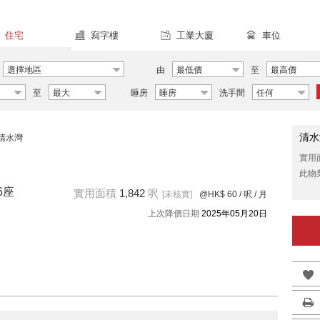
住宅
寫字樓
工業大廈
車位
選擇地區
由
最低價
至
最高價
至
最大
睡房
睡房
洗手間
任何
清水
清水灣
實用
此物
6座
實用面積
1,842
呎
[未核實]
@HK$ 60
/ 呎 / 月
上次降價日期
2025年05月20日