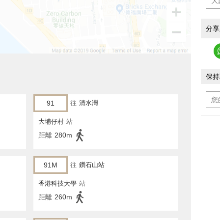
分享
保持
91
往
清水灣
大埔仔村
站
距離
280m
91M
往
鑽石山站
香港科技大學
站
距離
260m