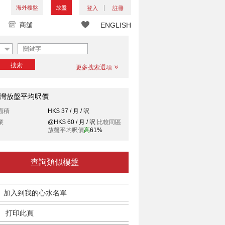
海外樓盤
放盤
登入
註冊
商舖
ENGLISH
搜索
更多搜索選項
灣放盤平均呎價
面積
HK$ 37 / 月 / 呎
業
@HK$ 60 / 月 / 呎
比較同區
放盤平均呎價
高
61%
查詢類似樓盤
加入到我的心水名單
打印此頁