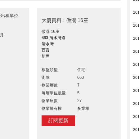
20
6座出租單位
大廈資料：傲瀧 16座
20
傲瀧 16座
 月
663 清水灣道
20
清水灣
西貢
20
新界
20
樓盤類型
住宅
街號
663
20
物業層數
7
20
每層單位數量
5
物業座數
27
20
物業擁有權
多業權
20
訂閱更新
20