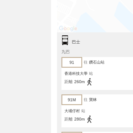
巴士
九巴
91
往
鑽石山站
香港科技大學
站
距離
260m
91M
往
寶林
大埔仔村
站
距離
280m