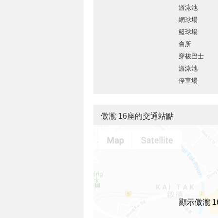
游泳池
網球場
籃球場
會所
穿梭巴士
游泳池
停車場
傲瀧 16座的交通站點
顯示傲瀧 