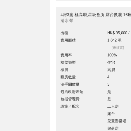
4房3廁,極高層,星級會所,露台傲瀧 1
清水灣
出租
HK$ 95,000 /
實用面積
1,842 呎
[未核實]
實用率
100%
樓盤類型
住宅
樓層
高層
睡房數量
4
洗手間數量
3
包括政府差餉
是
包括管理費
是
設施／配套
工人房
露台
兒童游樂場
健身房