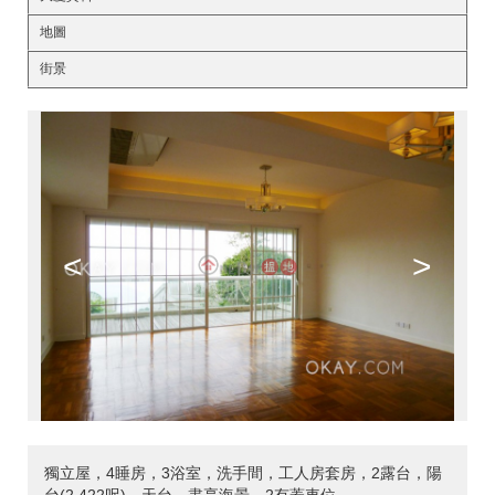
地圖
街景
<
>
獨立屋，4睡房，3浴室，洗手間，工人房套房，2露台，陽