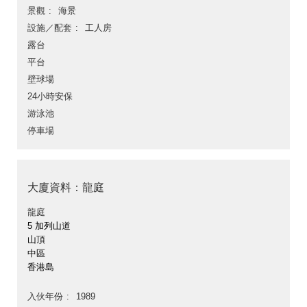
景觀
海景
設施／配套
工人房
露台
平台
壁球場
24小時安保
游泳池
停車場
大廈資料：龍庭
龍庭
5 加列山道
山頂
中區
香港島
入伙年份
1989