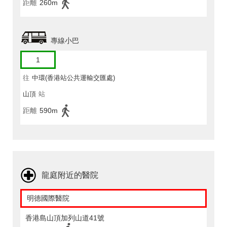
距離
260m
專線小巴
1
往
中環(香港站公共運輸交匯處)
山頂
站
距離
590m
龍庭附近的醫院
明德國際醫院
香港島山頂加列山道41號