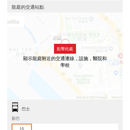
龍庭的交通站點
點擊此處
顯示龍庭附近的交通連線，設施，醫院和
學校
巴士
新巴
15