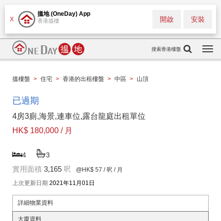
搵地 (OneDay) App
開啟
安裝
X
香港搵樓
搜索香港樓盤
Togg
navi
搵樓盤
>
住宅
>
香港的出租樓盤
>
中區
>
山頂
已過期
4房3廁,海景,連車位,露台龍庭出租單位
HK$ 180,000 / 月
4
3
實用面積
3,165
呎
@HK$ 57
/ 呎 / 月
上次更新日期
2021年11月01日
詳細物業資料
大廈資料