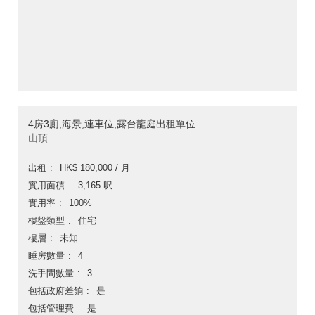
4房3廁,海景,連車位,露台龍庭出租單位
山頂
出租
HK$ 180,000 / 月
實用面積
3,165 呎
實用率
100%
樓盤類型
住宅
樓層
未知
睡房數量
4
洗手間數量
3
包括政府差餉
是
包括管理費
是