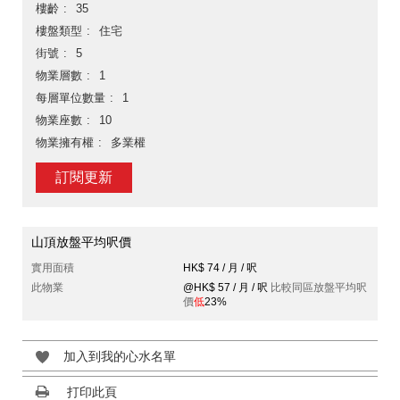
樓齡
35
樓盤類型
住宅
街號
5
物業層數
1
每層單位數量
1
物業座數
10
物業擁有權
多業權
訂閱更新
山頂放盤平均呎價
實用面積
HK$ 74 / 月 / 呎
此物業
@HK$ 57 / 月 / 呎
比較同區放盤平均呎
價
低
23%
加入到我的心水名單
打印此頁