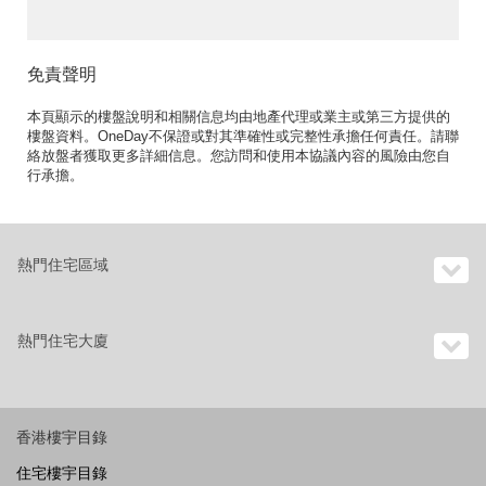
免責聲明
本頁顯示的樓盤說明和相關信息均由地產代理或業主或第三方提供的
樓盤資料。OneDay不保證或對其準確性或完整性承擔任何責任。請聯
絡放盤者獲取更多詳細信息。您訪問和使用本協議內容的風險由您自
行承擔。
熱門住宅區域
熱門住宅大廈
香港樓宇目錄
住宅樓宇目錄