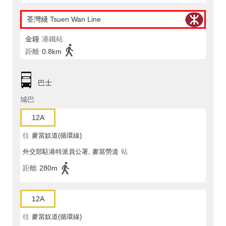
荃灣綫 Tsuen Wan Line
金鐘
港鐵站
距離
0.8km
巴士
城巴
12A
往
麥當奴道(循環線)
外交部駐港特派員公署, 麥當勞道
站
距離
280m
12A
往
麥當奴道(循環線)