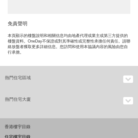
免責聲明
本頁顯示的樓盤說明和相關信息均由地產代理或業主或第三方提供的
樓盤資料。OneDay不保證或對其準確性或完整性承擔任何責任。請聯
絡放盤者獲取更多詳細信息。您訪問和使用本協議內容的風險由您自
行承擔。
熱門住宅區域
熱門住宅大廈
香港樓宇目錄
住宅樓宇目錄