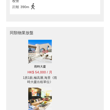
校舍
距離
390m
同類物業放盤
雨時大廈
HK$ 54,000 / 月
1房1廁,極高層,海景《雨
時大廈出租單位》