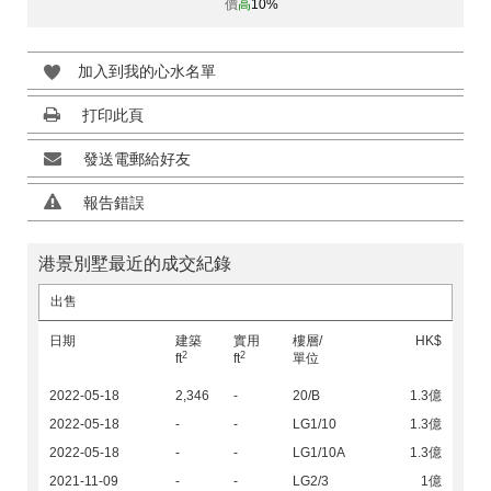
價
高
10%
加入到我的心水名單
打印此頁
發送電郵給好友
報告錯誤
港景別墅最近的成交紀錄
出售
日期
建築
實用
樓層/
HK$
2
2
ft
ft
單位
2022-05-18
2,346
-
20/B
1.3億
2022-05-18
-
-
LG1/10
1.3億
2022-05-18
-
-
LG1/10A
1.3億
2021-11-09
-
-
LG2/3
1億