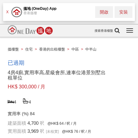
搵地 (OneDay) App
開啟
安裝
X
香港搵樓
搜索香港樓盤
Togg
navi
搵樓盤
>
住宅
>
香港的出租樓盤
>
中區
>
中半山
已過期
4房4廁,實用率高,星級會所,連車位港景別墅出
租單位
HK$ 300,000 / 月
4
4
實用率 (%)
84
建築面積
4,700
呎
@HK$ 64
/ 呎 / 月
實用面積
3,969
呎
[未核實]
@HK$ 76
/ 呎 / 月