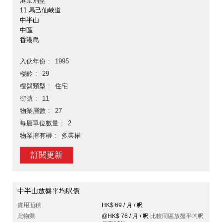
港景別墅
11 馬己仙峽道
中半山
中區
香港島
入伙年份
1995
樓齡
29
樓盤類型
住宅
街號
11
物業層數
27
每層單位數量
2
物業擁有權
多業權
訂閱更新
中半山放盤平均呎價
實用面積
HK$ 69 / 月 / 呎
此物業
@HK$ 76 / 月 / 呎
比較同區放盤平均呎