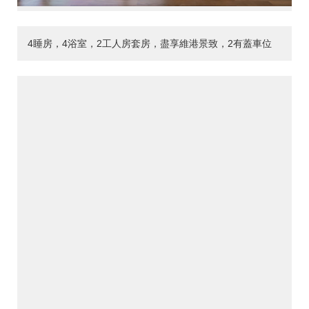
4睡房，4浴室，2工人房套房，盡享維港景致，2有蓋車位