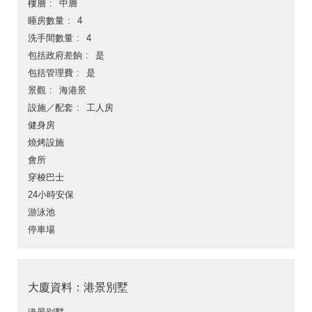
樓層
中層
睡房數量
4
洗手間數量
4
包括政府差餉
是
包括管理費
是
景觀
海港景
設施／配套
工人房
健身房
燒烤設施
會所
穿梭巴士
24小時安保
游泳池
停車場
大廈資料：港景別墅