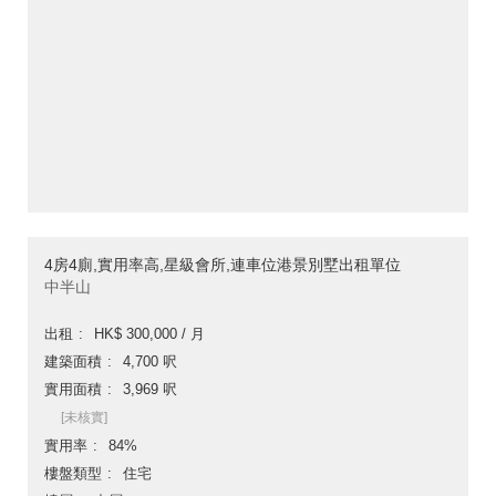
4房4廁,實用率高,星級會所,連車位港景別墅出租單位
中半山
出租
HK$ 300,000 / 月
建築面積
4,700 呎
實用面積
3,969 呎
[未核實]
實用率
84%
樓盤類型
住宅