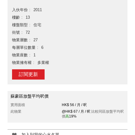
入伙年份
2011
樓齡
13
樓盤類型
住宅
街號
72
物業層數
27
每層單位數量
6
物業座數
1
物業擁有權
多業權
訂閱更新
蘇豪區放盤平均呎價
實用面積
HK$ 56 / 月 / 呎
此物業
@HK$ 67 / 月 / 呎
比較同區放盤平均呎
價
高
19%
加入到我的心水名單