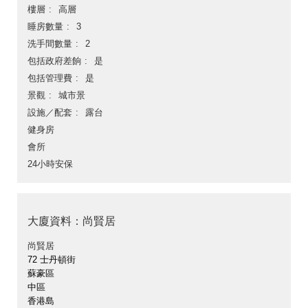
樓層
高層
睡房數量
3
洗手間數量
2
包括政府差餉
是
包括管理費
是
景觀
城市景
設施／配套
露台
健身房
會所
24小時安保
大廈資料：尚賢居
尚賢居
72 士丹頓街
蘇豪區
中區
香港島