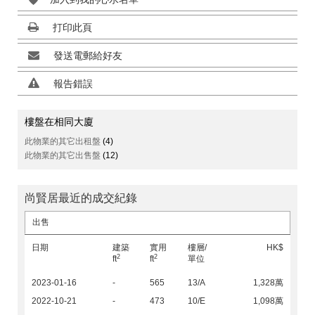
打印此頁
發送電郵給好友
報告錯誤
樓盤在相同大廈
此物業的其它出租盤
(4)
此物業的其它出售盤
(12)
尚賢居最近的成交紀錄
出售
日期
建築
實用
樓層/
HK$
2
2
ft
ft
單位
2023-01-16
-
565
13/A
1,328萬
2022-10-21
-
473
10/E
1,098萬