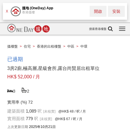
搵地 (OneDay) App
開啟
安裝
X
香港搵樓
搜索香港樓盤
Togg
navi
搵樓盤
>
住宅
>
香港的出租樓盤
>
中區
>
中環
已過期
3房2廁,極高層,星級會所,露台尚賢居出租單位
HK$ 52,000 / 月
3
2
實用率 (%)
72
建築面積
1,089
呎
[未核實]
@HK$ 48
/ 呎 / 月
實用面積
779
呎
[未核實]
@HK$ 67
/ 呎 / 月
上次更新日期
2025年10月21日