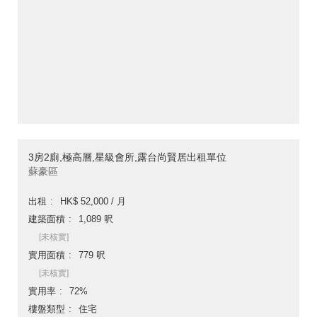
3房2廁,極高層,星級會所,露台尚賢居出租單位
蘇豪區
出租
HK$ 52,000 / 月
建築面積
1,089 呎
[未核實]
實用面積
779 呎
[未核實]
實用率
72%
樓盤類型
住宅