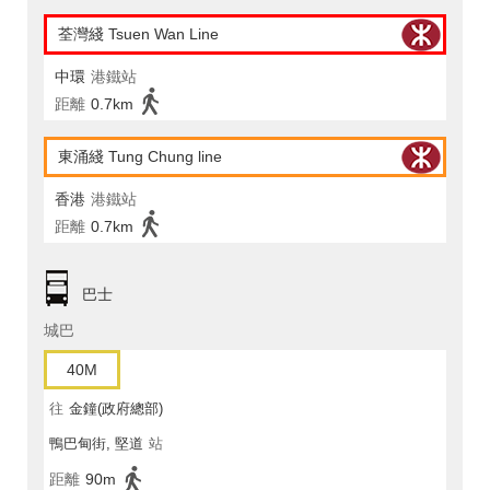
荃灣綫 Tsuen Wan Line
中環
港鐵站
距離
0.7km
東涌綫 Tung Chung line
香港
港鐵站
距離
0.7km
巴士
城巴
40M
往
金鐘(政府總部)
鴨巴甸街, 堅道
站
距離
90m