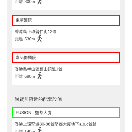
距離
800m
東華醫院
香港島上環普仁街12號
距離
530m
嘉諾撒醫院
香港島半山區舊山頂道1號
距離
690m
尚賢居附近的配套設施
FUSION - 堅都大廈
香港上環堅道80-88號堅都大廈地下a,b,c號鋪
距離
140m