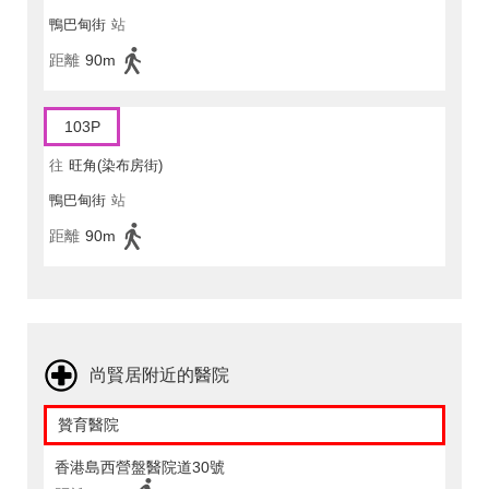
鴨巴甸街
站
距離
90m
103P
往
旺角(染布房街)
鴨巴甸街
站
距離
90m
尚賢居附近的醫院
贊育醫院
香港島西營盤醫院道30號